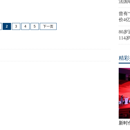
法国
曾有
价4
2
3
4
5
下一页
80
11
精彩
新时