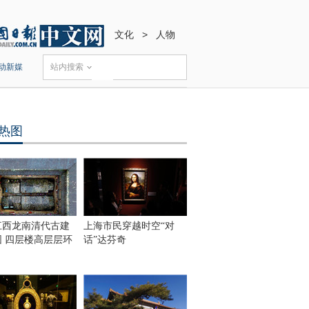
文化
>
人物
动新媒
站内搜索
热图
江西龙南清代古建
上海市民穿越时空“对
围 四层楼高层层环
话”达芬奇