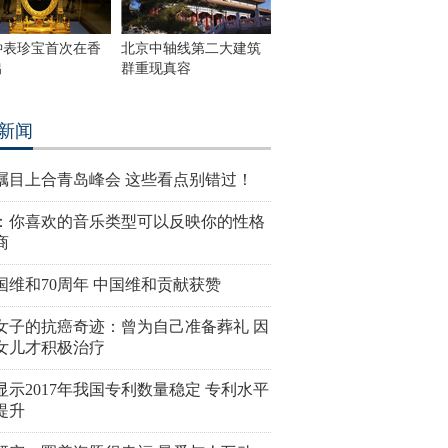
钟表珍宝首次在香
北京中轴线第二大建筑
出
群重现真容
新闻
瞩目上合青岛峰会 这些看点别错过！
：你喜欢的音乐类型可以反映你的性格
商
国维和70周年 中国维和贡献获赞
女子的抗癌奇迹：曾为自己准备葬礼 因
女儿才积极治疗
显示2017年我国专利数量稳定 专利水平
提升