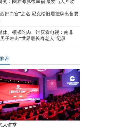
研究：圈养海豚很幸福 最爱与人互动
“西部白宫”之名 尼克松旧居挂牌出售要
亿
岁退休、顿顿吃肉、讨厌看电视：南非
4岁男子冲击“世界最长寿老人”纪录
推荐
代大讲堂