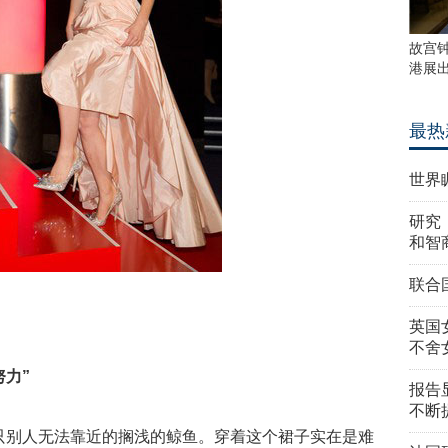
故宫
港展
最热
世界
研究
和智
联合
英国
不舍
努力”
报告
不断
只别人无法靠近的搁浅的鲸鱼。穿着这个裙子实在是难