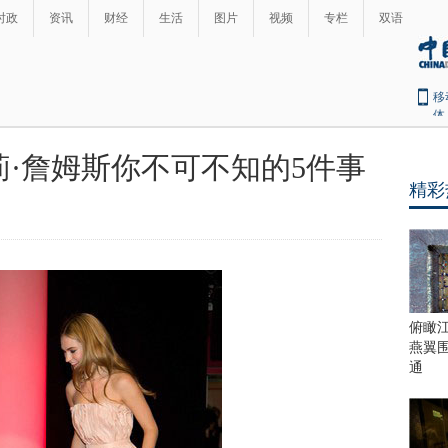
时政
资讯
财经
生活
图片
视频
专栏
双语
移
体
莉·詹姆斯你不可不知的5件事
精彩
俯瞰
燕翼
通