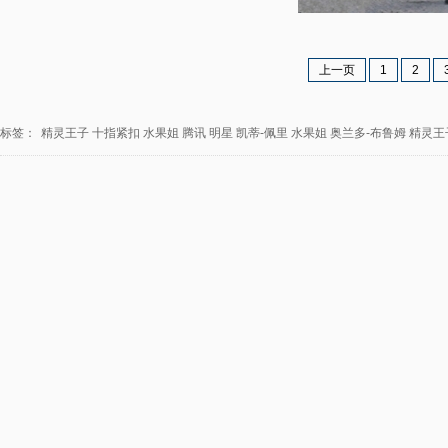
上一页
1
2
标签：
精灵王子
十指紧扣
水果姐
腾讯
明星
凯蒂-佩里
水果姐
奥兰多-布鲁姆
精灵王