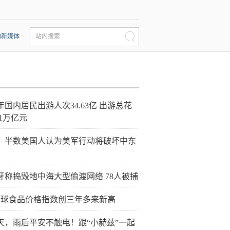
动新媒体
站内搜索
年国内居民出游人次34.63亿 出游总花
21万亿元
：半数美国人认为美军行动将破坏中东
牙称捣毁地中海大型偷渡网络 78人被捕
全球食品价格指数创三年多来新高
天，雨后平安不触电！跟“小赫兹”一起