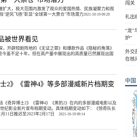
闯关
速扩大，极大范围内激发了观众的爱国热情、民族凝聚力和观
档“逆风飞扬”彰显“全球第一大票仓”市场潜力
2021-10-19 09:20
礼出
“龙
品被世界看见
炉”
深，开辟短剧阵地的《无证之罪》和爆款作品《隐秘的角落》
外交
生距今虽不足十年，但在高产量中展现出的高质量已然展现出国
在核
中国
士2》《雷神4》等多部漫威新片档期变
，包括《奇异博士2》《雷神4》《黑豹2》在内的多部漫威电影以及
20世纪影业新片宣布档期变动。具体档期变动如下：《惊奇队长
11月11日推迟至2023年2月17日
2021-10-19 09:14