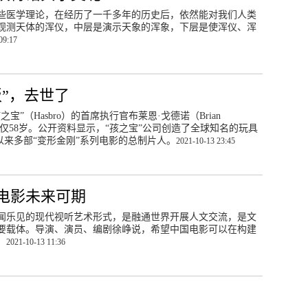
些医学理论，在经历了一千多年的历史后，依然能对我们人类
观测天体的浑仪，中层是演示天象的浑象，下层是使浑仪、浑
09:17
”，去世了
”（Hasbro）的首席执行官布莱恩·戈德诺（Brian
，年仅58岁。公开资料显示，“孩之宝”公司创造了全球知名的玩具
年以来多部“变形金刚”系列电影的总制片人。
2021-10-13 23:45
电影未来可期
闻乐见的现代视听艺术形式，是融通世界开展人文交流，是文
要载体。导演、演员、编剧徐峥说，希望中国电影可以在构建
。
2021-10-13 11:36