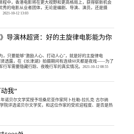
进程中，香港电影将在更大视野和更高格局上，获得崭新机会
优秀的电影从业者团体，无论是编剧、导演、演员，还是摄
。
2021-10-12 13:03
湖》导演林超贤：好的主旋律电影能为你
为，只要能够“激励人心、打动人心”，就是好的主旋律电
贤透露，在《长津湖》拍摄期间有连续60天都是夜戏——为了
军行军需要隐藏行踪、夜晚行军的真实情况。
2021-10-12 08:55
动我”
21年诺贝尔文学奖授予坦桑尼亚作家阿卜杜勒-拉扎克·古尔纳
马特森：瑞典学院评选诺贝尔文学奖，和这位作家的受欢迎程度、是否是热