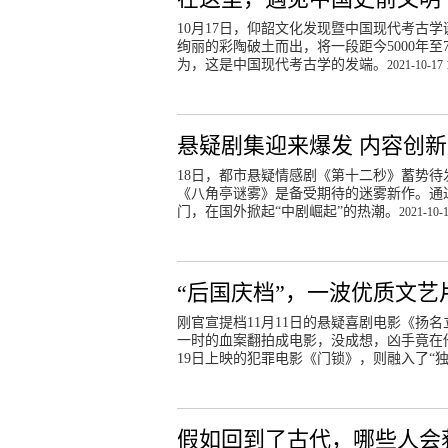
10月17日，仰韶文化发现暨中国现代考古
绚丽的彩陶破土而出，将一段距今5000年至
为，这是中国现代考古学的发端。
2021-10-17 
悬疑剧集迎来爆发 内容创
18日，都市悬疑情感剧《第十二秒》蓄势
《八角亭谜雾》是备受期待的迷雾新作。通
门，在国外掀起“中剧崛起”的热潮。
2021-10-1
“后国庆档”，一波优质文
刚官宣提档11月11日的悬疑喜剧电影《扬
一时的血案翻拍成电影，没成想，凶手竟在
19日上映的犯罪电影《门锁》，则融入了“
假如回到了古代，哪些人会