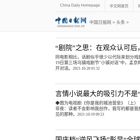
China Daily Homepage
中文网首页
中国日报网
>
头条
>
“剧院”之思：在观众认可
同电影相比，话剧似乎很少以代际来划分戏
19日第三场乌镇戏剧节“小镇对话”中，孟
开对话。
2021-10-20 01:32
言情小说最大的吸引力不是
◆图为电视剧《你是我的城池营垒》（上）
非夜：读者不会影响我创作，我写的都是我
见的那种。
2021-10-19 09:23
国庆档“逆风飞扬”彰显“全