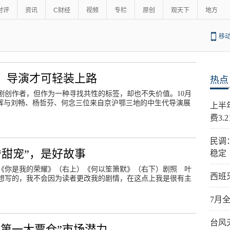
时评
资讯
C财经
视频
专栏
原创
观天下
地方
移
后，导演才可轻装上路
热点
剧创作者，但作为一种寻找共性的标签，却也不失价值。10月
京辉与刘畅、杨哲芬、何念三位来自京沪鄂三地的中生代导演展
上半
费3.
民调
“甜宠”，是好故事
稳定
《你是我的荣耀》（右上）《何以笙箫默》（右下）剧照 叶
西班
想写的，我不会因为读者更改我的剧情，在这点上我是很有主
7月
台风
球第一大票仓”市场潜力