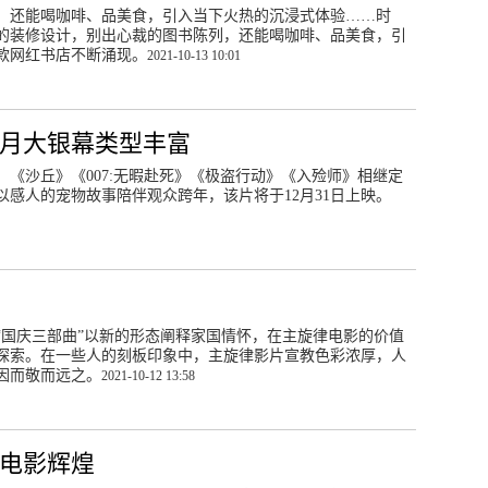
，还能喝咖啡、品美食，引入当下火热的沉浸式体验……时
的装修设计，别出心裁的图书陈列，还能喝咖啡、品美食，引
款网红书店不断涌现。
2021-10-13 10:01
个月大银幕类型丰富
，《沙丘》《007:无暇赴死》《极盗行动》《入殓师》相继定
感人的宠物故事陪伴观众跨年，该片将于12月31日上映。
“国庆三部曲”以新的形态阐释家国情怀，在主旋律电影的价值
探索。在一些人的刻板印象中，主旋律影片宣教色彩浓厚，人
因而敬而远之。
2021-10-12 13:58
港电影辉煌