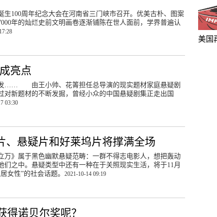
学诞生100周年纪念大会在河南省三门峡市召开。优美古朴、图案
7000年的灿烂史前文明画卷逐渐铺陈在世人面前，学界普遍认
17:28
美国
新成亮点
待发…… 由王小帅、花箐担任总导演的现实题材家庭悬疑剧
过对新题材的不断发掘，曾经小众的中国悬疑剧集正走出国
7 03:30
艺片、悬疑片和好莱坞片将撑满全场
名立万》属于黑色幽默悬疑范畴：一群不得志电影人，想把轰动
他们之中。悬疑类型中还有一种在于关照现实生活，将于11月
独居女性”的社会话题。
2021-10-14 09:19
获得诺贝尔奖呢？