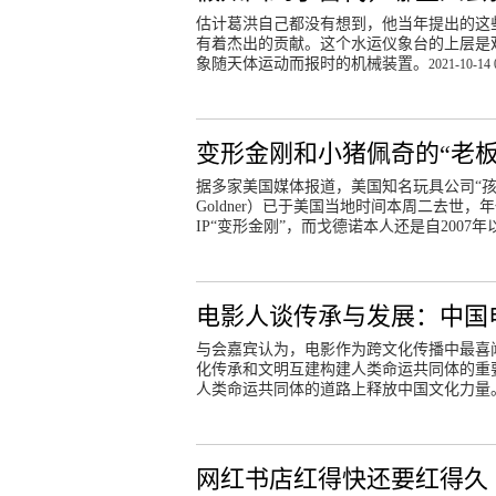
估计葛洪自己都没有想到，他当年提出的这
有着杰出的贡献。这个水运仪象台的上层是
象随天体运动而报时的机械装置。
2021-10-14 
变形金刚和小猪佩奇的“老板
据多家美国媒体报道，美国知名玩具公司“孩之宝
Goldner）已于美国当地时间本周二去世
IP“变形金刚”，而戈德诺本人还是自2007
电影人谈传承与发展：中国
与会嘉宾认为，电影作为跨文化传播中最喜
化传承和文明互建构建人类命运共同体的重
人类命运共同体的道路上释放中国文化力量
网红书店红得快还要红得久