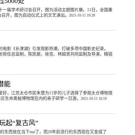
5000处
十一届学术研讨会召开，图为活动主题图片展。11日，全国重
会召开，图为启动仪式上的文艺演出。
2021-10-11 19:29
的电影《长津湖》引发观影热潮，打破多项中国影史纪录。
新担任总监制，陈凯歌、徐克、林超贤共同监制及导演，精锐
潜能
爱好，江苏太仓市民朱慧为13岁的儿子选择了参观太仓博物馆
周庄生命奥秘博物馆在内的亲子研学一日游。
2021-10-11 10:19
剧玩起“复古风”
行的东西放在当下out了，而20年前流行的东西现在又变成了