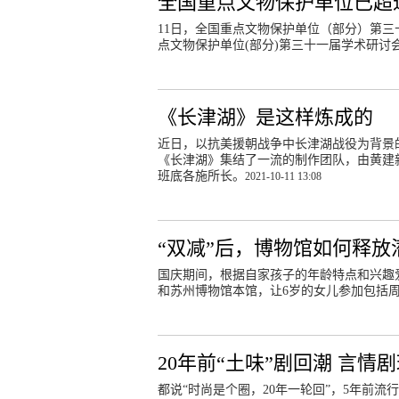
全国重点文物保护单位已超过
11日，全国重点文物保护单位（部分）第三
点文物保护单位(部分)第三十一届学术研讨
《长津湖》是这样炼成的
近日，以抗美援朝战争中长津湖战役为背景
《长津湖》集结了一流的制作团队，由黄建
班底各施所长。
2021-10-11 13:08
“双减”后，博物馆如何释放
国庆期间，根据自家孩子的年龄特点和兴趣
和苏州博物馆本馆，让6岁的女儿参加包括
20年前“土味”剧回潮 言情
都说“时尚是个圈，20年一轮回”，5年前流