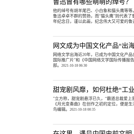
鲁迅曾有哪些萌萌的绰号？
他的绰号有胡羊尾巴、小白象和猫头鹰等等。
鲁迅卓卓不群的赞扬，而“猫头鹰”则代表了
年纪念日，谨以此画，纪念伟大又可爱的鲁
网文成为中国文化产品“出海
网络文学出海近20年，已成为中国文化产品
国际推广片”和《中国网络文学国际传播报告
部。
2021-10-18 06:30
甜宠剧风靡，如何杜绝“工业
”立方称，甜宠剧悬浮已久，“霸道总裁爱上
《月光变奏曲》在创作之初的定位，便是生
鸟编辑。
2021-10-18 00:35
在这里，遇见中国史前文明