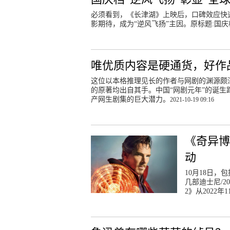
必须看到，《长津湖》上映后，口碑效应快
影期待，成为“逆风飞扬”主因。原标题:国庆
唯优质内容是硬通货，好作
这位以本格推理见长的作者与网剧的渊源颇
的原著均出自其手。中国“网剧元年”的诞
产网生剧集的巨大潜力。
2021-10-19 09:16
《奇异博
动
10月18日
几部迪士尼/
2》从2022年