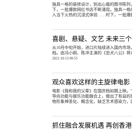
独具一格的装修设计，别出心裁的图书陈列
下，一批爆款网红书店不断涌现。独具一格
入当下火热的沉浸式体验……时下，一批爆
喜剧、悬疑、文艺 未来三
从10月中旬开始，进口片陆续进入国内市场
档。由冯小刚、陈冲主演的《忠犬八公》将以
2021-10-13 09:55
观众喜欢这样的主旋律电影
电影《我和我的父辈》在国庆档如期上映。
导向功能与娱乐功能融合上，做出了有益的
物形象神圣化、概念化，缺乏艺术感染力，
抓住融合发展机遇 再创香