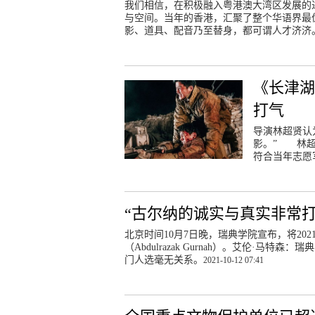
我们相信，在积极融入粤港澳大湾区发展的
与空间。当年的香港，汇聚了整个华语界最
影、道具、配音乃至替身，都可谓人才济济
《长津
打气
导演林超贤认
影。” 林超
符合当年志愿
“古尔纳的诚实与真实非常打
北京时间10月7日晚，瑞典学院宣布，将20
（Abdulrazak Gurnah）。艾伦·
门人选毫无关系。
2021-10-12 07:41