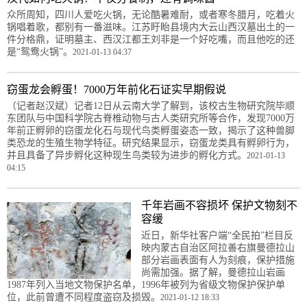
众所周知，四川人爱吃火锅，无论酷暑难耐，或者寒冬腊月，吃着火
锅唱着歌，都别有一番滋味。江苏盱眙县境内大云山西汉墓出土的一
件分格鼎，证明墓主、西汉江都王刘非是一个好吃嘴，而且他吃的还
是“鸳鸯火锅”。
2021-01-13 04:37
窃蛋龙会孵蛋！7000万年前化石证实早期假说
（记者赵汉斌）记者12日从云南大学了解到，该校古生物研究院毕顺
东团队与中国科学院古脊椎动物与古人类研究所等合作，发现7000万
年前正孵卵的窃蛋龙化石与现代鸟类孵蛋姿态一致，揭示了这种兽脚
类恐龙的生殖生物学特征。研究结果显示，窃蛋龙类具有孵卵行为，
并且具备了异步孵化这种现生鸟类较为进步的孵化方式。
2021-01-13
04:15
千年岩画不容损坏 保护文物刻不
容缓
近日，新华社客户端“全民拍”栏目反
映内蒙古自治区阿拉善右旗曼德拉山
部分岩画表面有人为刻痕，保护措施
尚需加强。据了解，曼德拉山岩画
1987年列入当地文物保护名单，1996年被列为省级文物保护保护单
位，此前曾遭不同程度盗窃及损毁。
2021-01-12 18:33