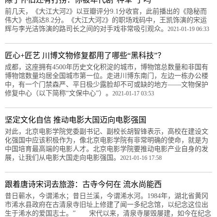
前几天，《大江大河2》以豆瓣评分9.1分收官，此前播出的《隐秘而
伟大》也高达8.2分。《大江大河2》的职场戏码中，王凯饰演的宋运
辉与李光洁饰演的路司长之间的对手戏非常吸引观众。
2021-01-19 06:33
匠心+匠艺 川博文物修复都用了哪些“黑科技”？
成都，这座拥有4500年历史文化积淀的城市，博物馆总数量和非国有
博物馆数量均居全国城市第一位。走进川博东南门，左边一栋办公楼
中，有一个门禁森严、平日极少露脸却不可或缺的地方——文物保护
修复中心（以下简称“文保中心”）。
2021-01-17 03:53
坚定文化自信 推动电影大国迈向电影强国
对此，北京电影学院党委副书记、副校长胡智锋表示，高校在建设文
化强国中应该积极作为，像北京电影学院有非常明确的使命，就是为
中国培育最高端的电影人才。北京电影学院要推动电影产业自身的发
展，让我们从电影大国走向电影强国。
2021-01-16 17:58
跟着唐诗宋词去旅游：古寺今何在 流水尚能西
昔日蕲水，今谓浠水；昔日兰溪，今谓浠水河。1984年，湖北省黄冈
市浠水县政府在古清泉寺旧址上修建了闻一多纪念馆，以纪念这位出
生于浠水的爱国志士。” 宋代以来，清泉寺屡毁屡建，如今在纪念