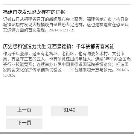
福建首次发现恐龙存在的证据
记者12日从福建省召开的新闻发布会上获悉，福建省龙岩市上杭县临
城镇龙翔村发现大规模晚白垩世恐龙足迹群，这也是福建省在恐龙及
其遗迹方面的首次发现。
2021-01-12 17:21
历史感和创造力共生 江西景德镇：千年瓷都青春常驻
作为千年瓷都，这里有老窑址、老街区，也有陶瓷艺术村、文创市
集；有坚守工艺的匠人，也有创意迭出的年轻人。连续5年举办全国陶
瓷行业技能竞赛；连续举办17届中国景德镇国际陶瓷博览会；打造国
家陶瓷文化保护传承创新试验区……平台越来越开放与多元。
2021-01-
12 09:52
上一页
31/40
下一页