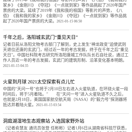
家乡》《金刚川》《夺冠》《一点就到家》等作品挑起了2020年国产
票房的大梁。延续了2019年《我和我的祖国》等影片的声势，《八
佰》《我和我的家乡》《金刚川》《夺冠》《一点就到家》等作品挑
起了2020年国产票房的大梁。
2021-01-15 06:50
千年之后，洛阳城玄武门“重见天日”
记者日前从洛阳文物考古部门了解到，史上发生“神龙政变”迫使武则
天退位还唐的玄武门，经过近一年的考古发掘，终于在千年之后“重见
天日”。中国社科院考古研究所洛阳唐城工作队队长石自社说，通过工
作人员近一年的考古发掘，玄武门的建筑形制、沿革变化基本明朗。
2021-01-15 04:35
火星到月球 2021太空探索有点儿忙
中国的“天问一号”也将于2月10日左右进入火星轨道，在环绕火星一段
时间后，将于5月着陆。” 在“天问一号”进入火星轨道不久之后，
也就是2月18日，美国国家航空航天局（NASA）的“毅力号”探测器将
抵达并着陆火星。
2021-01-15 03:54
洞庭湖湿地生态观察站 入选国家野外站
（记者俞慧友 通讯员张登 任彬彬）记者1月6日从湖南省科技厅获悉，