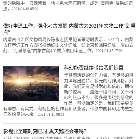
馆的后院中，只保留着一块白色大理石匾额，成为“清泉寺”最后的遗
迹。
2021-01-16 05:02
做好申遗工作、强化考古发掘 内蒙古为2021年文物工作“划重
点”
内蒙古自治区文物局局长陈永志接受记者采访时表示，2021年，内蒙
古在申遗工作方面将推动红山文化遗址、辽上京和祖陵遗址、阴山岩
刻、“万里茶道”内蒙古段4个重点项目申遗工作。
2021-01-15 17:08
科幻能否继续带给我们惊喜
年轻而活跃的创作力量，有足够的潜
力淬炼出独特、多元的写作风格。对
此，我们要有足够耐心和信心，期待
新的惊喜 最近一段时间，关于科
幻的热点不少，很多是围绕刘慈欣的
作品。可以确定的是，我们需要更多
有理想、有实力、有特色的创作者和从业者，带领中国科幻走向更加
异彩纷呈的未来。
2021-01-15 08:11
影视业至暗时刻已过 黑天鹅还会来吗？
延续了2019年《我和我的祖国》等影片的声势，《八佰》《我和我的