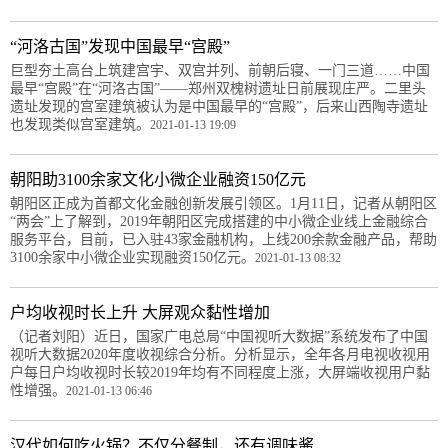
“河洛古国”发现中国最早“宫殿”
巨型夯土高台上筑建宫宇、双宫并列、前朝后寝、一门三道……中国
最早“宫殿”在“河洛古国”——郑州双槐树遗址日前展现庄严。二里头
遗址发现的宫室建筑被认为是中国最早的“宫殿”，后来山西陶寺遗址
也发现类似宫室建筑。
2021-01-13 19:09
朝阳助3100余家文化小微企业融资150亿元
朝阳区正成为首都文化金融创新发展引领区。1月11日，记者从朝阳区
“两会”上了解到，2019年朝阳区完成搭建的中小微企业线上金融综合
服务平台，目前，已入驻43家金融机构，上线200余款金融产品，帮助
3100余家中小微企业实现融资150亿元。
2021-01-13 08:32
户均收视时长上升 大屏观众黏性增加
（记者刘阳）近日，国家广电总局“中国视听大数据”系统发布了中国
视听大数据2020年度收视综合分析。分析显示，全年各月电视收视用
户每日户均收视时长较2019年均有不同程度上涨，大屏端收视用户黏
性增强。
2021-01-13 06:46
汉代如何吃火锅？不仅分餐制，还有调味酱