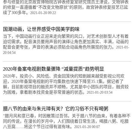
参与修复的北京故宫博物院古钟表修复室研究馆员王津说，文物钟表
的修复一直遵循着“不改变文物原状”的原则，故宫钟表修复技艺已延
续了300多年。
2021-01-20 09:22
国潮动画，让世界感受中国美学韵味
当下，中国动画行业正迎来走向繁荣的风口，对艺术创新型人才有着
迫切需求。配音演员要用声音的演绎让角色更加真实、丰满，动画的
配音会更夸张，声音的表演必须贴合动画角色所展现的张力。
2021-01-
20 04:54
2020年备案电视剧数量骤降 “减量提质”趋势明显
2020年，投资小、风险低、资金回笼快的短剧越来越受影视公司欢
迎，2020年备案电视剧的平均集数也快速下降至35.1集。据记者了
解，目前影视项目的融资并不顺畅，尤其是中小团队的项目，融资较
为困难，拿着剧本找资金是非常普遍的状态。
2021-01-20 03:54
腊八节的由来与朱元璋有关？它的习俗不只有喝粥
“腊月风和意已春，时因散策过吾邻。关于腊八节的由来，有着各种不
同的传说，在漫长的岁月中，人们围绕着日常生活，喝腊八粥、吃腊
八豆腐……将这个节日过得有滋有味。
2021-01-20 00:07