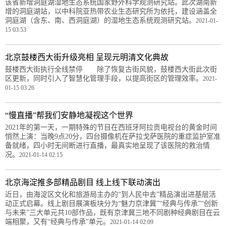
该省新增洞庭湖湿地生态系统国家野外科学观测研究站。此次湖南新
增的洞庭湖站，以中科院亚热带农业生态研究所为依托，建设涵盖全
洞庭湖（含东、南、西洞庭湖）的湿地生态系统观测研究站。
2021-01-
15 03:53
北京鼓楼西大街升级亮相 呈现元明清文化典故
鼓楼西大街执行全线禁停 除了恢复古街风貌，鼓楼西大街此次街
区更新，同时引入了智慧化管理手段，以提高街区的管理效率。
2021-
01-15 03:26
“慢直播”帮我们安静地凝视这个世界
2021年的第一天，一期特殊的节目在西班牙阿拉贡电视台的黄金时间
悄然上演：当晚9点20分，四台摄像机在萨拉戈萨医院的重症监护室准
备就绪，四小时无间断进行直播，最真实地呈现了该医院的救治情
况。
2021-01-14 02:15
北京海淀推多部精品剧目 线上线下联动演出
近日，由海淀区文化和旅游局主办的“到人民中去”精品演出进基层活
动正式启幕。线上剧目展演板块分为“魅力京津冀”“经典与传承”“创新
与未来”三大单元共10部作品，既有京津冀三地不同剧种经典剧目在云
端相聚，又有“经典与传承”单元。
2021-01-14 02:09