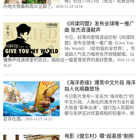
缘》也在11月25日（周五）就要登陆
内地大银幕和观众见面了。
2016-11-24 14:16
《间谍同盟》发布全球唯一推广
曲 张杰浪漫献声
今日，好莱坞爱情谍战巨制《间谍同
盟》发布全球唯一推广曲《Give You
My World》（给你我的全世界），华
语超人气实力唱将张杰倾情献唱，以
慵懒声线演绎爱的告白，描绘出一幅爱情世界的美好愿景。
2016-11-24
10:47
《海洋奇缘》爆笑中文片段 海洋
拟人化萌趣登场
今日影片发布一支名为“海洋助力”的
中文片段，人格化的海洋作为全片最
大惊喜“客串出演”，强行加入到莫阿
娜与毛伊这对欢喜搭档的较量中，刷
足存在感。
2016-11-21 14:12
电影《健忘村》曝“超喜感”剧照