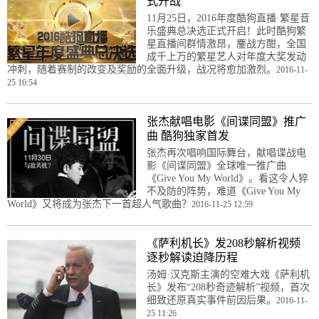
式开战
11月25日，2016年度酷狗直播·繁星音
乐盛典总决选正式开启！此时酷狗繁
星直播间群情激昂，鏖战方酣，全国
成千上万的繁星艺人对年度大奖发动
冲刺，随着赛制的改变及奖励的全面升级，战况将愈加激烈。
2016-11-
25 16:54
张杰献唱电影《间谍同盟》推广
曲 酷狗独家首发
张杰再次唱响国际舞台，献唱谍战电
影《间谍同盟》全球唯一推广曲
《Give You My World》。看这令人猝
不及防的阵势，难道《Give You My
World》又将成为张杰下一首超人气歌曲？
2016-11-25 12:59
《萨利机长》发208秒解析视频
逐秒解读迫降历程
汤姆·汉克斯主演的空难大戏《萨利机
长》发布“208秒奇迹解析”视频，首次
细致还原真实事件前因后果。
2016-11-
25 11:26