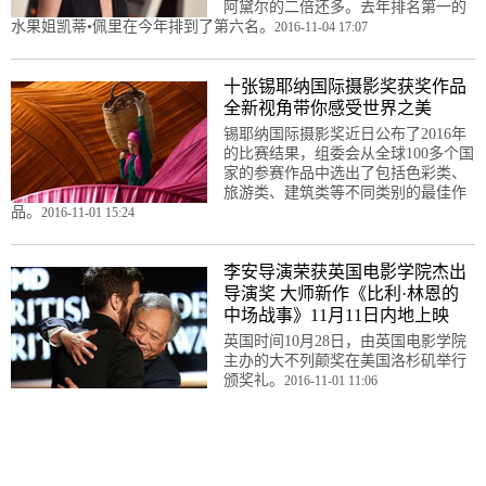
阿黛尔的二倍还多。去年排名第一的
水果姐凯蒂•佩里在今年排到了第六名。
2016-11-04 17:07
十张锡耶纳国际摄影奖获奖作品
全新视角带你感受世界之美
锡耶纳国际摄影奖近日公布了2016年
的比赛结果，组委会从全球100多个国
家的参赛作品中选出了包括色彩类、
旅游类、建筑类等不同类别的最佳作
品。
2016-11-01 15:24
李安导演荣获英国电影学院杰出
导演奖 大师新作《比利·林恩的
中场战事》11月11日内地上映
英国时间10月28日，由英国电影学院
主办的大不列颠奖在美国洛杉矶举行
颁奖礼。
2016-11-01 11:06