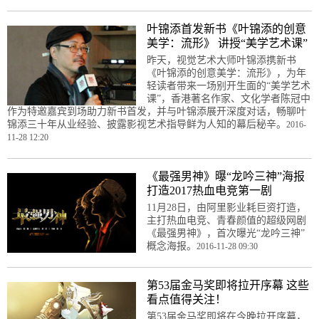
叶锦添首发新书《叶锦添的创意
美学：流形》 讲授“美学艺术课”
昨天，视觉艺术大师叶锦添携新书
《叶锦添的创意美学：流形》，为年
轻读者带来一场别开生面的“美学艺术
课”，香港著名作家、文化学者陈冠中
作为特邀嘉宾到场助力新书首发，并与叶锦添展开深度对话，畅聊叶
锦添三十年从业经验、披露影视艺术指导鲜为人知的幕后秘辛。
2016-
11-28 12:20
《最强男神》曝“龙吟三神”海报
打造2017热血电竞第一剧
11月28日，由阿里影业耗巨资打造，
主打热血电竞、青春颜值的超级网剧
《最强男神》，首次曝光“龙吟三神”
概念海报。
2016-11-28 09:30
第53届金马奖即将拉开序幕 这些
看点值得关注！
第53届金马奖即将在今晚拉开序幕，