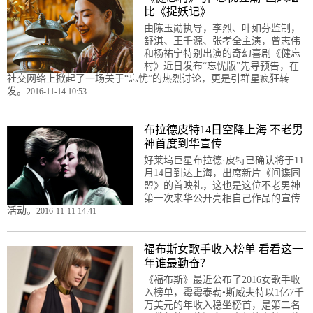
比《捉妖记》
由陈玉勋执导，李烈、叶如芬监制，
舒淇、王千源、张孝全主演，曾志伟
和杨祐宁特别出演的奇幻喜剧《健忘
村》近日发布“忘忧版”先导预告，在
社交网络上掀起了一场关于“忘忧”的热烈讨论，更是引群星疯狂转
发。
2016-11-14 10:53
布拉德皮特14日空降上海 不老男
神首度到华宣传
好莱坞巨星布拉德·皮特已确认将于11
月14日到达上海，出席新片《间谍同
盟》的首映礼，这也是这位不老男神
第一次来华公开亮相自己作品的宣传
活动。
2016-11-11 14:41
福布斯女歌手收入榜单 看看这一
年谁最勤奋？
《福布斯》最近公布了2016女歌手收
入榜单，霉霉泰勒•斯威夫特以1亿7千
万美元的年收入稳坐榜首，是第二名