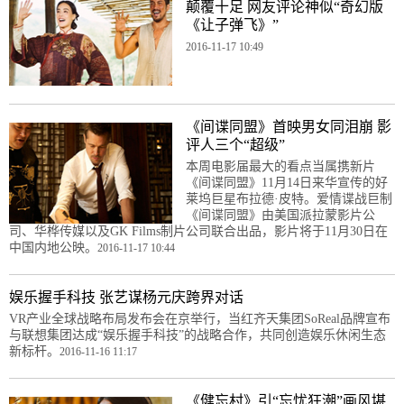
颠覆十足 网友评论神似“奇幻版
《让子弹飞》”
2016-11-17 10:49
《间谍同盟》首映男女同泪崩 影
评人三个“超级”
本周电影届最大的看点当属携新片
《间谍同盟》11月14日来华宣传的好
莱坞巨星布拉德·皮特。爱情谍战巨制
《间谍同盟》由美国派拉蒙影片公
司、华桦传媒以及GK Films制片公司联合出品，影片将于11月30日在
中国内地公映。
2016-11-17 10:44
娱乐握手科技 张艺谋杨元庆跨界对话
VR产业全球战略布局发布会在京举行，当红齐天集团SoReal品牌宣布
与联想集团达成“娱乐握手科技”的战略合作，共同创造娱乐休闲生态
新标杆。
2016-11-16 11:17
《健忘村》引“忘忧狂潮”画风堪