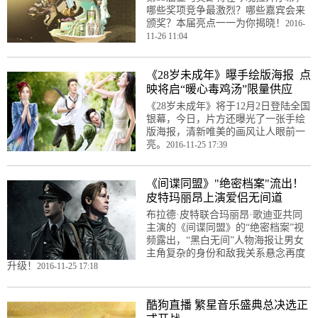
哪些奖项竞争最激烈？哪些嘉宾会来
颁奖？本届亮点一一为你揭晓！
2016-
11-26 11:04
《28岁未成年》曝手绘版海报 点
映将启“暖心毒鸡汤”限量供应
《28岁未成年》将于12月2日登陆全国
银幕，今日，片方还曝光了一张手绘
版海报，清新唯美的画风让人眼前一
亮。
2016-11-25 17:39
《间谍同盟》"绝密档案"流出！
皮特玛丽昂上演爱侣无间道
布拉德·皮特联合玛丽昂·歌迪亚共同
主演的《间谍同盟》的“绝密档案”视
频露出，“黑白无间”人物海报让男女
主角复杂的身份和敌我关系悬念再度
升级！
2016-11-25 17:18
酷狗直播 繁星音乐盛典总决选正