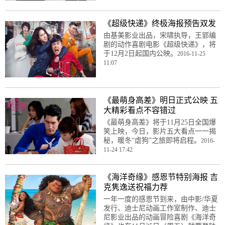
《超级快递》终极海报预告双发
由基美影业出品，宋啸执导，王郢编
剧的动作喜剧电影《超级快递》，将
于12月2日起国内公映。
2016-11-25
11:07
《最萌身高差》明日正式公映 五
大精彩看点不容错过
《最萌身高差》将于11月25日全国爆
笑上映，今日，影片五大看点一一揭
秘，暖冬“虐狗”之旅即将启程。
2016-
11-24 17:42
《海洋奇缘》感恩节特别海报 吉
克隽逸送祝福力荐
一年一度的感恩节到来，由中影/华夏
发行、迪士尼动画工作室制作、迪士
尼影业出品的动画冒险喜剧《海洋奇