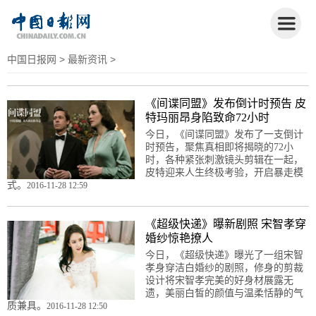
中国日报网
>
最新资讯
>
《间谍同盟》发布倒计时预告 皮
特玛丽昂身陷致命72小时
今日，《间谍同盟》发布了一支倒计
时预告，聚焦真相即将揭晓的72小
时，各种紧张刺激镜头剪辑在一起，
皮特迎来人生终极考验，开启暴走模
式。
2016-11-28 12:59
《超级快递》曝新剧照 宋智孝穿
婚纱惊艳撩人
今日，《超级快递》曝光了一组宋智
孝身穿洁白婚纱的剧照，修身的剪裁
设计将宋智孝完美的好身材展露无
遗，美丽白皙的颜值与温柔恬静的气
质兼具。
2016-11-28 12:50