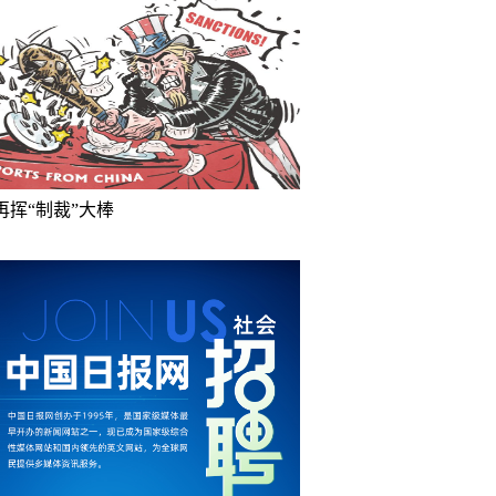
再挥“制裁”大棒