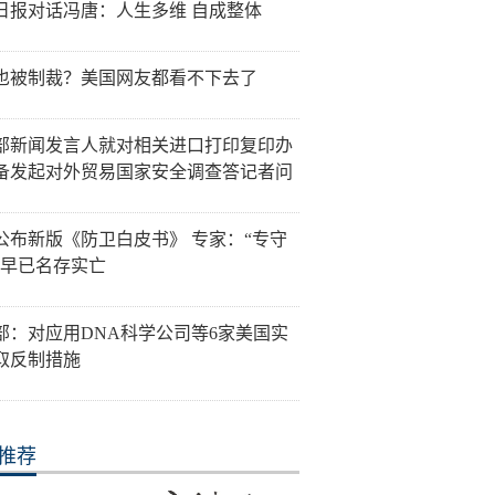
日报对话冯唐：人生多维 自成整体
也被制裁？美国网友都看不下去了
部新闻发言人就对相关进口打印复印办
备发起对外贸易国家安全调查答记者问
公布新版《防卫白皮书》 专家：“专守
”早已名存实亡
部：对应用DNA科学公司等6家美国实
取反制措施
推荐