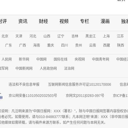
时评
资讯
财经
视频
专栏
漫画
独
北京
天津
河北
山西
辽宁
吉林
黑龙江
上海
江苏
广东
广西
海南
重庆
四川
贵州
云南
西藏
陕西
人民网
新华网
中国网
国际在线
央视网
中国青年网
中国经
国军网
中国新闻网
人民政协网
法治网
违法和不良信息举报
互联网新闻信息服务许可证10120170006
信息
京公网安备11010502032503号
京网文[2011]0283-097号
京ICP备1
权说明：凡注明来源为“中国日报网：XXX（署名）”，除与中国日报网签署内容授权
者必究。如需使用，请与010-84883777联系；凡本网注明“来源：XXX（非中国
其他媒体如需转载，请与稿件来源方联系，如产生任何问题与本网无关。