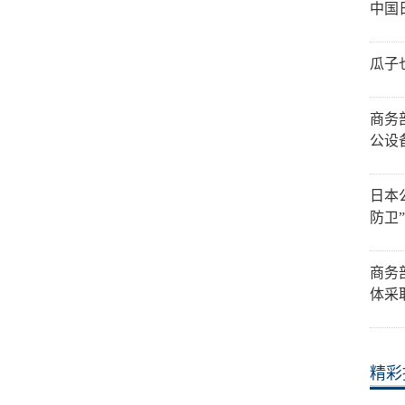
中国
瓜子
商务
公设
日本
防卫
商务
体采
精彩