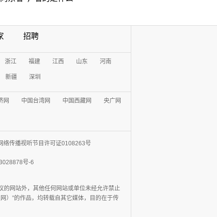
家
招聘
浙江
福建
江西
山东
河南
新疆
深圳
济网
中国台湾网
中国西藏网
央广网
网络传播视听节目许可证0108263号
3028878号-6
协议的网站外，其他任何网站或单位未经允许禁止
日报网）”的作品，均转载自其它媒体，目的在于传