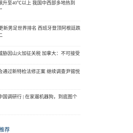
飙升至40℃以上 我国中西部多地热到
”
FA更新男足世界排名 西班牙登顶阿根廷跌
二
威胁因山火加征关税 加拿大：不可接受
会通过新特检法修正案 继续调查尹锡悦
中国调研行 | 在家遛机器狗，到底图个
推荐