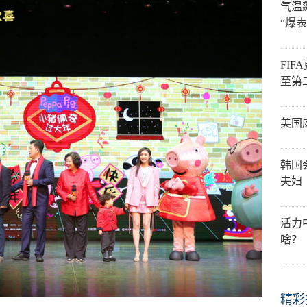
气温
“爆表
FI
至第
美国
韩国
夫妇
活力
啥？
精彩