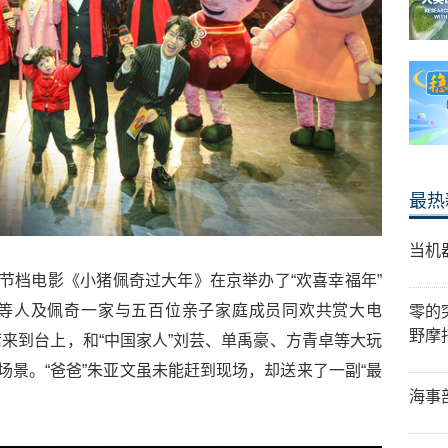
最热
当机
春节档电影《小猪佩奇过大年》在京举办了“欢喜幸福年”
等人及佩奇一家与五百位亲子家庭成员同欢共赏大电
零的
野摩
来到台上，和“中国家人”刘芸、单禹豪、方青卓等大玩
场景。“爸爸”朱亚文虽未能赶到现场，却送来了一副“最
海事