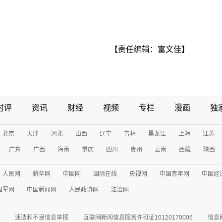
【责任编辑：富文佳】
时评
资讯
财经
视频
专栏
漫画
独
北京
天津
河北
山西
辽宁
吉林
黑龙江
上海
江苏
广东
广西
海南
重庆
四川
贵州
云南
西藏
陕西
人民网
新华网
中国网
国际在线
央视网
中国青年网
中国经
国军网
中国新闻网
人民政协网
法治网
违法和不良信息举报
互联网新闻信息服务许可证10120170006
信息