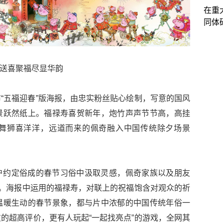
在重
同体
送喜聚福尽显华韵
“五福迎春”版海报，由忠实粉丝贴心绘制，写意的国风
景跃然纸上。福禄寿喜贺新年，炮竹声声节节高，高挂
舞狮喜洋洋，远道而来的佩奇融入中国传统除夕场景
户约定俗成的春节习俗中汲取灵感，佩奇家族以及朋友
”。海报中运用的福禄寿，对联上的祝福饱含对观众的祈
温暖生动的春节景象，都与片中浓郁的中国传统年俗一
的超高评价，更有人玩起“一起找亮点”的游戏，全网其