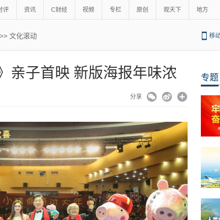
时评
资讯
C财经
视频
专栏
原创
观天下
地方
>>
文化滚动
移
》亲子首映 新版海报年味浓
专题
分享