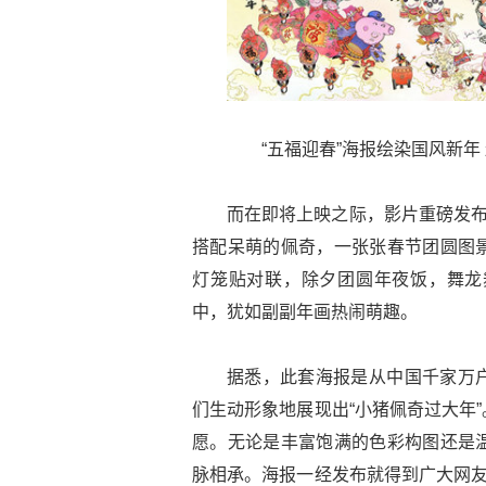
“五福迎春”海报绘染国风新年 
而在即将上映之际，影片重磅发布
搭配呆萌的佩奇，一张张春节团圆图
灯笼贴对联，除夕团圆年夜饭，舞龙
中，犹如副副年画热闹萌趣。
据悉，此套海报是从中国千家万
们生动形象地展现出“小猪佩奇过大年
愿。无论是丰富饱满的色彩构图还是
脉相承。海报一经发布就得到广大网友