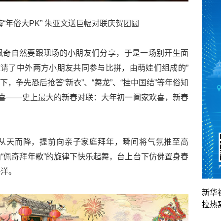
“年俗大PK” 朱亚文送巨幅对联庆贺团圆
佩奇自然要跟现场的小朋友们分享，于是一场别开生面
邀请了中外两方小朋友共同参与比拼，由萌娃们组成的”
下，争先恐后抢答“新衣”、“舞龙”、“挂中国结”等年俗知
惊喜——史上最大的新春对联：大年初一阖家欢喜，新春
从天而降，提前向亲子家庭拜年，瞬间将气氛推至高
“佩奇拜年歌”的旋律下快乐起舞，台上台下仿佛置身春
海洋。
新华
拉热