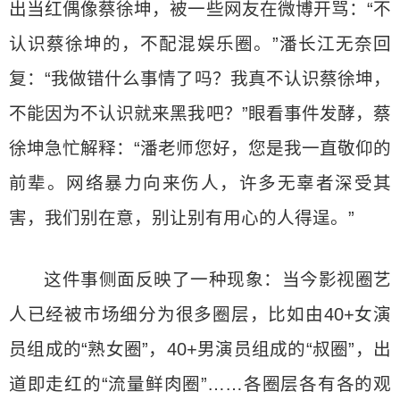
出当红偶像蔡徐坤，被一些网友在微博开骂：“不
认识蔡徐坤的，不配混娱乐圈。”潘长江无奈回
复：“我做错什么事情了吗？我真不认识蔡徐坤，
不能因为不认识就来黑我吧？”眼看事件发酵，蔡
徐坤急忙解释：“潘老师您好，您是我一直敬仰的
前辈。网络暴力向来伤人，许多无辜者深受其
害，我们别在意，别让别有用心的人得逞。”
这件事侧面反映了一种现象：当今影视圈艺
人已经被市场细分为很多圈层，比如由40+女演
员组成的“熟女圈”，40+男演员组成的“叔圈”，出
道即走红的“流量鲜肉圈”……各圈层各有各的观