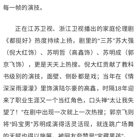
每一帧的演技。
正在江苏卫视、浙江卫视播出的家庭伦理剧
《都挺好》热度持续上扬，剧里的“三苏”苏大强
（倪大红饰）、苏明哲（高鑫饰）、苏明成（郭
京飞饰），更是天天上热搜。倪大红贡献了教科
书级别的演技，面壁、侧卧都是戏；当年在《情
深深雨濛濛》里饰演陆尓豪的高鑫，时隔18年迎
来了职业生涯又一个当红角色，口头禅“太让我失
望了！”在剧中出现一次就上一次热搜；郭京飞则
将“妈宝男”苏明成演得活灵活现，就连跳广场舞
的天赋也得以施展，被网友夸赞是“宝藏男孩”。