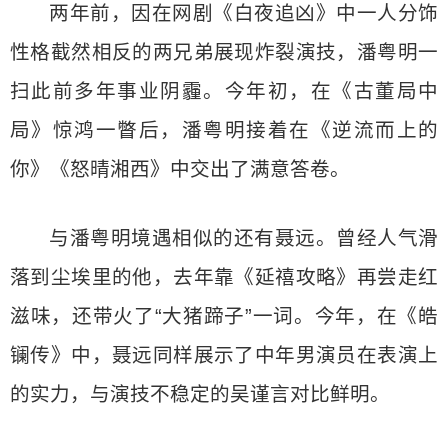
两年前，因在网剧《白夜追凶》中一人分饰
性格截然相反的两兄弟展现炸裂演技，潘粤明一
扫此前多年事业阴霾。今年初，在《古董局中
局》惊鸿一瞥后，潘粤明接着在《逆流而上的
你》《怒晴湘西》中交出了满意答卷。
与潘粤明境遇相似的还有聂远。曾经人气滑
落到尘埃里的他，去年靠《延禧攻略》再尝走红
滋味，还带火了“大猪蹄子”一词。今年，在《皓
镧传》中，聂远同样展示了中年男演员在表演上
的实力，与演技不稳定的吴谨言对比鲜明。