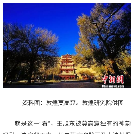
资料图：敦煌莫高窟。敦煌研究院供图
就是这一“看”，王旭东被莫高窟独有的神韵