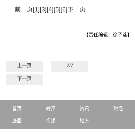
前一页[1][3][4][5][6]下一页
【责任编辑：徐子茗】
上一页
2/7
下一页
首页
时评
资讯
财经
漫画
视频
地方