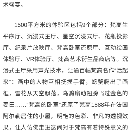
术盛宴。
1500平方米的体验区包括9个部分：梵高生
平序厅、沉浸式主厅、星空沉浸式厅、花瓶投影
厅、纪录片放映厅、梵高卧室还原厅、互动绘画
体验厅、VR体验厅、梵高艺术衍生品商店等。沉
浸式主厅采用声光技术，让逾百幅梵高名作“活起
来”：画中的人物互相抚摸手臂，螃蟹爬出了画
框，雪花从天空飘落，乌鸦扇动翅膀飞过金色的
麦田……“梵高的卧室”还原了梵高1888年在法国
阿尔勒居住的小屋，明艳的色彩、非凡的透视效
果，让人仿佛走进这间对于梵高有着特殊意义的