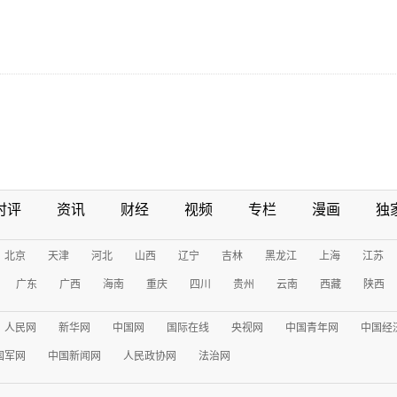
时评
资讯
财经
视频
专栏
漫画
独
北京
天津
河北
山西
辽宁
吉林
黑龙江
上海
江苏
广东
广西
海南
重庆
四川
贵州
云南
西藏
陕西
人民网
新华网
中国网
国际在线
央视网
中国青年网
中国经
国军网
中国新闻网
人民政协网
法治网