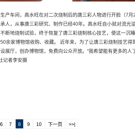
生产车间，高水旺在对二次烧制后的唐三彩人物进行开脸（7月23
承人，从事唐三彩研究、制作已经40年。高水旺自小就对流光
到不断地烧制试验，终于恢复了唐三彩烧制核心技艺，使这一沉
50余家博物馆收购、收藏。 近年来，为了让唐三彩烧制技艺得
设展厅，创办博物馆，免费向公众开放。“我希望能有更多的人
社记者李安摄
6
7
8
9
10
下一页
>>|