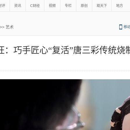
时评
资讯
C财经
视频
专栏
原创
观天下
地方
>>
艺术
移
旺：巧手匠心“复活”唐三彩传统烧