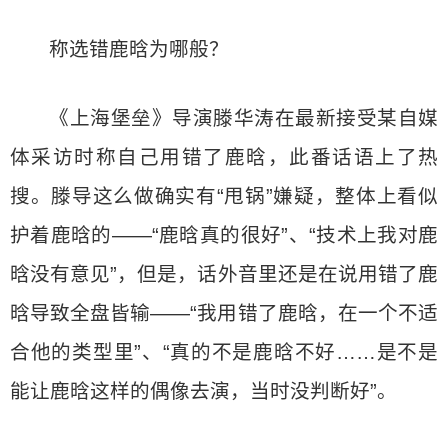
称选错鹿晗为哪般？
《上海堡垒》导演滕华涛在最新接受某自媒
体采访时称自己用错了鹿晗，此番话语上了热
搜。滕导这么做确实有“甩锅”嫌疑，整体上看似
护着鹿晗的——“鹿晗真的很好”、“技术上我对鹿
晗没有意见”，但是，话外音里还是在说用错了鹿
晗导致全盘皆输——“我用错了鹿晗，在一个不适
合他的类型里”、“真的不是鹿晗不好……是不是
能让鹿晗这样的偶像去演，当时没判断好”。