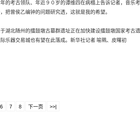
当年的考古领队、年近９０岁的谭维四在病榻上告诉记者，音乐
持，把曾侯乙编钟的问题研究透，这就是我的希望。
位于湖北随州的擂鼓墩古墓群遗址正在加快建设擂鼓墩国家考古
际乐器交易城也有望在此落成。新华社记者 喻珮、皮曙初
6
7
8
下一页
>>|