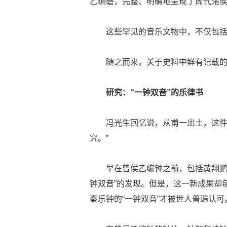
乙编磬，完整、明确地呈现了周代诸侯
这些罕见的音乐文物中，不仅包
随之而来，关于史料中鲜有记载的
研究：“一钟双音”的乐律书
冯光生回忆说，从甫一出土，这件
究。”
早在曾侯乙编钟之前，包括黄翔鹏
钟双音”的发现。但是，这一新成果却
秦乐钟的“一钟双音”才被世人普遍认可