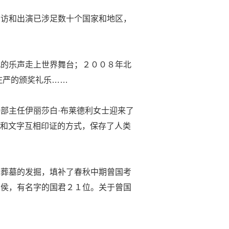
出访和出演已涉足数十个国家和地区，
沉的乐声走上世界舞台；２００８年北
庄严的颁奖礼乐……
部主任伊丽莎白·布莱德利女士迎来了
音和文字互相印证的方式，保存了人类
合葬墓的发掘，填补了春秋中期曾国考
曾侯，有名字的国君２１位。关于曾国