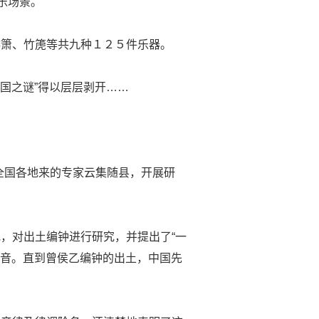
乐场景。
排箫、竹箎等共九种１２５件乐器。
国之谜”得以层层剥开……
全国各地来的专家云集随县，开展研
，对出土编钟进行研究，并提出了“一
的音。直到曾侯乙编钟的出土，中国先