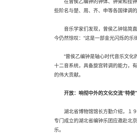
在曾侯乙编钟的钟体、钟架和挂
些阶名与楚、周、齐、申等各国律调
音乐学家们发现，曾侯乙钟铭简
今仍然惊叹：“这是一部金光闪烁的乐
“曾侯乙编钟是轴心时代音乐文化
十二音系统，具备旋宫转调的能力，有
的伟大贡献。
开放：响彻中外的文化交流“特使
湖北省博物馆馆长方勤介绍，１９
专门成立的湖北省编钟乐团应邀赴北
乐。