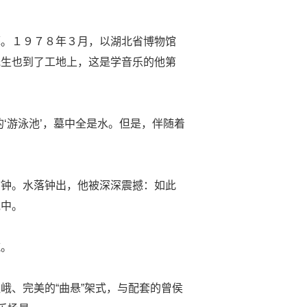
葬。１９７８年３月，以湖北省博物馆
光生也到了工地上，这是学音乐的他第
‘游泳池’，墓中全是水。但是，伴随着
古钟。水落钟出，他被深深震撼：如此
泥中。
吨。
峨、完美的“曲悬”架式，与配套的曾侯