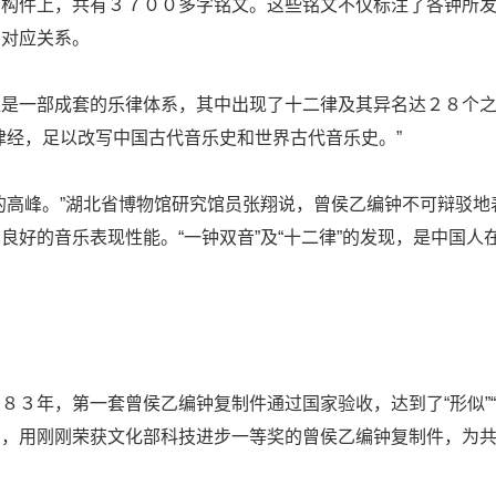
钟构件上，共有３７００多字铭文。这些铭文不仅标注了各钟所
的对应关系。
直是一部成套的乐律体系，其中出现了十二律及其异名达２８个
律经，足以改写中国古代音乐史和世界古代音乐史。”
的高峰。”湖北省博物馆研究馆员张翔说，曾侯乙编钟不可辩驳
良好的音乐表现性能。“一钟双音”及“十二律”的发现，是中国
”
８３年，第一套曾侯乙编钟复制件通过国家验收，达到了“形似”
京，用刚刚荣获文化部科技进步一等奖的曾侯乙编钟复制件，为