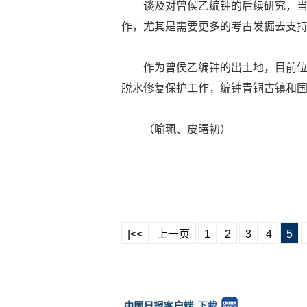
谈及对曾侯乙编钟的后续研究，
作，尤其是需要更多的考古发掘去支
作为曾侯乙编钟的出土地，目前
脱水修复保护工作，编钟青铜古镇和国
（喻珮、皮曙初）
|<<
上一页
1
2
3
4
5