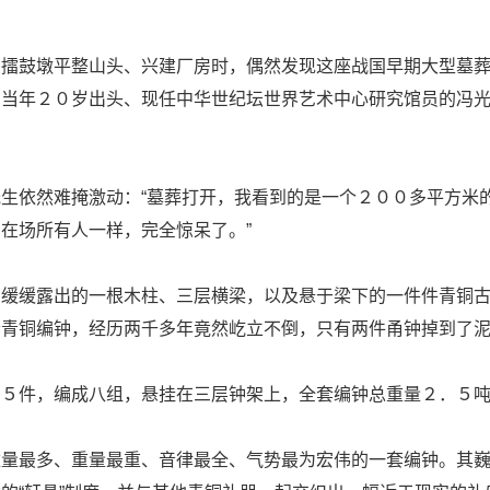
州擂鼓墩平整山头、兴建厂房时，偶然发现这座战国早期大型墓
。当年２０岁出头、现任中华世纪坛世界艺术中心研究馆员的冯
生依然难掩激动：“墓葬打开，我看到的是一个２００多平方米的
在场所有人一样，完全惊呆了。”
中缓缓露出的一根木柱、三层横梁，以及悬于梁下的一件件青铜
套青铜编钟，经历两千多年竟然屹立不倒，只有两件甬钟掉到了
６５件，编成八组，悬挂在三层钟架上，全套编钟总重量２．５
量最多、重量最重、音律最全、气势最为宏伟的一套编钟。其巍