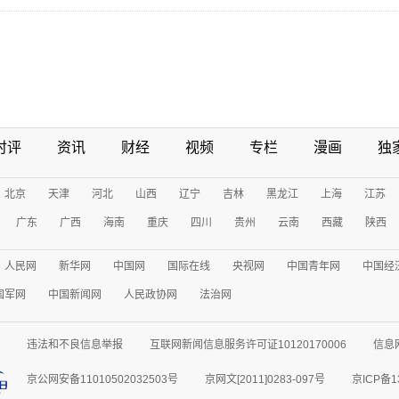
时评
资讯
财经
视频
专栏
漫画
独
北京
天津
河北
山西
辽宁
吉林
黑龙江
上海
江苏
广东
广西
海南
重庆
四川
贵州
云南
西藏
陕西
人民网
新华网
中国网
国际在线
央视网
中国青年网
中国经
国军网
中国新闻网
人民政协网
法治网
违法和不良信息举报
互联网新闻信息服务许可证10120170006
信息
京公网安备11010502032503号
京网文[2011]0283-097号
京ICP备1