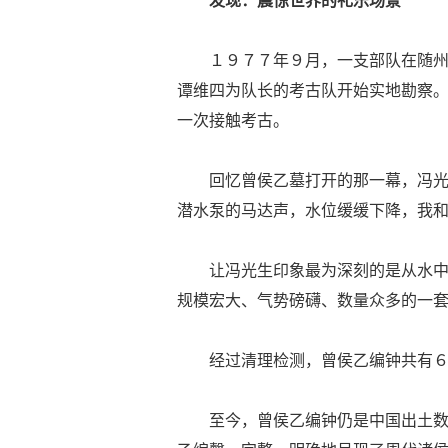
发现：震惊世界的礼乐场景
１９７７年９月，一支部队在随
谭维四为队长的考古队开始实地勘察
一次接触考古。
回忆曾侯乙墓打开的那一幕，冯光
潜水泵的马达声，水位缓缓下降，我和
让冯光生印象最为深刻的是从水
规模宏大、气势磅礴、数量众多的一
经过清理检测，曾侯乙编钟共有
至今，曾侯乙编钟仍是中国出土数