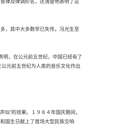
发音律及律调阶名，还清楚地表明了这
之多，其中大多数早已失传。冯光生至
地表明，在公元前五世纪，中国已经有了
人在公元前五世纪为人类的音乐文化作出
“声似”的效果。１９８４年国庆期间，
共和国生日献上了首场大型民族交响