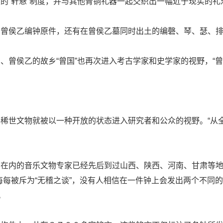
的“轩悬”制度，并与其他青铜礼器一起交织出一幅近于现实的礼
括曾侯乙编钟原件，还有在曾侯乙墓同时出土的编磬、琴、瑟、
、曾侯乙的故乡“曾国”也再次进入考古学家和史学家的视野，“曾
稀世文物就被以一种开放的状态进入研究者和公众的视野。“从
在内的音乐文物专家已经先后到过山西、陕西、河南、甘肃等地
每每被斥为“无稽之谈”，没有人相信在一件钟上会发出两个不同
。