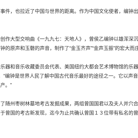
大事件，也拉近了中国与世界的距离。作为中国文化使者，编钟
盾创作大型交响曲《一九九七：天地人》，曾侯乙编钟以雄浑深
钟的原声和玉磬的声音，制作了“金玉齐声”“金声玉振”的宏大而
乐器和音乐收藏委员会代表、美国纽约大都会艺术博物馆的乐器
说，“编钟是世界人民了解中国古代音乐最好的途径之一。它以声
产。”
布了随州枣树林墓地考古发掘成果，两组曾国国君以及夫人并穴
关于曾国的考古新发现，迄今为止共确认曾国１３位带有私名的