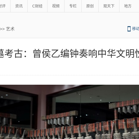
时评
资讯
C财经
视频
专栏
原创
观天下
地方
>>
艺术
移
墓考古：曾侯乙编钟奏响中华文明