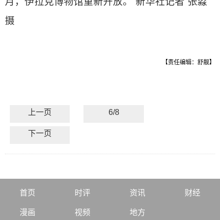
月，伊拉克博物馆重新开放。 新华社记者 张淼
摄
【责任编辑：舒靓】
上一页
6/8
下一页
首页
时评
资讯
财经
漫画
视频
地方