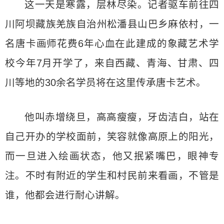
这一天是寒露，层林尽染。记者驱车前往四
川阿坝藏族羌族自治州松潘县山巴乡麻依村，一
名唐卡画师花费6年心血在此建成的象藏艺术学
校今年7月开学了，来自西藏、青海、甘肃、四
川等地的30余名学员将在这里传承唐卡艺术。
他叫赤增绕旦，高高瘦瘦，牙齿洁白，站在
自己开办的学校面前，笑容就像高原上的阳光，
而一旦进入绘画状态，他又抿紧嘴巴，眼神专
注。不时有附近的学生和村民前来看画，不管是
谁，他都会进行耐心讲解。