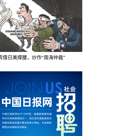
宾借日美撑腰，炒作“南海仲裁”