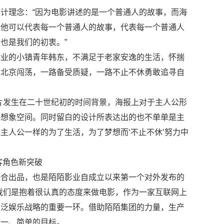
计理念：“因为电影讲述的是一个普通人的故事，而海
。他可以代表每一个普通人的故事，代表每一个普通人
也是我们的初衷。”
肄业的小镇青年韩东，不满足于老家安逸的生活，怀揣
到北京闯荡，一路备受质疑，一路不止不休勇敢追寻自
片发生在二十世纪初的时间背景，海报上对于主人公形
的想象空间。同时留白的设计所表达出的也不单单是主
主人公一样的为了生活，为了梦想而‘不止不休’努力中
客角色新突破
联合出品，也是陌陌影业自成立以来第一个对外发布的
我们是抱着很认真的态度来做电影，作为一家互联网上
团泛娱乐战略的重要一环。借助陌陌集团的力量，生产
唯一、简单的目标。