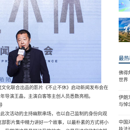
最热
佛得
世界
暖流文化联合出品的影片《不止不休》启动新闻发布会在
青年导演王晶，主演白客等主创人员悉数亮相。
伊朗
与悼
导
了此次活动的主持幽默串场，也以自己监制的身份向观
中国
这部影片集中精力讲好一个故事，以最朴素的方式将小
执法