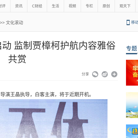
时评
资讯
C财经
生活
视频
专栏
原创
观天下
>>
文化滚动
移
动 监制贾樟柯护航内容雅俗
专题
共赏
分享
人导演王晶执导，白客主演，将于近期开机。