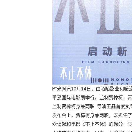
时光网讯10月14日，由陌陌影业和
平遥国际电影展举行，监制贾樟柯，
监制贾樟柯身兼两职 导演王晶首度执
发布会上，贾樟柯身兼两职，既担任
众谈起和电影《不止不休》的缘分：“