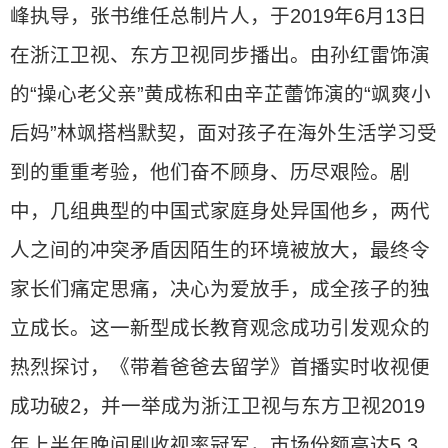
峰执导，张书维任总制片人，于2019年6月13日
在浙江卫视、东方卫视同步播出。由孙红雷饰演
的“操心老父亲”黄成栋和由辛芷蕾饰演的“飒爽小
后妈”林飒搭档默契，面对孩子在海外生活学习受
到的重重考验，他们奋不顾身、历尽艰险。剧
中，几组典型的中国式家庭身处异国他乡，两代
人之间的冲突矛盾因陌生的环境被放大，最终令
家长们痛定思痛，决心为爱放手，成全孩子的独
立成长。这一新型成长教育观念成功引发观众的
热烈探讨，《带着爸爸去留学》首播实时收视便
成功破2，并一举成为浙江卫视与东方卫视2019
年上半年晚间剧收视率冠军，市场份额高达5.3