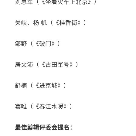
刘思军（《坐着火车上北京》）
关峡、杨 帆（《桂香街》）
邹野（《破门》）
居文沛（《古田军号》）
舒楠（《进京城》）
窦唯（《春江水暖》）
最佳剪辑评
委会提名：