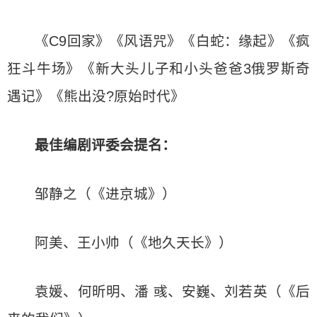
《C9回家》《风语咒》《白蛇：缘起》《疯
狂斗牛场》《新大头儿子和小头爸爸3俄罗斯奇
遇记》《熊出没?原始时代》
最佳编剧
评委会提名：
邹静之（《进京城》）
阿美、王小帅（《地久天长》）
袁媛、何昕明、潘 彧、安巍、刘若英（《后