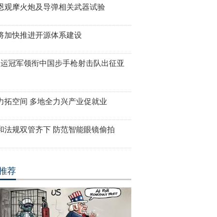
恩观摩火炮及导弹相关武器试验
将加快推进开源体系建设
奥运冠军领衔中国步手枪射击队出征亚
力拓空间 多地全力兴产业促就业
和法规双管齐下 防范智能眼镜偷拍
推荐