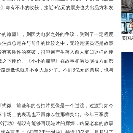
》却有不小的收获，接近9亿元的票房也为出品方和发
小的愿望》，则因为电影之外的争议，受到了一定程度
美国
关注点总是在与前作的比较之中，无论是演员还是故事
没有实质性的突破，很容易产生落入前人窠臼这样的评
镜之下评价。《小小的愿望》在故事和演员演技方面都
路走低也就并不令人意外了。不到3亿元的票房，也与
渐式微，前些年的合拍片更像是一个过渡，过渡到如今
影市场上的表现也不再像以往那样突出。今年三季度，
影行动》都没有能够再现港片的辉煌，略显老套的故事
然在票房上《扫毒2天地对决》接近13亿元，且超过了