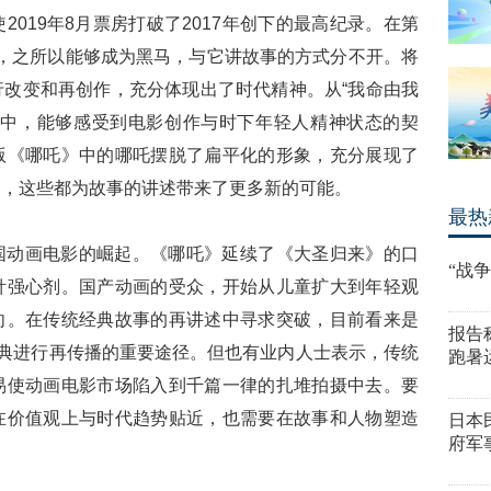
019年8月票房打破了2017年创下的最高纪录。在第
吒》，之所以能够成为黑马，与它讲故事的方式分不开。将
改变和再创作，充分体现出了时代精神。从“我命由我
词中，能够感受到电影创作与时下年轻人精神状态的契
版《哪吒》中的哪吒摆脱了扁平化的形象，充分展现了
点，这些都为故事的讲述带来了更多新的可能。
最热
国动画电影的崛起。《哪吒》延续了《大圣归来》的口
“战
针强心剂。国产动画的受众，开始从儿童扩大到年轻观
向。在传统经典故事的再讲述中寻求突破，目前看来是
报告
经典进行再传播的重要途径。但也有业内人士表示，传统
跑暑
易使动画电影市场陷入到千篇一律的扎堆拍摄中去。要
在价值观上与时代趋势贴近，也需要在故事和人物塑造
日本
府军