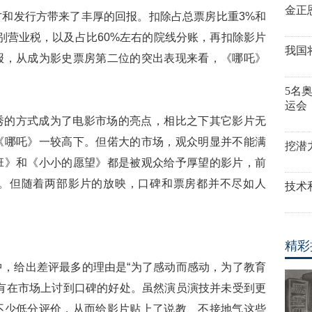
金正
和发行方带来了丰厚的回报。扣除占总票房比重3%和
别营业税，以及占比60%左右的院线分账，再扣除影片
我国
报，从成为影史票房第二位的突出表现来看，《哪吒》
5名
运会
秀的方式成为了电影市场的亮点，相比之下其它影片无
《哪吒》一较高下。但偌大的市场，观众明显并不能满
挖潜
班》和《小小的愿望》都是被观众给予厚望的影片，前
。但随着两部影片的放映，口碑和票房都并不尽如人
技术
精彩
，给出差评最多的理由是“为了感动而感动，为了教育
有在市场上讨到口碑的好处。虽然演员演技并未受到更
不少低分评价，从而给影片贴上了说教、不接地气这些