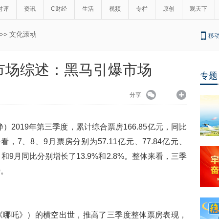
时评
资讯
C财经
生活
视频
专栏
原创
观天下
>>
文化滚动
移
市场综述：黑马引爆市场
专题
分享
）2019年第三季度，累计综合票房166.85亿元，同比
，7、8、9月票房分别为57.11亿元、77.84亿元、
月和9月同比分别增长了13.9%和2.8%。整体来看，三季
势。
《哪吒》）的横空出世，推高了三季度整体票房表现，