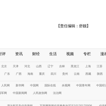
【责任编辑：舒靓】
时评
资讯
财经
生活
视频
专栏
漫
北京
天津
河北
山西
辽宁
吉林
黑龙江
上海
江苏
广东
广西
海南
重庆
四川
贵州
云南
西藏
陕西
人民网
新华网
中国网
国际在线
央视网
中国青年网
中国经
国军网
中国新闻网
人民政协网
法治网
违法和不良信息举报
互联网新闻信息服务许可证10120170006
信息