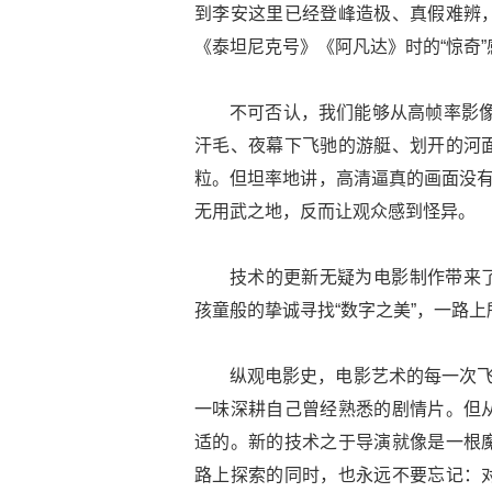
到李安这里已经登峰造极、真假难辨
《泰坦尼克号》《阿凡达》时的“惊奇”
不可否认，我们能够从高帧率影像
汗毛、夜幕下飞驰的游艇、划开的河
粒。但坦率地讲，高清逼真的画面没有
无用武之地，反而让观众感到怪异。
技术的更新无疑为电影制作带来
孩童般的挚诚寻找“数字之美”，一路
纵观电影史，电影艺术的每一次飞
一味深耕自己曾经熟悉的剧情片。但
适的。新的技术之于导演就像是一根
路上探索的同时，也永远不要忘记：