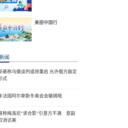
美丽中国行
新闻
斯基称乌俄谈判或将重启 允许俄方敲定
形式
30年法国阿尔卑斯冬奥会会徽揭晓
普称梅洛尼“求合影”引意方不满 意副
取消访美