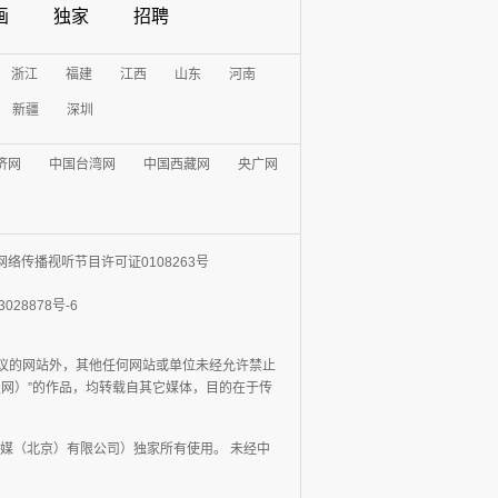
画
独家
招聘
浙江
福建
江西
山东
河南
新疆
深圳
济网
中国台湾网
中国西藏网
央广网
网络传播视听节目许可证0108263号
3028878号-6
协议的网站外，其他任何网站或单位未经允许禁止
日报网）”的作品，均转载自其它媒体，目的在于传
媒（北京）有限公司）独家所有使用。 未经中