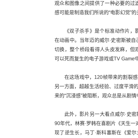
观众和图像之间提供了一种必要的过
感可能是制造我们所说的“电影幻觉”的
《双子杀手》是个标准动作片，
在动画中。当年迈的威尔·史密斯被自
切换，整个桥段看得人头皮发麻，但
可以死而复生的电子游戏或TV Gam
在这场戏中，120帧带来的割裂
另一方面，超越生活经验、过度平滑的
来的“沉浸感”被阻断，观众总是从剧情
此外，影片另一大看点威尔·史密
90年代，林赛·罗韩在喜剧片《天生
现了逆生长，马丁·斯科塞斯在《爱尔