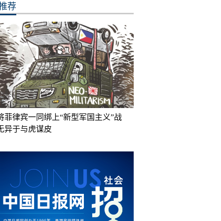
推荐
将菲律宾一同绑上“新型军国主义”战
无异于与虎谋皮