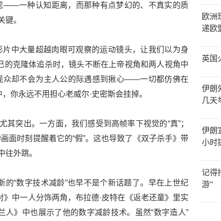
滤——一种认知距离，而那种有点梦幻的、不真实的质
欧洲
关键。
递欧
影片中大量超越肉眼可观察的运动镜头，让我们以为身
英国
己的克隆体追杀时，镜头不断在上帝视角和两人视角中
观众却不会为主人公的际遇感到揪心——一切都仿佛在
伊朗
e中，你永远不用担心老威尔·史密斯会挂掉。
几天
感尤其突出。一方面，我们感受到高帧率下视觉的“真”；
伊朗
画面时刻提醒着它的“假”。这也导致了《双子杀手》带
小时
中往外跳。
记得
斯的“数字技术减龄”也早不是个新话题了。早在上世纪
游”
一对》中一人分饰两角，布拉德·皮特在《返老还童》里实
兰人》中也展示了他的数字减龄技术。虽然“数字造人”