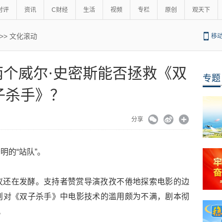
时评
资讯
C财经
生活
视频
专栏
原创
观天下
>>
文化滚动
移
+两个威尔·史密斯能否拯救《双
专题
子杀手》？
分享
明的“站队”。
议还在发酵。支持者赞赏导演孜孜不倦地探索电影的边
则对《双子杀手》中电影技术的滥用颇为不满，剧本彻
。