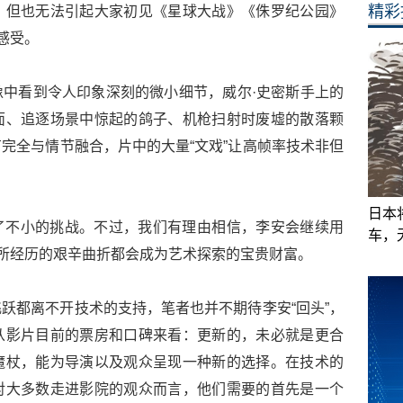
精彩
，但也无法引起大家初见《星球大战》《侏罗纪公园》
感受。
中看到令人印象深刻的微小细节，威尔·史密斯手上的
面、追逐场景中惊起的鸽子、机枪扫射时废墟的散落颗
完全与情节融合，片中的大量“文戏”让高帧率技术非但
日本
了不小的挑战。不过，我们有理由相信，李安会继续用
车，
上所经历的艰辛曲折都会成为艺术探索的宝贵财富。
跃都离不开技术的支持，笔者也并不期待李安“回头”，
从影片目前的票房和口碑来看：更新的，未必就是更合
魔杖，能为导演以及观众呈现一种新的选择。在技术的
对大多数走进影院的观众而言，他们需要的首先是一个