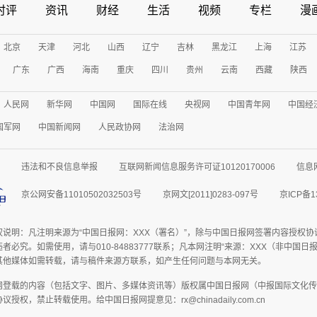
时评
资讯
财经
生活
视频
专栏
漫
北京
天津
河北
山西
辽宁
吉林
黑龙江
上海
江苏
广东
广西
海南
重庆
四川
贵州
云南
西藏
陕西
人民网
新华网
中国网
国际在线
央视网
中国青年网
中国经
国军网
中国新闻网
人民政协网
法治网
违法和不良信息举报
互联网新闻信息服务许可证10120170006
信息
京公网安备11010502032503号
京网文[2011]0283-097号
京ICP备1
权说明：凡注明来源为“中国日报网：XXX（署名）”，除与中国日报网签署内容授权
者必究。如需使用，请与010-84883777联系；凡本网注明“来源：XXX（非中国
其他媒体如需转载，请与稿件来源方联系，如产生任何问题与本网无关。
网登载的内容（包括文字、图片、多媒体资讯等）版权属中国日报网（中报国际文化传
授权，禁止转载使用。给中国日报网提意见：rx@chinadaily.com.cn