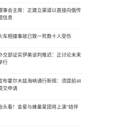
理事会主席：正建立渠道以直接向俄传
盟信息
火车相撞事故已致一死数十人受伤
外交部证实伊美谈判推迟：正讨论未来
举行
宣布霍尔木兹海峡通行新规：须提前48
提交申请
抬头看！金星与蜂巢星团将上演“结伴