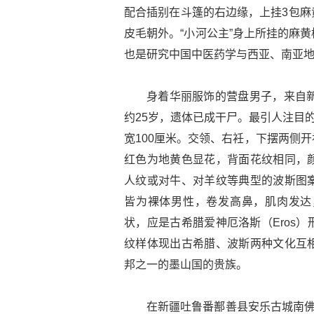
配合插别在斗篷的右边缘，上挂3包麻
皮毛朝外。“小河公主”身上所挂的麻
也是研究中国中医药学与西亚、南亚
身着华丽服饰的营盘男子，来自新
约25岁，遗体已成干尸。最引人注目
宽100厘米。交领、右衽，下摆两侧
红色为地黄色显花，背面花纹相同，
人纹或对牛、对羊纹等典型的波斯图
皆为裸体男性，卷发高鼻，肌肉发达
状，应是古希腊爱神厄洛斯（Eros
纹样体现出古希腊、波斯两种文化互
邦之一的墨山国的贵族。
在新疆吐鲁番鄯善县安乐古城南佛