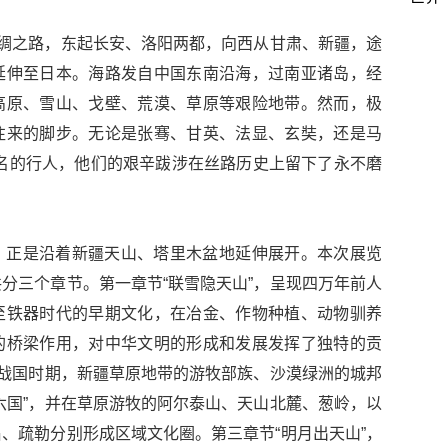
丝绸之路，东起长安、洛阳两都，向西从甘肃、新疆，途
延伸至日本。海路发自中国东南沿海，过南亚诸岛，经
高原、雪山、戈壁、荒漠、草原等艰险地带。然而，极
往来的脚步。无论是张骞、甘英、法显、玄奘，还是马
名的行人，他们的艰辛跋涉在丝路历史上留下了永不磨
，正是沿着新疆天山、塔里木盆地延伸展开。本次展览
分三个章节。第一章节“联雪隐天山”，呈现四万年前人
至铁器时代的早期文化，在冶金、作物种植、动物驯养
的桥梁作用，对中华文明的形成和发展发挥了独特的贡
秋战国时期，新疆草原地带的游牧部族、沙漠绿洲的城邦
六国”，并在草原游牧的阿尔泰山、天山北麓、葱岭，以
、疏勒分别形成区域文化圈。第三章节“明月出天山”，