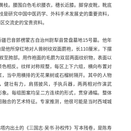
黄枝。腰围白色毛织腰衣，穗长近膝。脚穿皮靴，靴底
黄枝是研究中国中医药学、外科手术发展史的重要资料，
地区交流史的宝贵资料。
疆巴音郭楞蒙古自治州尉犁县营盘墓地15号墓。他年
的是他所穿红地对人兽树纹双面罽袍，长110厘米，下摆
开衩至胯部。用作袍面的毛罽为双层两面纹织物，表面以
颜色相反。纹样对称规整，每区上下六组，横向布置对
案，当中用横排的无花果树或石榴树隔开。其中的人物
，健壮有力，肩搭披风，手执兵器，两两相对作演武
）形象。每组图案均呈二方连续的形式，贯穿通幅。整体
相融合的艺术特征。专家推测，他很可能是当时西域城
塔内出土的《三国志·吴书·孙权传》写本残卷，是陈寿