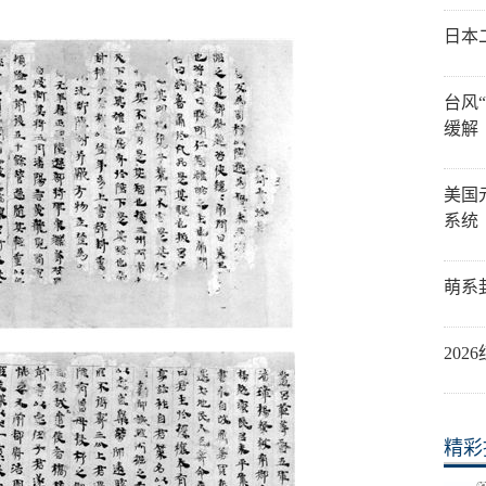
日本
台风
缓解
美国
系统
萌系
20
精彩