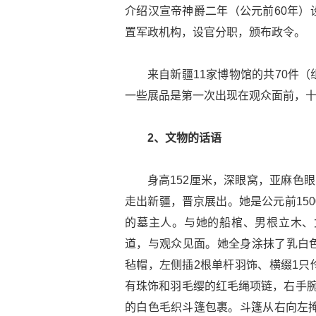
介绍汉宣帝神爵二年（公元前60年）
置军政机构，设官分职，颁布政令。
来自新疆11家博物馆的共70件
一些展品是第一次出现在观众面前，
2、文物的话语
身高152厘米，深眼窝，亚麻色
走出新疆，晋京展出。她是公元前15
的墓主人。与她的船棺、男根立木、
道，与观众见面。她全身涂抹了乳白
毡帽，左侧插2根单杆羽饰、横缀1只
有珠饰和羽毛缨的红毛绳项链，右手腕
的白色毛织斗篷包裹。斗篷从右向左掩