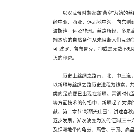
以汉武帝时期张骞“凿空”为始的
经中亚、西亚，远届地中海，向东则
波斯湾，远及非洲。丝路所经，多是
端恶劣的自然条件从未阻断人们互通
可·波罗、鲁布鲁克，抑或是无数不知
灭的印迹。
历史上丝绸之路南、北、中三道
以新疆与丝绸之路历史进程为线索，共
类的足迹便已出现在新疆。青铜时代
等方面技术的传播中，新疆起了关键
献。第二章节“影丽天山雪”，讲述春
逐步发展，渐次演变为汉代“西域三十
及绿洲地带的龟兹、焉耆、于阗、高昌