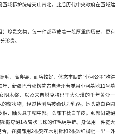
设西域都护统辖天山南北，此后历代中央政府在西域建
（组）珍贵文物，每一件都承载着一段厚重的历史，更有
十分珍贵。
眼睫毛，高鼻梁，面容姣好，体态丰腴的“小河公主”难得
00年，新疆巴音郭楞蒙古自治州若羌县小河墓地11号墓
女阴木桨，以及来自塔克拉玛干大沙漠的千年黄沙一
色的浆状物，经过检测后被确认为乳酪。她头戴白色圆
伶鼬，鼬头悬于帽中部。头部下枕白羊皮。颈部佩戴缀
系戴穿缀1枚管状玉珠的红毛绳手链。身体用一件宽大
合，在胸部用2根刻花木别针和2根短红柳棍一里一外