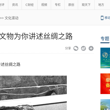
时评
资讯
C财经
视频
专栏
原创
观天下
地方
>>
文化滚动
移
级文物为你讲述丝绸之路
专题
分享
讲述丝绸之路