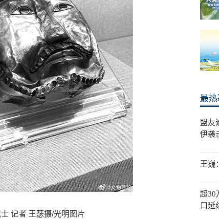
最热
盟友
伊袭
王巍
超3
口延
士 记者 王瑟摄/光明图片