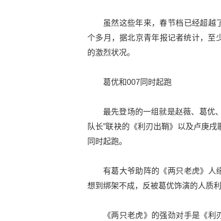
虽然这些年来，春节档已经超越
个多月，据北京青年报记者统计，至少
的激烈状况。
葛优和007同时起跑
最先登场的一组就是赵薇、葛优、
队长”联袂的《利刃出鞘》以及卢庚戌歌
同时起跑。
有葛大爷助阵的《两只老虎》人
想到绑架不成，反被葛优饰演的人质
《两只老虎》的强劲对手是《利