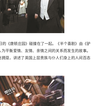
13日的《唐顿庄园》碰撞在了一起。《半个喜剧》由《驴
人为平衡爱情、友情、亲情之间的关系而发生的故事。
迷拥趸，讲述了英国上层贵族与仆人们身上的人间百态