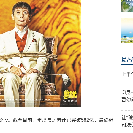
最热
上半
印尼
暂勿
让“
官阶段。截至目前，年度票房累计已突破582亿，最终赶
司法
。