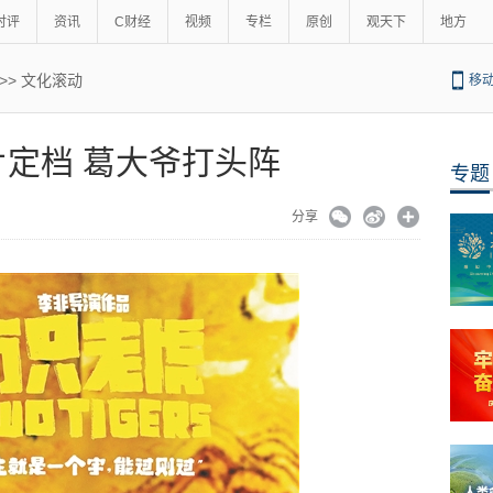
时评
资讯
C财经
视频
专栏
原创
观天下
地方
>>
文化滚动
移
片定档 葛大爷打头阵
专题
分享