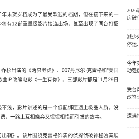
20
了年末贺岁档成为了最受欢迎的档期，但在接下来的一
房破
将有12部重量级影片接连出场，甚至出现了同台打擂
减少
停运
今年
乔杉出演的《两只老虎》、007丹尼尔·克雷格和“美国
动强
曲IP改编电影《一生有你》。三部影片都是11月29日
受台
改签
缘不浅，影片讲述的是一个低配绑匪遇上极品人质，没
遭遇
利诱，一路上互相嫌弃又惺惺相惜而引发的故事。
刃出鞘》。该片围绕克雷格饰演的侦探侦破神秘凶案展