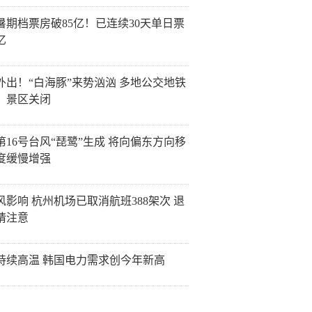
26暑期档票房破85亿！已连续30天单日票
亿
外出！“白海豚”来势汹汹 多地公交地铁
、景区关闭
第16号台风“琵鹭”生成 将向偏东方向移
度缓慢增强
风影响 杭州机场已取消航班388架次 退
请注意
持续高温 韩国电力需求创今年新高