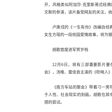
开，风格类似阿加莎·克里斯蒂式经典探案
文斯的参演，该片备受网友的关注，
卢庚戌的《一生有你》改编自经
女生方瑶的一段校园爱情故事，将为
胡歌首度进军贺岁档
12月6日，将有三部重要影片
会》，汤唯、雷佳音主演的《吹哨人》
《南方车站的聚会》带着刁一男
于人性、社会现实的刻画。胡歌在其
感的尝试。