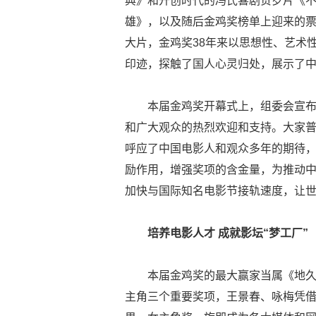
典》和开创时代的冯氏喜剧贺岁片《
雄》，以及随后金鸡奖榜单上迎来的
大片，金鸡奖38年来以思想性、艺术
印迹，探触了国人心灵归处，展示了
本届金鸡奖开幕式上，组委会宣
和广大观众的热烈欢迎和支持。大家
呼应了中国电影人和观众多年的期待
励作用，增强奖项的含金量，为推动
加快与国际知名电影节接轨速度，让
培养电影人才 成就
影坛
“梦工厂”
本届金鸡奖的最大赢家当属《地
主角三个重要奖项，王景春、咏梅凭