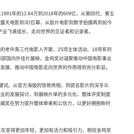
81年的12.64万到2018年的609亿，从第四代、第五
露天电影到3D巨幕，从胶片电影到数字拍摄再到如今
产业飞速成长、走向世界的见证者和记录者。
的老中青三代电影人齐聚，25项主体活动、18项系列
80部国内外佳片展映，金鸡奖对凝聚推动中国电影事业
流发展、推动中国电影走向世界的作用得到充分彰显。
关键词。从官方海报的惊艳亮相，到提名影片的深孚众
产业的发展探讨，到展映片单的多元化、整体评奖制度
权威奖在努力提升整体审美和公信力，以更好拥抱新时
正在变得更加年轻，更加有活力和吸引力，相信金鸡奖