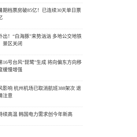
26暑期档票房破85亿！已连续30天单日票
亿
外出！“白海豚”来势汹汹 多地公交地铁
、景区关闭
第16号台风“琵鹭”生成 将向偏东方向移
度缓慢增强
风影响 杭州机场已取消航班388架次 退
请注意
持续高温 韩国电力需求创今年新高