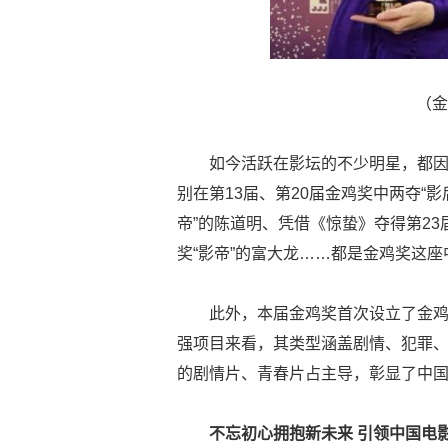
（金鸡
如今活跃在影坛的不少明星，都
别在第13届、第20届金鸡奖中两夺“影
帝”的陈道明、凭借《惊蛰》夺得第23
奖“影帝”的富大龙……都是金鸡奖这座
此外，本届金鸡奖首次设立了金鸡
强项目来看，其类型涵盖剧情、犯罪
的剧情片、青春片占主导，彰显了中国电
不忘初心
拥抱
新未来
引领中国
电