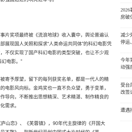
20
房破
故事片奖项最终被《流浪地球》收入囊中，舆论普遍认
减少
停运
部展现国人关照和探求“人类命运共同体”的科幻电影凭
收，不仅实现了国产科幻电影的类型突破，也让不少观
今年
幻电影。”
动强
直被寄予厚望，留下的每列获奖名单，都是一代人的精
受台
业的电影风向标。金鸡奖也一直不负众望，勇于变革，
改签
创作导向，不断推出思想精深、艺术精湛、制作精良的
文化需求。
遭遇
《庐山恋》、《芙蓉镇》，90年代主旋律的《开国大