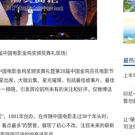
中国电影金鸡奖颁奖典礼现场）
最热
届中国电影金鸡奖颁奖典礼暨第28届中国金鸡百花电影节
上半
明星出席，大咖云集、星光璀璨，包括最佳故事片、最佳
一一揭晓，引发舆论前所未有的关注和好评，仅微博话
印尼
暂勿
”，1981年创办，在伴随中国电影走过38个年头时，
让“
、看点最多”的赞誉，展现了初心不改、注目未来的崭新
司法
电影强国迈进的响亮进军号。