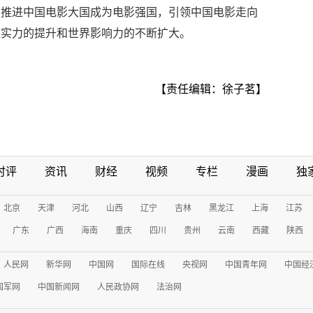
，推进中国电影大国成为电影强国，引领中国电影走向
软实力的提升和世界影响力的不断扩大。
【责任编辑：徐子茗】
时评
资讯
财经
视频
专栏
漫画
独
北京
天津
河北
山西
辽宁
吉林
黑龙江
上海
江苏
广东
广西
海南
重庆
四川
贵州
云南
西藏
陕西
人民网
新华网
中国网
国际在线
央视网
中国青年网
中国经
国军网
中国新闻网
人民政协网
法治网