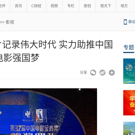
时评
资讯
C财经
视频
专栏
原创
观天下
地方
>>
影视
移
片记录伟大时代 实力助推中国
专题
电影强国梦
分享