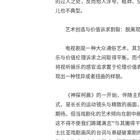
的过人之处，反而给人浮夸、粗莽、
儿也不典型。
艺术创造与价值诉求割裂：脱离
电视剧是一种大众通俗艺术，其
乐与价值伦理诉求之间取得平衡。而
将视听娱乐的感官追求置于伦理价值
现出一种怪异或者扭曲的样貌。
《神探柯晨》的一开始，伴随主角
式，是长长的运动镜头与精致的画面
期待。但当戏剧化的艺术倾向在剧中继
这不得不使我们踌躇满志”“与其撇得
士比亚戏剧画风的台词与悬疑破案剧