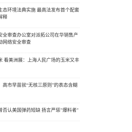
生态环境法典实施 最高法发布首个配套
解释
安全审查办公室对派拓公司在华销售产
动网络安全审查
米 看美洲展：上海人民广场的玉米又丰
：高市早苗就“无核三原则”的表态含糊
普否认美国弹药短缺 扬言严惩"爆料者"