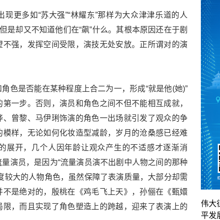
现更多如“苏大强”“林耀东”那样为大众津津乐道的人
，但是却又不知道他们在“飙”什么。其根本原因还在于剧
望不强，发挥空间受限，演技无处安放。正所谓对的演
角色是否能在某种程度上合二为一，形成“就是他(她)”
的第一步。否则，演员和角色之间不但不能相互成就，
烨、曾黎、马伊琍饰演的角色一出场就引发了观众的争
的模样，无论如何化妆造型减龄，岁月的沧桑感已经难
的展开，几个人因年龄让观众产生的不适感才逐渐消
量演员，是因为“流量演员演不出剧中人物之间的那种
度较大的人物角色，虽然保障了表演质量，大部分却需
并不是绝对的，殷桃在《鸡毛飞上天》，孙俪在《甄嬛
伟大
局限，而且实现了角色塑造上的跨越，迎来了表演上的
平发