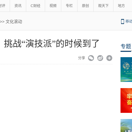
时评
资讯
C财经
视频
专栏
原创
观天下
地方
>>
文化滚动
移
挑战“演技派”的时候到了
专题
分享