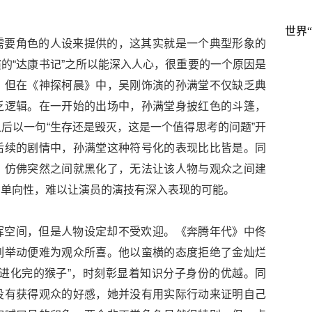
世界
需要角色的人设来提供的，这其实就是一个典型形象的
的“达康书记”之所以能深入人心，很重要的一个原因是
。但在《神探柯晨》中，吴刚饰演的孙满堂不仅缺乏典
乏逻辑。在一开始的出场中，孙满堂身披红色的斗篷，
后以一句“生存还是毁灭，这是一个值得思考的问题”开
后续的剧情中，孙满堂这种符号化的表现比比皆是。同
，仿佛突然之间就黑化了，无法让该人物与观众之间建
种单向性，难以让演员的演技有深入表现的可能。
挥空间，但是人物设定却不受欢迎。《奔腾年代》中佟
列举动便难为观众所喜。他以蛮横的态度拒绝了金灿烂
进化完的猴子”，时刻彰显着知识分子身份的优越。同
没有获得观众的好感，她并没有用实际行动来证明自己