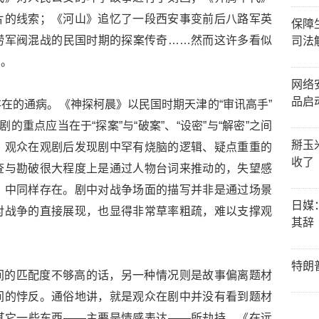
片的线索；《河山》追忆了一段西安事变前后八路军英
保障
捞军阀混战的民国时期的探案传奇……然而这许多看似
司法
意。
网络
品启
在的通病。《神探柯晨》以民国时期天津的“审讯高手”
的重点应当在于“探案”与“破案”、“设密”与“解密”之间
掰玉
。观众在观剧后发现剧中罕有烧脑的逻辑、疑点重重的
收了
查与勘破很大程度上是通过人物台词来推动的，失望感
》中同样存在。剧中对战争场面的描写并非是通过场景
日媒
对战争的直接展现，也显得非常草率粗疏，难以支撑观
其辞
特朗
间的匹配度不够高的话，另一种情况则是故事偏离题材
间的悖反。通俗地讲，就是观众在剧中并没有看到题材
其它一些东西——主要是情感表达——所劫持。《在远