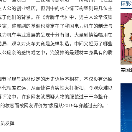
精彩
主人公的创业经历，但剧中的核心情节构架则是几位主
成了他们的背景。在《奔腾年代》中，男主人公常汉卿
专家，整部剧的基调也奠定在了我国电力机车的制造与
电力机车事业发展的呈现十分有限，大量剧情篇幅用在
结局，观众对火车究竟是怎样制造，中间又经历了哪些
人公庞杂的感情戏之中，淹没掉的是题材本身具有的质
美国
细节呈现与题材设定的历史语境不相符，不仅没有还原
年代相差过远，从而使得真实性大打折扣，令观众难以
幕评论中，许多网友就质疑人物的服装过于干净整齐，
妆容而被网友评价为“像是从2019年穿越过去的。”
演员发挥