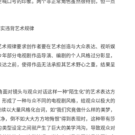
空喊口号的印象。两个非正常角色虽然很特别，但一点
现实违背艺术规律
艺术规律要求创作者要在艺术创造与大众表达、视听娱
今年部分电视剧作品导演、编剧的个人风格过分彰显，
表达之前，使得作品无法承担其艺术野心之重，结果呈
面对镜头与观众对话这样一种“陌生化”的艺术表达方
，形成了一种与众不同的电视剧风格，给观众以极大的
续以大量风格化台词，如“我们究竟做什么样的美梦，
干净，倒不如大大方方地悔恨”得到表现时，这种带有莎
的类型设定之间就产生了巨大的美学鸿沟，导致观众对