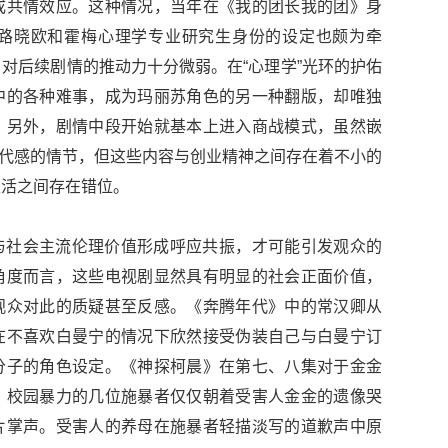
成共情效应。这种情况，当年在《我的团长我的团》身
路晓欧和霍梅心理学专业研究生身份的设定也颇为牵
对后续剧情的推动力十分微弱。在“心理学”光环的护佑
中的各种难事，成为玛丽苏角色的另一种翻版，却唯独
。另外，剧情中段开始就基本上进入商战模式，虽然嵌
时代感的情节，但这些内容与创业精神之间存在着不小的
生活之间存在错位。
与社会主流伦理价值形成呼应共振，才可能引发观众的
角度而言，这些电视剧显然具有明显的社会正面价值，
观众对此的质疑甚至反感。《奔腾年代》中的常汉卿从
在不喜欢白曼宁的情况下欣然接受伪装自己与白曼宁订
分子的角色设定。《神探柯晨》在第七、八集对于金金
。校园暴力的几位施暴者仅仅朝着受害人金金的遗像哭
片掌声。受害人的养母在施暴者轻描淡写的道歉声中原