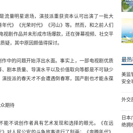
化是流量明星退场，演技派重获资本认可出演了一批大
腾年代》《光荣时代》《河山》等。然而，和之前人们
的电视剧作品并未形成市场爆款，还在弹幕视频、社交平
的质疑，其中原因颇值得探讨。
最热
创作中的问题开始浮出水面。事实上，一部电视剧优质
择、剧本质量、导演水平以及价值取向等都是不可缺少
美监
，演技派的春天才不会遭遇倒春寒，国产剧也才能永葆
安全
外交
观众期待
日本
不能不说创作者具有艺术发现和选择的眼光。《在远
绝拥
代》对人民公安的斗争故事进行了刻画；《奔腾年代》