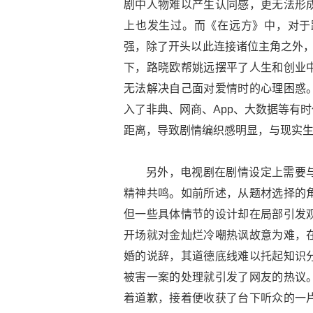
剧中人物难以产生认同感，更无法形
上也发生过。而《在远方》中，对于
强，除了开头以此连接诸位主角之外，
下，路晓欧帮姚远摆平了人生和创业
无法解决自己面对爱情时的心理困惑
入了非典、网商、App、大数据等有
距离，导致剧情编织感明显，与现实
另外，电视剧在剧情设定上需要
精神共鸣。如前所述，从题材选择的
但一些具体情节的设计却在局部引发
开场就对金灿烂冷嘲热讽故意为难，
婚的说辞，其道德底线难以托起知识
被害一案的处理就引发了网友的热议
着道歉，接着便收获了台下听众的一