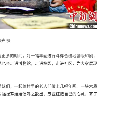
卉 摄
至更多的时间，对一幅年画进行斗榫合缝地套版印刷，
她也会走进博物馆，走进校园，走进社区，为大家展现
姐妹们，一起给村里的老人们做上几幅年画。一块木质
的福禄寿娃娃便呼之欲出，章亚红把自己的心意，寄于