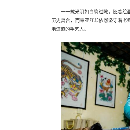
十一载光阴如白驹过隙，随着绘
历史舞台，而章亚红却依然坚守着老
地道道的手艺人。