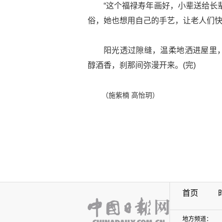
“这个福禄寿年画好，小辈送给长
俗，她也想用自己的手艺，让老人们
阳光透过隙缝，温柔地洒进屋里
醇酒香，刹那间弥漫开来。(完)
（施紫楠 高怡玥）
首页
地方频道：