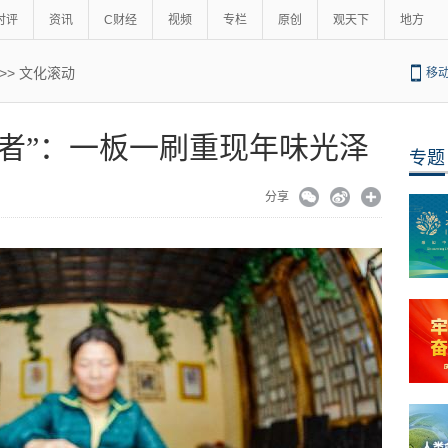
时评
资讯
C财经
视频
专栏
原创
观天下
地方
>>
文化滚动
移
者”：一板一刷重现年味光泽
专题
分享