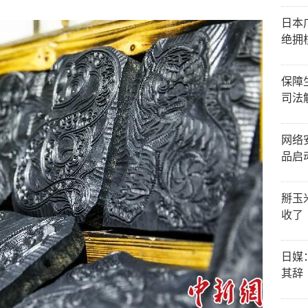
日本
绝拥
保障
司法
网络
品启
掰玉
收了
日媒
其辞