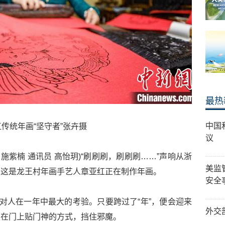
最热
中国
传统年画“坚守者”张卉摄
议
 施紫楠 通讯员 高怡玥)“刷刷刷，刷刷刷……”声响从浙
美监
。这是龙王村年画手艺人章亚红正在制作年画。
安全
是对人在一年中最大的考验。只要跨过了“年”，便会迎来
外交
以在门上贴门神的方式，挡住邪魔。