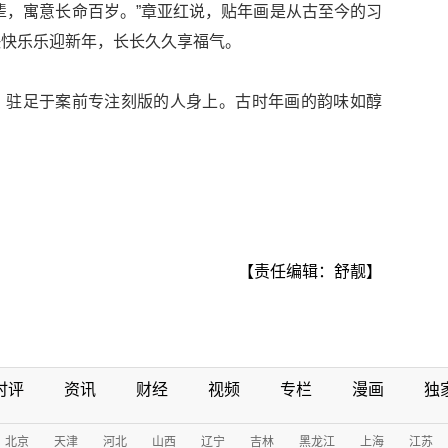
辈，寓意长命百岁。”章亚红说，贴年画是从古至今的习
快快乐乐迎新年，长长久久享福气。
，驻足于案前专注刻版的人身上。古时年画的韵味如醇
【责任编辑：舒靓】
时评
资讯
财经
视频
专栏
漫画
独
北京
天津
河北
山西
辽宁
吉林
黑龙江
上海
江苏