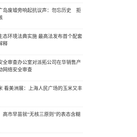
广岛废墟旁响起抗议声：勿忘历史 拒
核
生态环境法典实施 最高法发布首个配套
解释
安全审查办公室对派拓公司在华销售产
动网络安全审查
米 看美洲展：上海人民广场的玉米又丰
：高市早苗就“无核三原则”的表态含糊