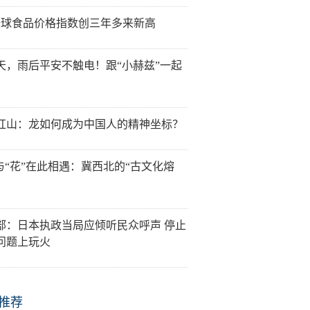
全球食品价格指数创三年多来新高
天，雨后平安不触电！跟“小赫兹”一起
红山：龙如何成为中国人的精神坐标？
”与“花”在此相遇：冀西北的“古文化熔
部：日本执政当局应倾听民众呼声 停止
问题上玩火
推荐