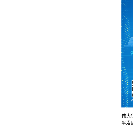
伟大
平发