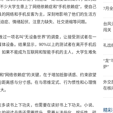
。不少大学生患上了网络依赖症和“手机依赖症”，使自己
7月
具的网络和手机反客为主，深刻地影响了他们的生活方
强迫症、情绪起伏、注意力缺失、社交退缩等问题。
台风
闯关
生做过一项名叫“无设备世界”的调查，让接受测试者在一
体设备。结果显示，90%以上的测试者在离开手机后
礼出
。如果不能成为互联网和智能手机的主人，大学生难免
“龙
炉”
”和“网络依赖症”的关键，在于增加抵御诱惑、约束欲望
外交
的距离感与分寸感。在与思维定式、行为惯性和心理惰
在核
强大。
在多读书上下功夫，也需要在读好书上下功夫。小说、
精彩
生的阅读品质还需要提升，需要从浅俗化、娱乐性、碎