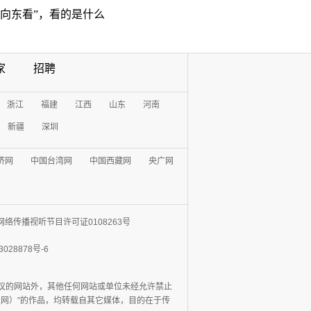
“向东看”，看的是什么
家
招聘
浙江
福建
江西
山东
河南
新疆
深圳
济网
中国台湾网
中国西藏网
央广网
网络传播视听节目许可证0108263号
3028878号-6
协议的网站外，其他任何网站或单位未经允许禁止
日报网）”的作品，均转载自其它媒体，目的在于传