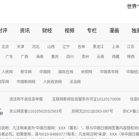
世界
时评
资讯
财经
视频
专栏
漫画
独
北京
天津
河北
山西
辽宁
吉林
黑龙江
上海
江苏
广东
广西
海南
重庆
四川
贵州
云南
西藏
陕西
人民网
新华网
中国网
国际在线
央视网
中国青年网
中国经
国军网
中国新闻网
人民政协网
法治网
违法和不良信息举报
互联网新闻信息服务许可证10120170006
信息
京公网安备11010502032503号
京网文[2011]0283-097号
京ICP备1
权说明：凡注明来源为“中国日报网：XXX（署名）”，除与中国日报网签署内容授权
者必究。如需使用，请与010-84883777联系；凡本网注明“来源：XXX（非中国