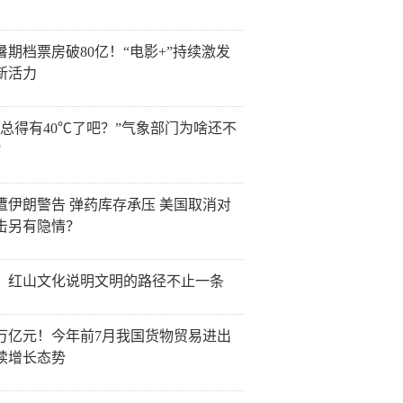
6暑期档票房破80亿！“电影+”持续激发
新活力
天总得有40℃了吧？”气象部门为啥还不
？
遭伊朗警告 弹药库存承压 美国取消对
击另有隐情？
：红山文化说明文明的路径不止一条
0万亿元！今年前7月我国货物贸易进出
续增长态势