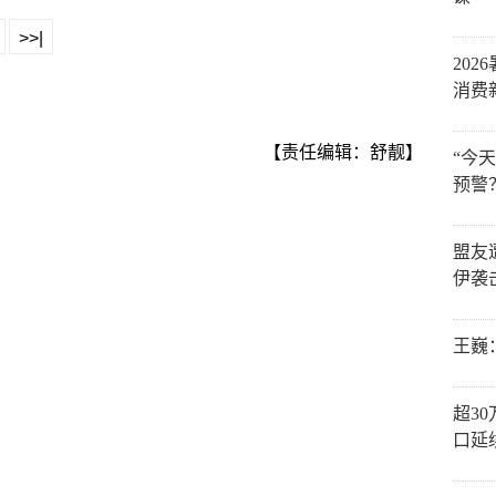
>>|
202
消费
【责任编辑：舒靓】
“今
预警
盟友
伊袭
王巍
超3
口延