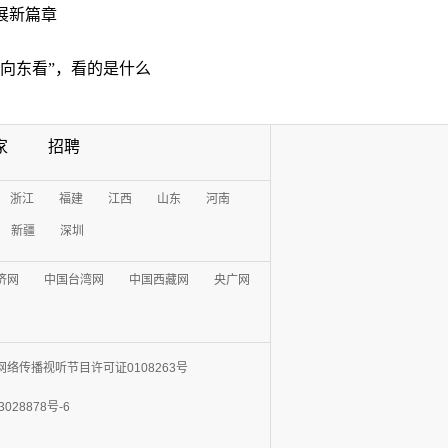
展新篇章
“向东看”，看的是什么
家
招聘
浙江
福建
江西
山东
河南
新疆
深圳
济网
中国台湾网
中国西藏网
央广网
网络传播视听节目许可证0108263号
3028878号-6