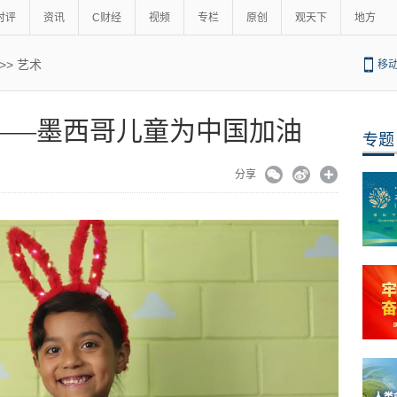
时评
资讯
C财经
视频
专栏
原创
观天下
地方
>>
艺术
移
——墨西哥儿童为中国加油
专题
分享