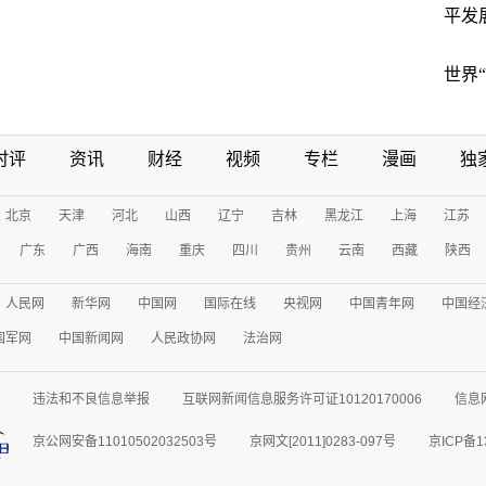
平发
世界
时评
资讯
财经
视频
专栏
漫画
独
北京
天津
河北
山西
辽宁
吉林
黑龙江
上海
江苏
广东
广西
海南
重庆
四川
贵州
云南
西藏
陕西
人民网
新华网
中国网
国际在线
央视网
中国青年网
中国经
国军网
中国新闻网
人民政协网
法治网
违法和不良信息举报
互联网新闻信息服务许可证10120170006
信息
京公网安备11010502032503号
京网文[2011]0283-097号
京ICP备1