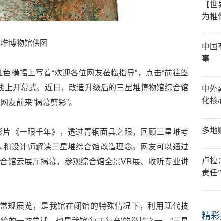
【世
为推
堆博物馆供图
中国
事
色横幅上写着“欢迎各位网友莅临指导”，点击“前往签
线上开幕式。近日，改造升级后的三星堆博物馆综合馆
中外
化核
网友前来“揭幕剪彩”。
多地
影片《一眼千年》，透过青铜面具之眼，回顾三星堆考
人和设计师解读三星堆综合馆改造理念。网友可以通过
卢拉
综合馆云展厅揭幕，参观综合馆全景VR展、收听专业讲
责任
上常规展览，是我馆在闭馆的特殊情况下，利用现代技
精彩
给的一次尝试，也是我馆‘复工复产’的举措之一。”三星