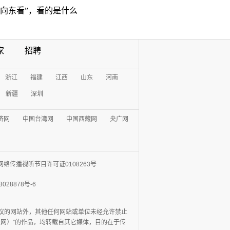
“向东看”，看的是什么
家
招聘
浙江
福建
江西
山东
河南
新疆
深圳
济网
中国台湾网
中国西藏网
央广网
网络传播视听节目许可证0108263号
3028878号-6
协议的网站外，其他任何网站或单位未经允许禁止
日报网）”的作品，均转载自其它媒体，目的在于传