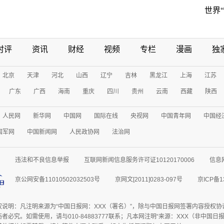
世界
时评
资讯
财经
视频
专栏
漫画
独
北京
天津
河北
山西
辽宁
吉林
黑龙江
上海
江苏
广东
广西
海南
重庆
四川
贵州
云南
西藏
陕西
人民网
新华网
中国网
国际在线
央视网
中国青年网
中国经
国军网
中国新闻网
人民政协网
法治网
违法和不良信息举报
互联网新闻信息服务许可证10120170006
信息
京公网安备11010502032503号
京网文[2011]0283-097号
京ICP备1
权说明：凡注明来源为“中国日报网：XXX（署名）”，除与中国日报网签署内容授权
者必究。如需使用，请与010-84883777联系；凡本网注明“来源：XXX（非中国