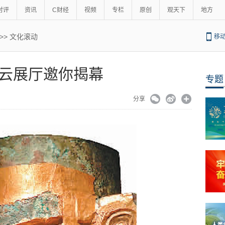
时评
资讯
C财经
视频
专栏
原创
观天下
地方
>>
文化滚动
移
云展厅邀你揭幕
专题
分享