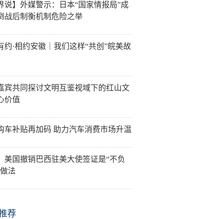
界说】外媒警示：日本“国家情报局”成
倒战后制衡机制危险之举
有约·相约安徽｜我们这样“共创”皖美故
嘉宾共同探讨文明互鉴视域下的红山文
心价值
购车补贴再加码 助力汽车消费市场升温
：美国撤销巴西驻美大使签证是“不负
”做法
推荐