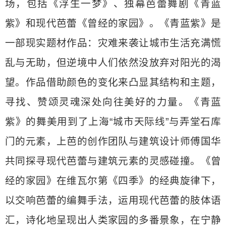
场，包括《浮生一梦》、独幕芭蕾舞剧《青蓝
紫》和现代芭蕾《曾经的家园》。《青蓝紫》是
一部现实题材作品：灾难来袭让城市生活充满慌
乱与无助，但逆境中人们依然没放弃对阳光的渴
望。作品借助颜色的变化来凸显其结构和主题，
寻找、赞颂灵魂深处向往美好的力量。《青蓝
紫》的舞美用到了上海“城市天际线”与弄堂石库
门的元素，上芭的创作团队与建筑设计师傅国华
共同探寻现代芭蕾与建筑元素的灵感碰撞。《曾
经的家园》在维瓦尔第《四季》的经典旋律下，
以交响芭蕾的编舞手法，运用现代芭蕾的肢体语
汇，诗化地呈现出人类家园的多番景象，在宁静