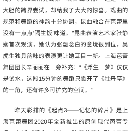
大胆的跨界尝试，却给我了大大的惊喜。戏曲的
规范和舞蹈的神韵十分协调，昆曲融合在芭蕾里
没有一点点‘隔生饭’味道。”昆曲表演艺术家张静
娴首次观演，她认为张颋念白的意境很到位，吴
虎生独具韵味的表演更让她耳目一新。上海芭蕾
舞团团长辛丽丽在一旁补充：“《浮生一梦》仅仅
是试水，这段15分钟的舞蹈只掀开了《牡丹亭》
的一角，还有许多可扩充的空间。”
昨天彩排的《起点3——记忆的碎片》是上
海芭蕾舞团2020年全新推出的原创现代芭蕾专