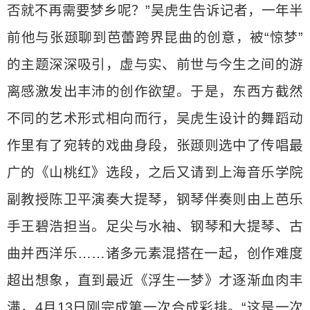
否就不再需要梦乡呢？”吴虎生告诉记者，一年半
前他与张颋聊到芭蕾跨界昆曲的创意，被“惊梦”
的主题深深吸引，虚与实、前世与今生之间的游
离感激发出丰沛的创作欲望。于是，东西方截然
不同的艺术形式相向而行，吴虎生设计的舞蹈动
作里有了宛转的戏曲身段，张颋则选中了传唱最
广的《山桃红》选段，之后又请到上海音乐学院
副教授陈卫平演奏大提琴，钢琴伴奏则由上芭乐
手王碧浩担当。足尖与水袖、钢琴和大提琴、古
曲并西洋乐……诸多元素混搭在一起，创作难度
超出想象，直到最近《浮生一梦》才逐渐血肉丰
满，4月13日刚完成第一次合成彩排。“这是一次