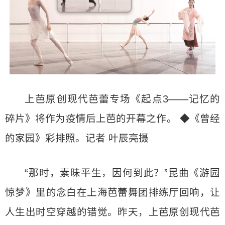
上芭原创现代芭蕾专场《起点3——记忆的
碎片》将作为疫情后上芭的开幕之作。 ◆《曾经
的家园》彩排照。记者 叶辰亮摄
“那时，素昧平生，因何到此？”昆曲《游园
惊梦》里的念白在上海芭蕾舞团排练厅回响，让
人生出时空穿越的错觉。昨天，上芭原创现代芭