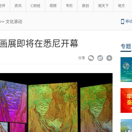
时评
资讯
C财经
视频
专栏
原创
观天下
地方
>>
文化滚动
移
画展即将在悉尼开幕
专题
分享