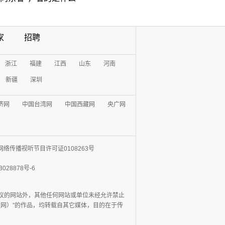
家
招聘
浙江
福建
江西
山东
河南
新疆
深圳
济网
中国台湾网
中国西藏网
央广网
网络传播视听节目许可证0108263号
3028878号-6
协议的网站外，其他任何网站或单位未经允许禁止
日报网）”的作品，均转载自其它媒体，目的在于传