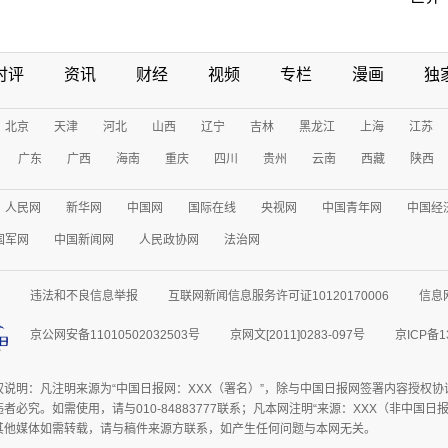
时评
资讯
财经
视频
专栏
漫画
独
北京
天津
河北
山西
辽宁
吉林
黑龙江
上海
江苏
广东
广西
海南
重庆
四川
贵州
云南
西藏
陕西
人民网
新华网
中国网
国际在线
央视网
中国青年网
中国经
国军网
中国新闻网
人民政协网
法治网
违法和不良信息举报
互联网新闻信息服务许可证10120170006
信息
京公网安备11010502032503号
京网文[2011]0283-097号
京ICP备1
权说明：凡注明来源为“中国日报网：XXX（署名）”，除与中国日报网签署内容授权
者必究。如需使用，请与010-84883777联系；凡本网注明“来源：XXX（非中国
其他媒体如需转载，请与稿件来源方联系，如产生任何问题与本网无关。