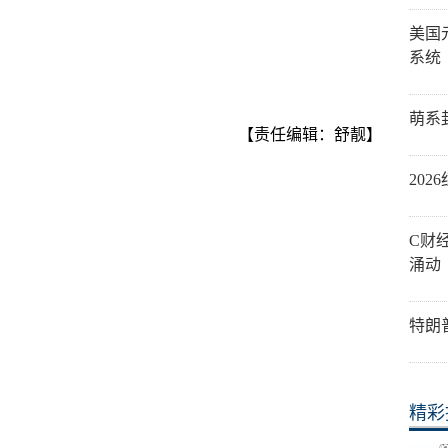
美国
系统
萌系
【责任编辑：舒靓】
20
C财
涌动
特朗
精彩