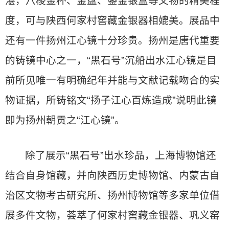
湛，八棱金杯、金盘、鎏金银盒等文物的精美程
度，可与陕西何家村窖藏金银器相媲美。展品中
还有一件扬州江心镜十分珍贵。扬州是唐代重要
的铸镜中心之一，“黑石号”沉船出水江心镜是目
前所见唯一有明确纪年并能与文献记载吻合的实
物证据，所铸铭文“扬子江心百炼造成”说明此镜
即为扬州朝贡之“江心镜”。
除了展示“黑石号”出水珍品，上海博物馆还
结合自身馆藏，并向陕西历史博物馆、内蒙古自
治区文物考古研究所、扬州博物馆等多家单位借
展多件文物，荟萃了何家村窖藏金银器、巩义窑