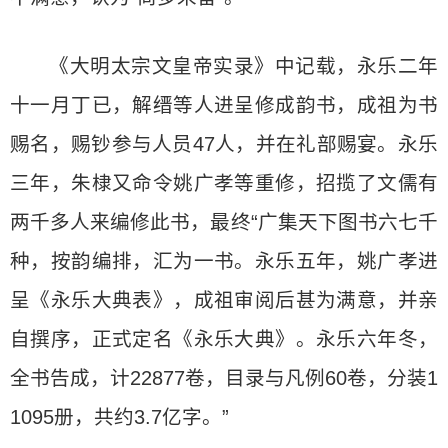
《大明太宗文皇帝实录》中记载，永乐二年
十一月丁已，解缙等人进呈修成韵书，成祖为书
赐名，赐钞参与人员47人，并在礼部赐宴。永乐
三年，朱棣又命令姚广孝等重修，招揽了文儒有
两千多人来编修此书，最终“广集天下图书六七千
种，按韵编排，汇为一书。永乐五年，姚广孝进
呈《永乐大典表》，成祖审阅后甚为满意，并亲
自撰序，正式定名《永乐大典》。永乐六年冬，
全书告成，计22877卷，目录与凡例60卷，分装1
1095册，共约3.7亿字。”