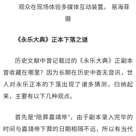
观众在现场体验多媒体互动装置。 易海菲
摄
《永乐大典》正本下落之谜
历史文献中曾记载过的《永乐大典》正副本
曾收藏在哪里？因为长期在历史中杳无音讯，世
人对永乐正本的下落出现了诸多猜测，归纳起
来，主要有以下几种观点。
首先是“陪葬嘉靖帝”，由于副本录入完毕的
时间与嘉靖帝下葬的日期相隔不远，所以有当代