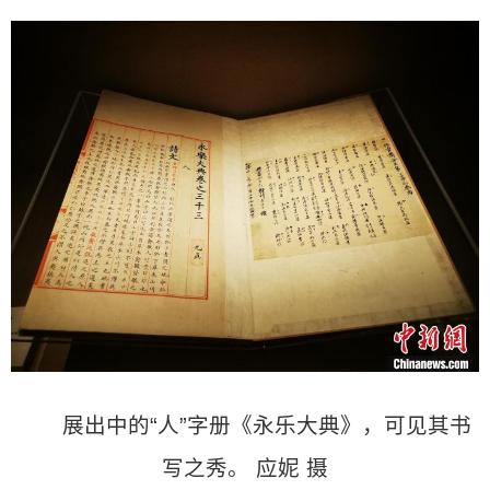
展出中的“人”字册《永乐大典》，可见其书
写之秀。 应妮 摄