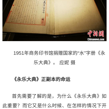
1951年商务印书馆捐赠国家的“水”字册《永
乐大典》。 应妮 摄
《永乐大典》正副本的命运
首先需要了解的是，为什么《永乐大典》如
此重要？而它又是什么时候、在怎样的情况下开