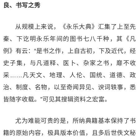
良、书写之秀
从规模上来说，《永乐大典》汇集了上至先
秦、下讫明永乐年间的图书七八千种，其《凡
例》有云：“是书之作，上自古初，下及近代，经
史子集，与凡道释、医卜、杂家之书，靡不收
采……凡天文、地理、人伦、国统、道德、政
治、制度、名物，以至奇闻异见、谀词轶事，悉
皆随字收载。”可见其搜辑资料之宏富。
尤为难能可贵的是，所纳典籍基本保持了书
籍的原始内容，极具版本价值，且多后世佚文秘