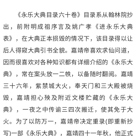
《永乐大典目录六十卷》目录系从翰林院抄
出，前附明成祖序言及姚广孝《进永乐大典
表》，在大典正本损毁的情况下，该目录得以让
后人得窥大典引书全貌。嘉靖帝喜欢求仙问道，
因而很喜欢对各种知识都有详细介绍的《永乐大
典》，常在案头放一二帙，以备随时翻阅。嘉靖
三十六年，紫禁城大火，奉天门和三大殿被烧
毁，嘉靖担心殃及附近文楼贮藏的《永乐大
典》，一夜之中传谕三四次搬迁，使其免于大
火。为了以防万一，嘉靖帝决定重录(即重新抄
写)一部《永乐大典》，嘉靖四十一年秋，他正式