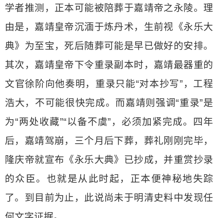
学者推测，正本可能被陪葬于嘉靖帝之永陵。理
由是，嘉靖皇帝沉湎于炼丹术，生前视《永乐大
典》为至宝，死后随葬可能是早已做好的安排。
其次，嘉靖皇帝下令重录副本时，嘉靖最器重的
文官徐阶向他奏明，重录只能“对本抄写”，工程
浩大，不可能很快完成。而嘉靖则强调“重录”是
为“两处收藏”“以备不虞”，必须加紧完成。四年
后，嘉靖驾崩，三个月后下葬，葬礼刚刚完毕，
隆庆帝就宣布《永乐大典》已抄成，并重赏抄录
的众臣。也就是从此时起，正本便神秘地失踪
了。到目前为止，此说尚未于明清史料中发现任
何文字证据。