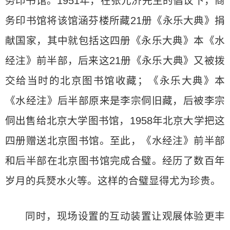
务印书馆。1951年，在张元济先生的倡议下，商
务印书馆将该馆涵芬楼所藏21册《永乐大典》捐
献国家，其中就包括这四册《永乐大典》本《水
经注》前半部，后来这21册《永乐大典》又被拨
交给当时的北京图书馆收藏；《永乐大典》本
《水经注》后半部原来是李宗侗旧藏，后被李宗
侗出售给北京大学图书馆，1958年北京大学把这
四册赠送北京图书馆。至此，《水经注》前半部
和后半部在北京图书馆完成合璧。经历了数百年
岁月的兵燹水火等。这样的合璧显得尤为珍贵。
同时，现场设置的互动装置让观展体验更丰