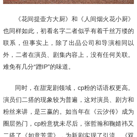
《花间提壶方大厨》和《人间烟火花小厨》
也同样如此，初看名字二者似乎有着千丝万缕的
联系，但事实上，除了出品公司和导演相同以
外，二者在演员、剧集内容上，没有任何关联。
难免有几分“蹭IP”的味道。
同时，在甜宠剧领域，cp粉的话语权更高。
演员们二搭的现象较为普遍，这对演员、剧方和
粉丝来讲，是三赢的。如当年在《云汐传》成为
圈层热门，cp粉意犹未尽后，张哲瀚和鞠婧祎又
二搭了《如意芳霏》，为新剧实现了引流。《双