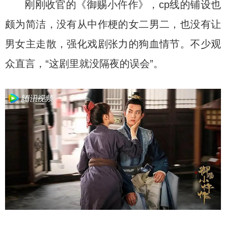
刚刚收官的《御赐小仵作》，cp线的铺设也
颇为简洁，没有从中作梗的女二男二，也没有让
男女主走散，强化戏剧张力的狗血情节。不少观
众直言，“这剧里就没隔夜的误会”。