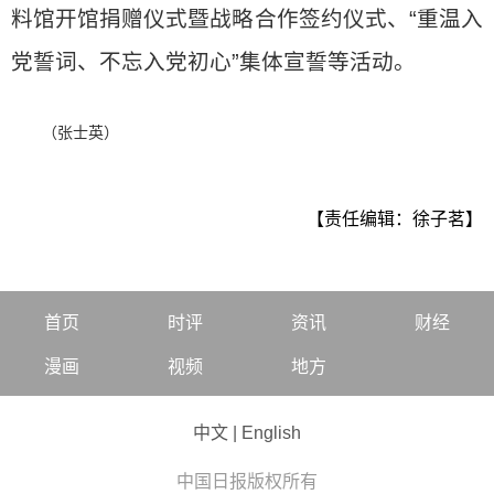
料馆开馆捐赠仪式暨战略合作签约仪式、“重温入
党誓词、不忘入党初心”集体宣誓等活动。
（张士英）
【责任编辑：徐子茗】
首页
时评
资讯
财经
漫画
视频
地方
中文
|
English
中国日报版权所有