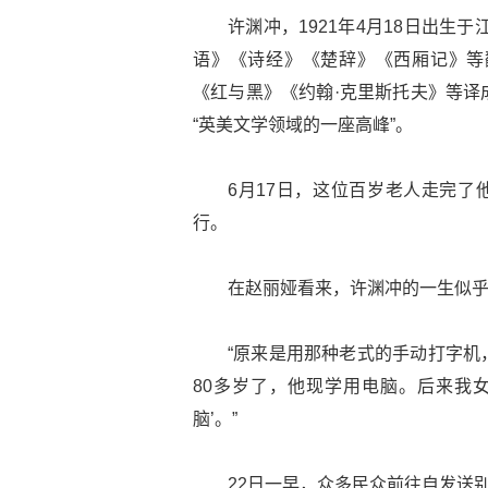
许渊冲，1921年4月18日出生
语》《诗经》《楚辞》《西厢记》等
《红与黑》《约翰·克里斯托夫》等译
“英美文学领域的一座高峰”。
6月17日，这位百岁老人走完了
行。
在赵丽娅看来，许渊冲的一生似
“原来是用那种老式的手动打字机
80多岁了，他现学用电脑。后来我
脑’。”
22日一早，众多民众前往自发送