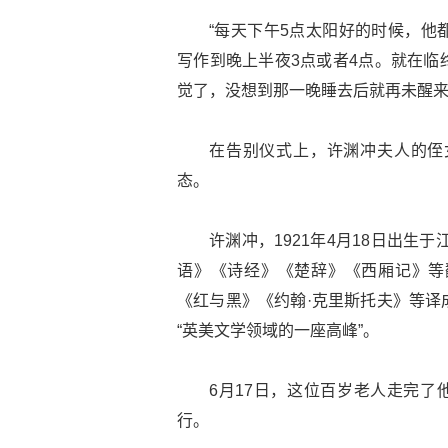
“每天下午5点太阳好的时候，他
写作到晚上半夜3点或者4点。就在临
觉了，没想到那一晚睡去后就再未醒来
在告别仪式上，许渊冲夫人的侄
态。
许渊冲，1921年4月18日出生
语》《诗经》《楚辞》《西厢记》等
《红与黑》《约翰·克里斯托夫》等译
“英美文学领域的一座高峰”。
6月17日，这位百岁老人走完了
行。