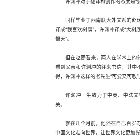
许渊冲对于翻译和创作的态度是“要
同样毕业于西南联大外文系的赵
译成“我喜欢树荫”，许渊冲译成“大树
恨天”。
但在赵蘅看来，两人在学术上的
看到父亲和许渊冲的往来书信，其中
得，许渊冲这样的老先生“可爱又可敬”
许渊冲一生致力于中英、中法文
美。
就在几个月前，他还在自己百岁寿
中国文化走向世界，让世界文化更加光