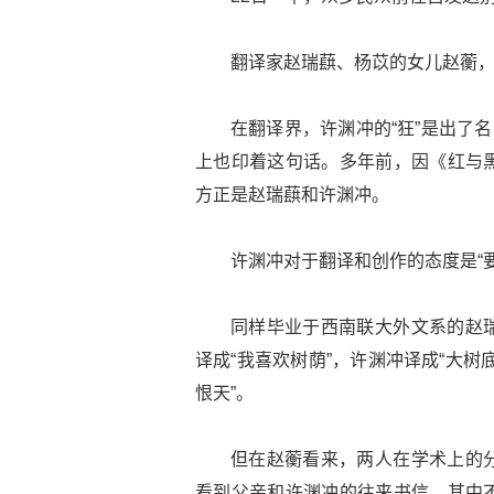
翻译家赵瑞蕻、杨苡的女儿赵蘅
在翻译界，许渊冲的“狂”是出了
上也印着这句话。多年前，因《红与
方正是赵瑞蕻和许渊冲。
许渊冲对于翻译和创作的态度是“要
同样毕业于西南联大外文系的赵
译成“我喜欢树荫”，许渊冲译成“大树
恨天”。
但在赵蘅看来，两人在学术上的
看到父亲和许渊冲的往来书信，其中