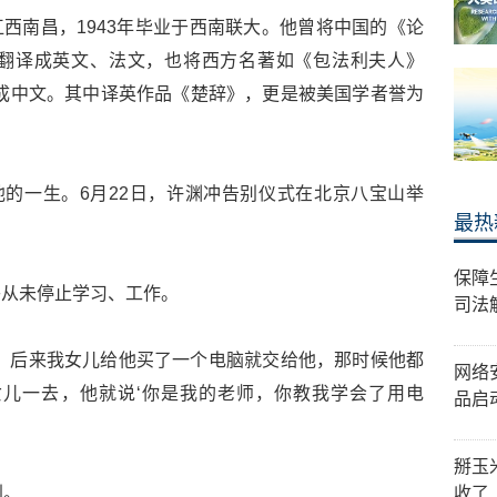
于江西南昌，1943年毕业于西南联大。他曾将中国的《论
翻译成英文、法文，也将西方名著如《包法利夫人》
成中文。其中译英作品《楚辞》，更是被美国学者誉为
他的一生。6月22日，许渊冲告别仪式在北京八宝山举
最热
保障
乎从未停止学习、工作。
司法
，后来我女儿给他买了一个电脑就交给他，那时候他都
网络
女儿一去，他就说‘你是我的老师，你教我学会了用电
品启
掰玉
别。
收了