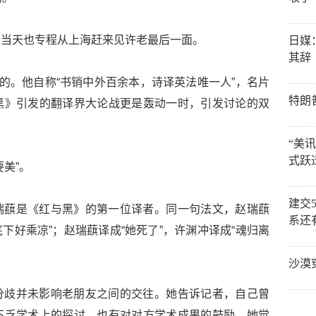
，当天也专程从上海赶来见许老最后一面。
日媒
其辞
名的。他自称“书销中外百余本，诗译英法唯一人”，名片
特朗
黑》引发的翻译界大论战更是轰动一时，引发讨论的双
“美
式跃
美”。
建交
瑞蕻是《红与黑》的第一位译者。同一句法文，赵瑞蕻
系还
底下好乘凉”；赵瑞蕻译成“她死了”，许渊冲译成“魂归离
沙漠
分歧并未影响老朋友之间的交往。她告诉记者，自己曾
不乏学术上的探讨，也有对对方学术成果的鼓励。她觉