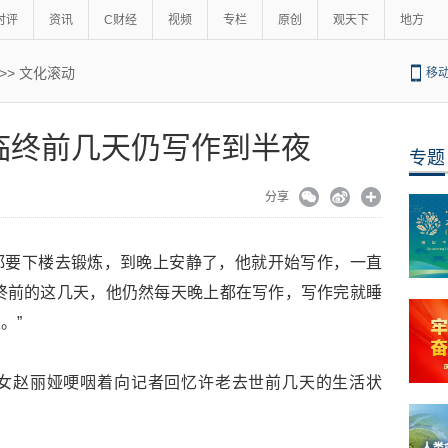
时评
资讯
C财经
视频
专栏
原创
观天下
地方
>>
文化滚动
移
临终前几天仍写作到半夜
专题
分享
都要下楼去锻炼，到晚上安静了，他就开始写作，一直
终前的这几天，他仍然每天晚上都在写作，写作完就睡
。”
女赵丽娅哽咽着向记者回忆许老去世前几天的生活状