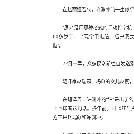
在赵丽娅看来，许渊冲的一生似
“原来是用那种老式的手动打字机
80多岁了，他现学用电脑。后来我
脑’。”
22日一早，众多民众前往自发送
翻译家赵瑞蕻、杨苡的女儿赵蘅
在翻译界，许渊冲的“狂”是出了
上也印着这句话。多年前，因《红与
方正是赵瑞蕻和许渊冲。