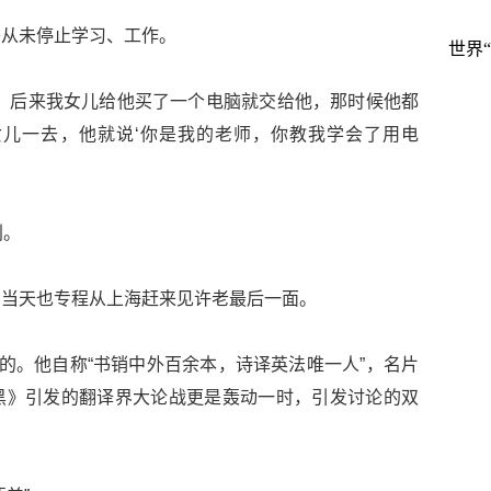
乎从未停止学习、工作。
世界
，后来我女儿给他买了一个电脑就交给他，那时候他都
女儿一去，他就说‘你是我的老师，你教我学会了用电
别。
，当天也专程从上海赶来见许老最后一面。
名的。他自称“书销中外百余本，诗译英法唯一人”，名片
黑》引发的翻译界大论战更是轰动一时，引发讨论的双