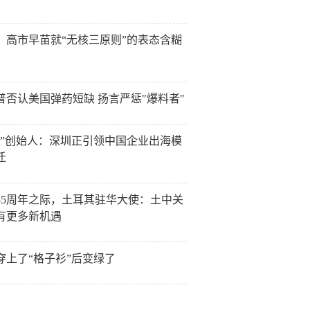
：高市早苗就“无核三原则”的表态含糊
普否认美国弹药短缺 扬言严惩"爆料者"
讯”创始人：深圳正引领中国企业出海模
迁
55周年之际，土耳其驻华大使：土中关
有更多新机遇
穿上了“格子衫”后变绿了