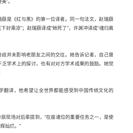
美”。
瑞蕻是《红与黑》的第一位译者。同一句法文，赵瑞蕻
底下好乘凉”；赵瑞蕻译成“她死了”，许渊冲译成“魂归离
分歧并未影响老朋友之间的交往。她告诉记者，自己曾
不乏学术上的探讨，也有对对方学术成果的鼓励。她觉
。
学翻译，他希望让全世界都能感受到中国传统文化的
辰现场对后辈提到，“在座诸位的重要任务之一，是使
辉灿烂。”