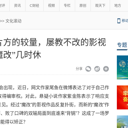
时评
资讯
C财经
视频
专栏
原创
观天下
地方
>>
文化滚动
移
片方的较量，屡教不改的影视
专题
魔改”几时休
分享
就会出现，近日，网文作家尾鱼在微博表达了对于自己作
取得编审权。对此，悬疑小说作家紫金陈表示了响应支
见。经过“魔改”的影视作品反复扑街，而新的“魔改”作
、败了口碑的双输局面到底谁来“背锅”？这成了一场罗
才能得以矫正？