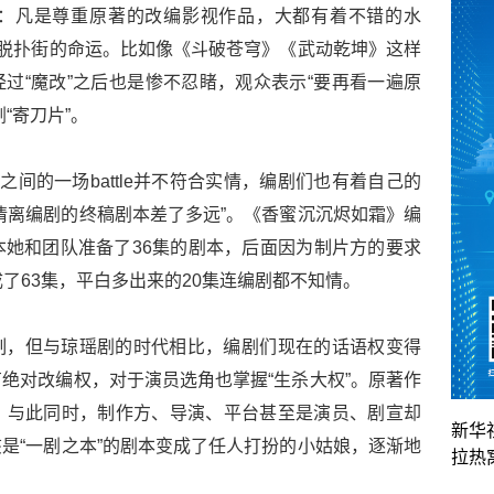
：凡是尊重原著的改编影视作品，大都有着不错的水
不脱扑街的命运。比如像《斗破苍穹》《武动乾坤》这样
经过“魔改”之后也是惨不忍睹，观众表示“要再看一遍原
“寄刀片”。
之间的一场battle并不符合实情，编剧们也有着自己的
情离编剧的终稿剧本差了多远”。《香蜜沉沉烬如霜》编
她和团队准备了36集的剧本，后面因为制片方的要求
了63集，平白多出来的20集连编剧都不知情。
制，但与琼瑶剧的时代相比，编剧们现在的话语权变得
绝对改编权，对于演员选角也掌握“生杀大权”。原著作
，与此同时，制作方、导演、平台甚至是演员、剧宣却
新华
是“一剧之本”的剧本变成了任人打扮的小姑娘，逐渐地
拉热