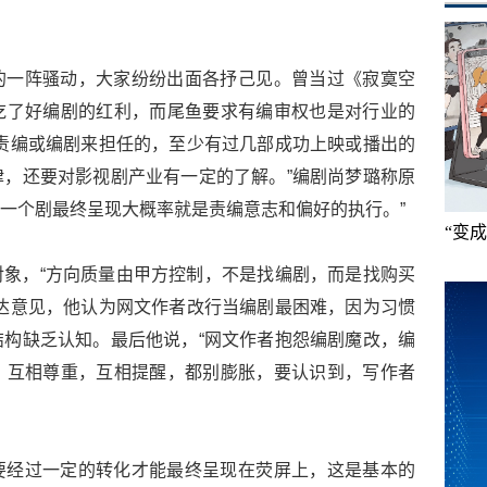
的一阵骚动，大家纷纷出面各抒己见。曾当过《寂寞空
吃了好编剧的红利，而尾鱼要求有编审权也是对行业的
责编或编剧来担任的，至少有过几部成功上映或播出的
，还要对影视剧产业有一定的了解。”编剧尚梦璐称原
“一个剧最终呈现大概率就是责编意志和偏好的执行。”
“变
象，“方向质量由甲方控制，不是找编剧，而是找购买
达意见，他认为网文作者改行当编剧最困难，因为习惯
构缺乏认知。最后他说，“网文作者抱怨编剧魔改，编
。互相尊重，互相提醒，都别膨胀，要认识到，写作者
要经过一定的转化才能最终呈现在荧屏上，这是基本的