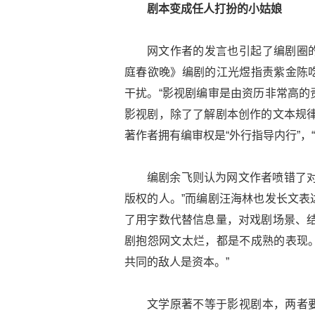
剧本变成任人打扮的小姑娘
网文作者的发言也引起了编剧圈
庭春欲晚》编剧的江光煜指责紫金陈
干扰。“影视剧编审是由资历非常高的
影视剧，除了了解剧本创作的文本规律
著作者拥有编审权是“外行指导内行”，
编剧余飞则认为网文作者喷错了对
版权的人。”而编剧汪海林也发长文表
了用字数代替信息量，对戏剧场景、结
剧抱怨网文太烂，都是不成熟的表现
共同的敌人是资本。”
文学原著不等于影视剧本，两者