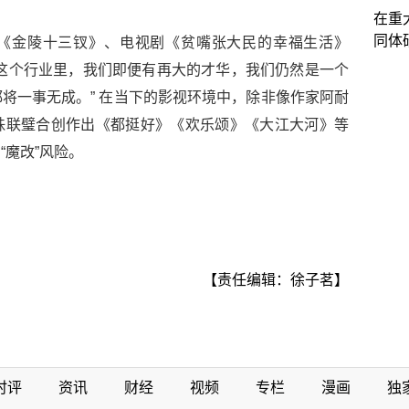
在重
同体
《金陵十三钗》、电视剧《贫嘴张大民的幸福生活》
这个行业里，我们即便有再大的才华，我们仍然是一个
将一事无成。” 在当下的影视环境中，除非像作家阿耐
珠联璧合创作出《都挺好》《欢乐颂》《大江大河》等
“魔改”风险。
【责任编辑：徐子茗】
时评
资讯
财经
视频
专栏
漫画
独