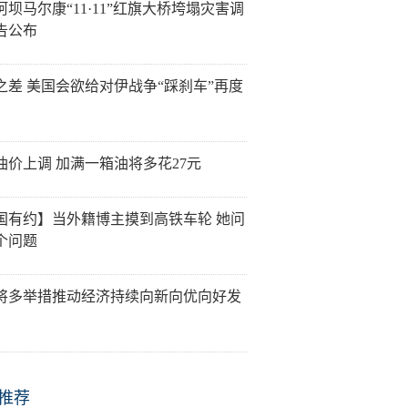
阿坝马尔康“11·11”红旗大桥垮塌灾害调
告公布
之差 美国会欲给对伊战争“踩刹车”再度
油价上调 加满一箱油将多花27元
国有约】当外籍博主摸到高铁车轮 她问
个问题
将多举措推动经济持续向新向优向好发
推荐