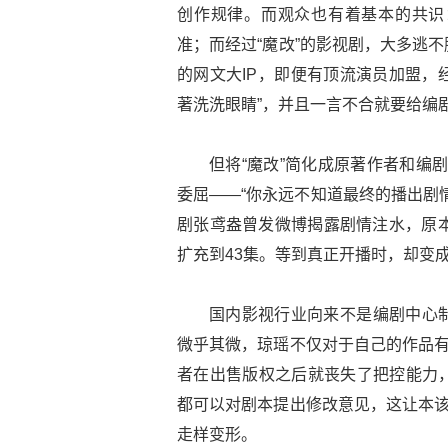
创作规律。而观众也有着基本的共识
准；而经过“魔改”的影视剧，大多逃
的网文大IP，即便有顶流演员加盟，
著洗洗眼睛”，并且一言不合就要给编剧
但将“魔改”简化成原著作者和编剧
委屈——“你永远不知道最终的播出剧
剧张鸢盎曾发微博揭露剧情注水，原本
扩充到43集。等到真正开播时，却变成
国内影视行业向来不是编剧中心
微乎其微，琼瑶不仅对于自己的作品有
者在出售版权之后就丧失了把控能力
都可以对剧本提出修改意见，这让本该
走样变形。