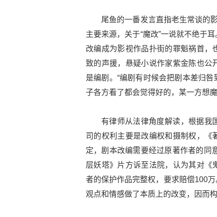
尾鱼的一番发言直指老生常谈的影
主要来源，关于“魔改”一说就不绝于
改编成为影视作品扑街的罪魁祸首，
致的声援，悬疑小说作家紫金陈也公
是编剧。“编剧有时候会把剧本差归咎
子各方看了都会觉得好的，某一方想魔
有律师从法律角度解读，根据我
司的权利主要是改编权和摄制权，《
定，剧本改编需要经过原著作者的同意
层妖塔》片方诉至法院，认为其对《
者的保护作品完整权，要求赔偿100
观点和情感做了本质上的改变，因而构