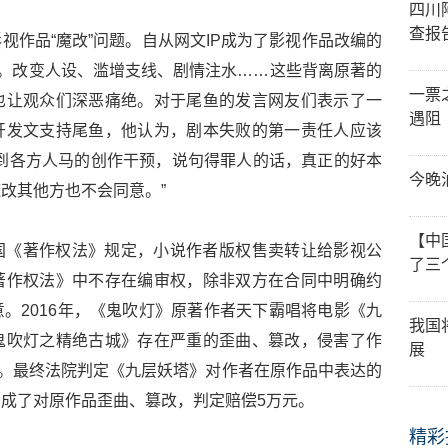
四川
查报
视作品“魔改”问题。自从网文IP成为了影视作品改编的
耳。改变人设、滥增支线、剧情注水……这些背离原著的
一票
也让观众们深恶痛绝。对于尾鱼的发言网友们表示了一
遇阻
开发文支持尾鱼，他认为，剧本失败的第一责任人应该
到各方人马的创作干预，说句得罪人的话，真正的好本
今晚
改其他方也不会同意。”
【中
国《著作权法》规定，小说作者版权售卖转让给影视公
了三
著作权法》中不存在编审权，除非双方在合同中明确约
。2016年，《鬼吹灯》原著作者天下霸唱将电影《九
我国
鬼吹灯之精绝古城》存在严重的歪曲、篡改，侵害了作
展
万。最终法院判定《九层妖塔》对作者在原作品中表达的
成了对原作品歪曲、篡改，判定赔偿5万元。
精彩