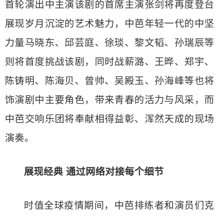
首轮演出中主演该剧的首席主演张剑将再度登台
展现岁月沉淀的艺术魅力，中芭年轻一代的中坚
力量马晓东、邱芸庭、徐琰、黎文韬、孙瑞辰等
则将首度挑战该剧，同时战薪潞、王晔、郑宇、
陈铸明、陈海贝、曾帅、吴殿玉、孙海峰等也将
饰演剧中主要角色，带来青春的活力与风采，而
中芭交响乐团将奉献相得益彰、浑然天成的现场
演奏。
展现经典 通过网络对接每个细节
时值全球疫情期间，中芭排练者和演员们克