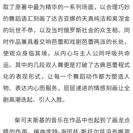
取了原著中最为精华的一系列场面，以合理巧妙
的舞蹈语汇刻画了达吉亚娜的天真纯洁和奥涅金
的玩世不恭，以及当时俄罗斯社会的众生相。同
时作品兼具着交响芭蕾和戏剧芭蕾两派的长处，
使观众身临其境，从内心与主人公同呼吸共命
运。其中的几段双人舞更是打破了古典芭蕾程式
化的表现形式，让每一个舞蹈动作都为塑造人
物、表达内心而服务，层层递进的情感刻画让全
剧高潮迭起、引人入胜。
柴可夫斯基的音乐在作品中也起到了画龙点
睛的作用，编曲库特-海因兹·斯托尔兹没有搬用