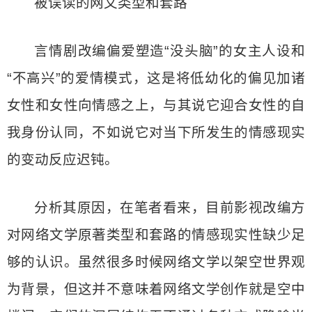
被误读的网文类型和套路
言情剧改编偏爱塑造“没头脑”的女主人设和
“不高兴”的爱情模式，这是将低幼化的偏见加诸
女性和女性向情感之上，与其说它迎合女性的自
我身份认同，不如说它对当下所发生的情感现实
的变动反应迟钝。
分析其原因，在笔者看来，目前影视改编方
对网络文学原著类型和套路的情感现实性缺少足
够的认识。虽然很多时候网络文学以架空世界观
为背景，但这并不意味着网络文学创作就是空中