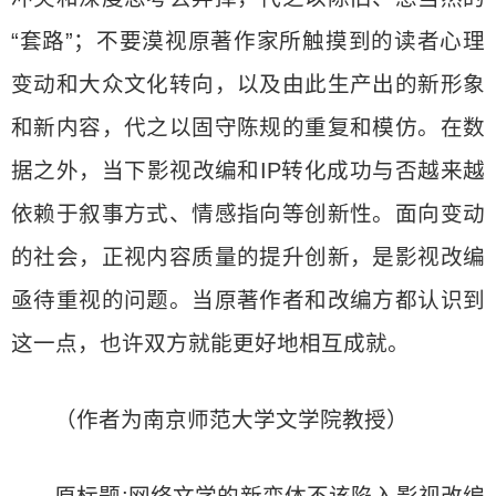
“套路”；不要漠视原著作家所触摸到的读者心理
变动和大众文化转向，以及由此生产出的新形象
和新内容，代之以固守陈规的重复和模仿。在数
据之外，当下影视改编和IP转化成功与否越来越
依赖于叙事方式、情感指向等创新性。面向变动
的社会，正视内容质量的提升创新，是影视改编
亟待重视的问题。当原著作者和改编方都认识到
这一点，也许双方就能更好地相互成就。
（作者为南京师范大学文学院教授）