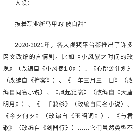
人设：
披着职业新马甲的“傻白甜”
2020-2021年，各大视频平台都推出了许多
网文改编的言情剧。比如《小风暴之时间的玫
瑰》（改编自《小风暴1.0》）、《心跳源计划》
（改编自《掮客》）、《十年三月三十日》（改
编自同名小说）、《风起霓裳》（改编自《大唐
明月》）、《三千鸦杀》（改编自同名小说）、
《今夕何夕》（改编自《玉昭词》）、《与君
歌》（改编自《剑器行》）……它们虽然类型不