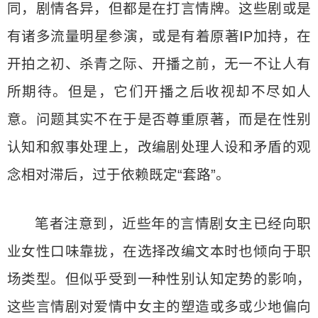
同，剧情各异，但都是在打言情牌。这些剧或是
有诸多流量明星参演，或是有着原著IP加持，在
开拍之初、杀青之际、开播之前，无一不让人有
所期待。但是，它们开播之后收视却不尽如人
意。问题其实不在于是否尊重原著，而是在性别
认知和叙事处理上，改编剧处理人设和矛盾的观
念相对滞后，过于依赖既定“套路”。
笔者注意到，近些年的言情剧女主已经向职
业女性口味靠拢，在选择改编文本时也倾向于职
场类型。但似乎受到一种性别认知定势的影响，
这些言情剧对爱情中女主的塑造或多或少地偏向