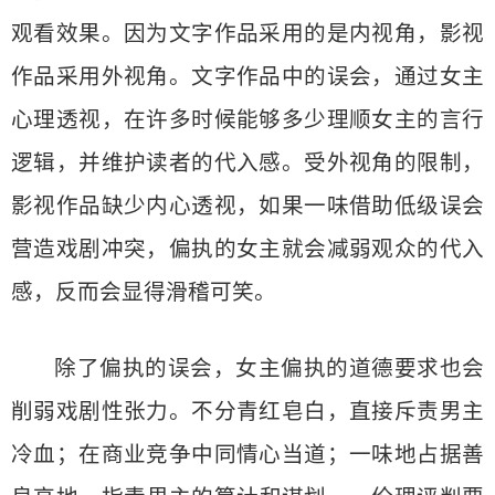
观看效果。因为文字作品采用的是内视角，影视
作品采用外视角。文字作品中的误会，通过女主
心理透视，在许多时候能够多少理顺女主的言行
逻辑，并维护读者的代入感。受外视角的限制，
影视作品缺少内心透视，如果一味借助低级误会
营造戏剧冲突，偏执的女主就会减弱观众的代入
感，反而会显得滑稽可笑。
除了偏执的误会，女主偏执的道德要求也会
削弱戏剧性张力。不分青红皂白，直接斥责男主
冷血；在商业竞争中同情心当道；一味地占据善