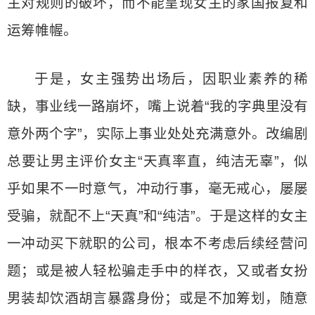
主对规则的破坏，而不能呈现女主的家国报复和
运筹帷幄。
于是，女主强势出场后，因职业素养的稀
缺，事业线一路崩坏，嘴上说着“我的字典里没有
意外两个字”，实际上事业处处充满意外。改编剧
总要让男主评价女主“天真率直，纯洁无辜”，似
乎如果不一时意气，冲动行事，毫无戒心，屡屡
受骗，就配不上“天真”和“纯洁”。于是这样的女主
一冲动买下就职的公司，根本不考虑后续经营问
题；或是被人轻松骗走手中的样衣，又或者女扮
男装却饮酒胡言暴露身份；或是不加筹划，随意