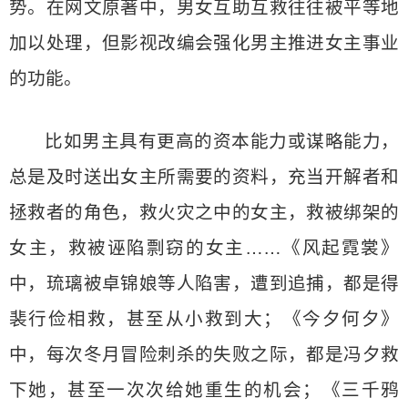
势。在网文原著中，男女互助互救往往被平等地
加以处理，但影视改编会强化男主推进女主事业
的功能。
比如男主具有更高的资本能力或谋略能力，
总是及时送出女主所需要的资料，充当开解者和
拯救者的角色，救火灾之中的女主，救被绑架的
女主，救被诬陷剽窃的女主……《风起霓裳》
中，琉璃被卓锦娘等人陷害，遭到追捕，都是得
裴行俭相救，甚至从小救到大；《今夕何夕》
中，每次冬月冒险刺杀的失败之际，都是冯夕救
下她，甚至一次次给她重生的机会；《三千鸦