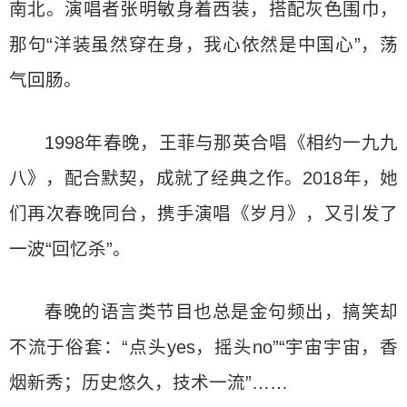
南北。演唱者张明敏身着西装，搭配灰色围巾，
那句“洋装虽然穿在身，我心依然是中国心”，荡
气回肠。
1998年春晚，王菲与那英合唱《相约一九九
八》，配合默契，成就了经典之作。2018年，她
们再次春晚同台，携手演唱《岁月》，又引发了
一波“回忆杀”。
春晚的语言类节目也总是金句频出，搞笑却
不流于俗套：“点头yes，摇头no”“宇宙宇宙，香
烟新秀；历史悠久，技术一流”……