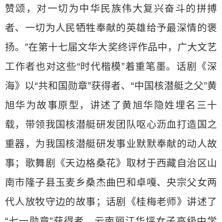
赞颂，对一切为中华民族伟大复兴奋斗的拼搏
者、一切为人民牺牲奉献的英雄给予最深情的褒
扬。”在第十七届文华大奖终评作品中，广大文艺
工作者也对这些“时代楷模”着重笔墨。话剧《深
海》以“共和国勋章”获得者、“中国核潜艇之父”黄
旭华为故事原型，讲述了黄旭华隐姓埋名三十
载，带领我国核潜艇研发团队呕心沥血打造国之
重器，为我国核潜艇研发事业默默奉献的动人故
事；歌舞剧《天边格桑花》取材于西藏自治区山
南市隆子县玉麦乡桑杰曲巴和卓嘎、央宗父女两
代人放牧守边的故事；话剧《桂梅老师》讲述了
“七一勋章”获得者、云南丽江华坪女子高级中学