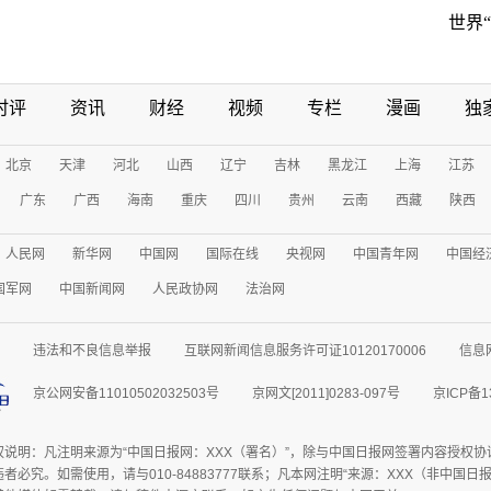
世界
时评
资讯
财经
视频
专栏
漫画
独
北京
天津
河北
山西
辽宁
吉林
黑龙江
上海
江苏
广东
广西
海南
重庆
四川
贵州
云南
西藏
陕西
人民网
新华网
中国网
国际在线
央视网
中国青年网
中国经
国军网
中国新闻网
人民政协网
法治网
违法和不良信息举报
互联网新闻信息服务许可证10120170006
信息
京公网安备11010502032503号
京网文[2011]0283-097号
京ICP备1
权说明：凡注明来源为“中国日报网：XXX（署名）”，除与中国日报网签署内容授权
者必究。如需使用，请与010-84883777联系；凡本网注明“来源：XXX（非中国