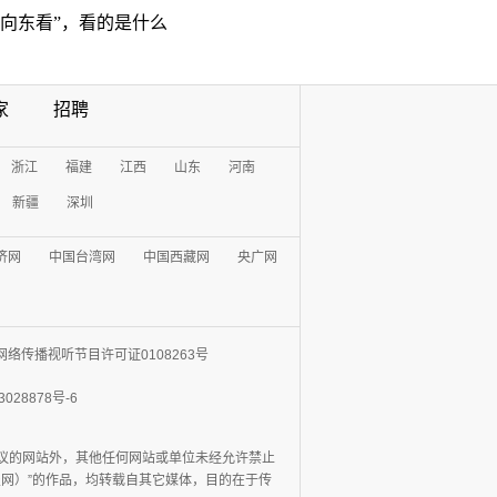
“向东看”，看的是什么
家
招聘
浙江
福建
江西
山东
河南
新疆
深圳
济网
中国台湾网
中国西藏网
央广网
网络传播视听节目许可证0108263号
3028878号-6
协议的网站外，其他任何网站或单位未经允许禁止
日报网）”的作品，均转载自其它媒体，目的在于传