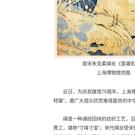
南宋朱克柔缂丝《莲塘
上海博物馆供图
近日，为庆祝建馆70周年，上海
特展”，邀广大观众欣赏难得面世的中
缂是一种通经回纬的纺织工艺，沿
费工，堪称“寸缂寸金”。宋代缂丝受