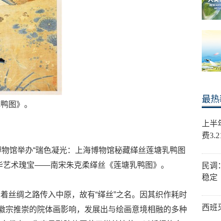
最热
乳鸭图》。
上半
费3.
博物馆举办“瑞色凝光：上海博物馆秘藏缂丝莲塘乳鸭图
华艺术瑰宝——南宋朱克柔缂丝《莲塘乳鸭图》。
民调
稳定
着丝绸之路传入中原，故有“缂丝”之名。因其织作耗时
西班
宋徽宗推崇的院体画影响，发展出与绘画意境相融的多种