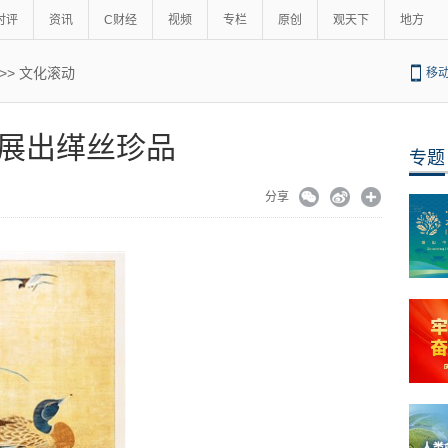
时评
资讯
C财经
视频
专栏
原创
观天下
地方
>>
文化滚动
移
展出缂丝珍品
专题
02
分享