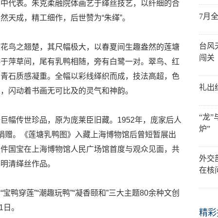
其中代表。朱克柔融院体画艺于缂丝技艺，以纤细的合
7月
然天成，精工细作，后世赞为“朱缂”。
台风
缂花鸟之翘楚，其尺幅极大，以春夏间生趣盎然的莲塘
闯关
游于萍草间，尾有乳鸭相随，旁有白鹭一对。翠鸟、红
，青石质感凝重。全幅以彩线缂织而成，技法高超，色
礼出
肖，闪动着书画无可比及的灵气和神韵。
“龙
巨幅传世珍品，原为庞莱臣旧藏。1952年，庞家后人
炉”
捐赠。《莲塘乳鸭图》入藏上海博物馆后曾短暂展出
这件国宝在上海博物馆人民广场馆首度与观众见面，共
外交
的明清缂丝作品。
在核
宝鸭穿莲”“潮趣玩鸭”“凝香颐和”三大主题80余种文创
1日。
精彩