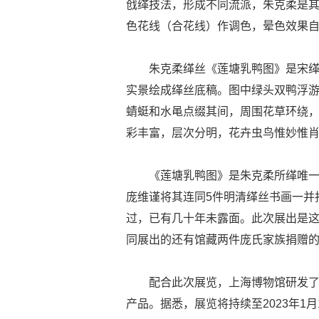
戗缂技法，形成不同流派，朱克柔是
色花线（合花线）作调色，晕色效果自
朱克柔缂丝《莲塘乳鸭图》是宋
实景绘成缂丝底稿。图中绿头双鸭浮
蜻蜓和水黾点缀其间，周围花草环绕
彩丰富，层次分明，花卉虫鸟惟妙惟
《莲塘乳鸭图》是朱克柔所缂唯一
庞维谨将其连同5件明清缂丝书画一并
过，已有几十年未露面。此次展出是
同展出的还有馆藏两件庞氏家族捐赠
配合此次展览，上海博物馆研发了“
产品。据悉，展览将持续至2023年1月