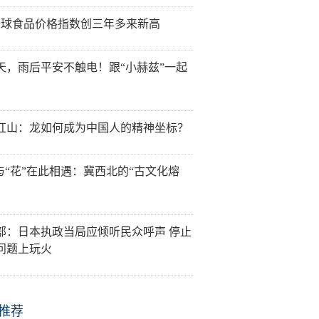
全球食品价格指数创三年多来新高
天，雨后平安不触电！跟“小赫兹”一起
红山：龙如何成为中国人的精神坐标？
”与“花”在此相遇：冀西北的“古文化熔
部：日本执政当局应倾听民众呼声 停止
问题上玩火
推荐