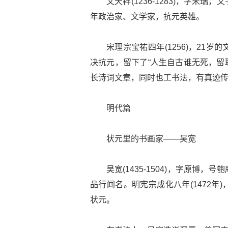
文天祥(1236-1283)，字
年政治家、文学家，抗元英雄。
宋理宗宝祐四年(1256)，21
决抗元，留下了“人生自古谁无死，留
长诗词文章，同时也工书法，有真迹
明代篇
状元里的书画家——吴宽
吴宽(1435-1504)，字原
品行闻名。明宪宗成化八年(1472
状元。