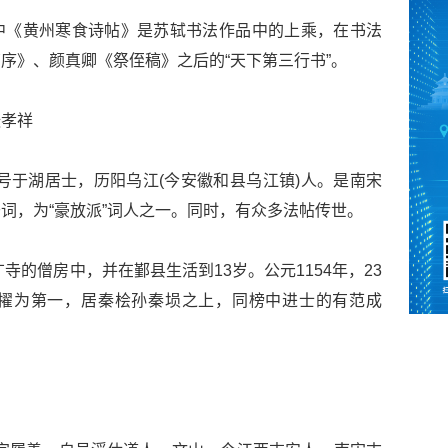
中《黄州寒食诗帖》是苏轼书法作品中的上乘，在书法
序》、颜真卿《祭侄稿》之后的“天下第三行书”。
张孝祥
国，别号于湖居士，历阳乌江(今安徽和县乌江镇)人。是南宋
词，为“豪放派”词人之一。同时，有众多法帖传世。
广寺的僧房中，并在鄞县生活到13岁。公元1154年，23
擢为第一，居秦桧孙秦埙之上，同榜中进士的有范成