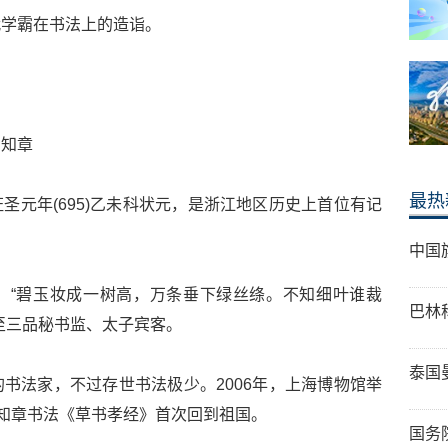
代学霸在书法上的造诣。
贺知章
最热
圣元年(695)乙未科状元，是浙江地区历史上首位有记
中国
：“碧玉妆成一树高，万条垂下绿丝绦。不知细叶谁裁
巴林
至三品秘书监、太子宾客。
泰国
书法家，不过存世书法极少。2006年，上海博物馆举
贺知章书法《草书孝经》首次回到祖国。
国务