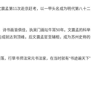
岁的文震孟第11次赴京赶考，以一甲头名成为明代第八十二
一，诗书画皆俱佳，执吴门画坛牛耳50年。文震孟的科举
的成就达到顶峰。后文震孟官至辅相，成为苏州史称的
落，行草书师法宋元书法家，在当时就有“书迹遍天下”