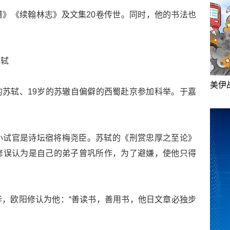
》《续翰林志》及文集20卷传世。同时，他的书法也
苏轼
美伊
1岁的苏轼、19岁的苏辙自偏僻的西蜀赴京参加科举。于嘉
小试官是诗坛宿将梅尧臣。苏轼的《刑赏忠厚之至论》
修误认为是自己的弟子曾巩所作，为了避嫌，使他只得
，欧阳修认为他：“善读书，善用书，他日文章必独步