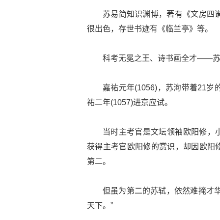
苏易简知识渊博，著有《文房四谱
很出色，存世书迹有《临兰亭》等。
科考无冕之王、诗书画全才——
嘉祐元年(1056)，苏洵带着2
祐二年(1057)进京应试。
当时主考官是文坛领袖欧阳修，
获得主考官欧阳修的赏识，却因欧阳
第二。
但虽为第二的苏轼，依然难掩才华
天下。”