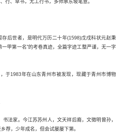
真、行、草书，尤工行书，多师承东坡笔意。
忠
存后世者，是明代万历二十年(1598)戊戌科状元赵秉
第一甲第一名”的考卷真迹，全篇字迹工整严谨，无一字
年，于1983年在山东青州市被发现，现藏于青州市博物
孟
代政治家、书法家。今江苏苏州人，文天祥后裔，文徵明曾孙，
获乡荐，少年成名，但会试屡屡下第。