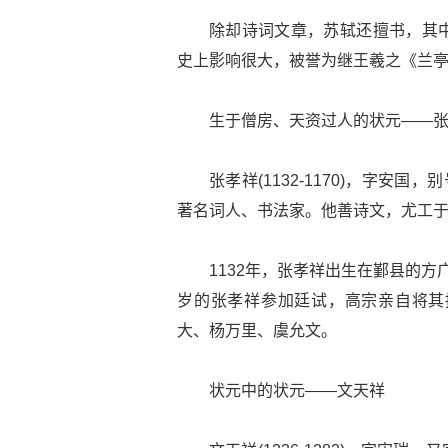
除却诗词文章，苏轼还擅书，其
史上影响很大，被誉为继王羲之《兰亭
生于僧房、天资过人的状元——
张孝祥(1132-1170)，字安
著名词人、书法家。他善诗文，尤工于
1132年，张孝祥出生在鄞县的方
岁的张孝祥参加廷试，高宗亲自将其
大、杨万里、虞允文。
状元中的状元——文天祥