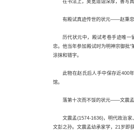
在书法上，吴宽造诣深厚，善写
有殿试真迹传世的状元——赵秉
历代状元中，殿试考卷手迹唯一留
忠。他当年参加殿试时为明神宗御批“
涂抹和错字。
此物在赵氏后人手中保存近400
馆。
落第十次而不馁的状元——文震
文震孟(1574-1636)，明
文彭之孙。文震孟幼承家学，21岁即