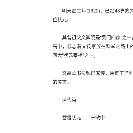
明天启二年(1622)，已经48
位状元。
其曾祖父文徵明是“吴门四家”之
高中，标志着文氏家族在科举之路上
四大“状元宰相”之一。
文震孟书法颇得家传，用笔干净利
的美誉。
清代篇
簪缨状元——于敏中