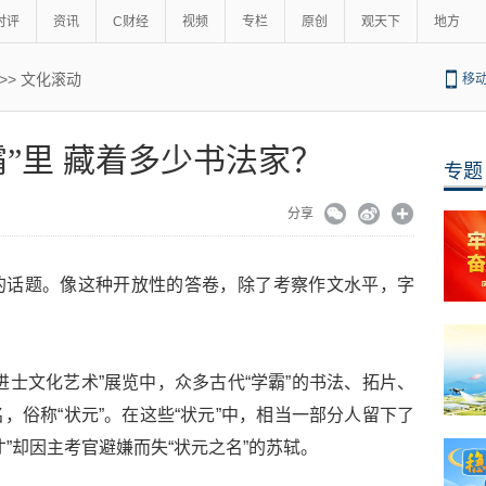
时评
资讯
C财经
视频
专栏
原创
观天下
地方
>>
文化滚动
移
霸”里 藏着多少书法家？
专题
分享
的话题。像这种开放性的答卷，除了考察作文水平，字
。
进士文化艺术”展览中，众多古代“学霸”的书法、拓片、
，俗称“状元”。在这些“状元”中，相当一部分人留下了
”却因主考官避嫌而失“状元之名”的苏轼。