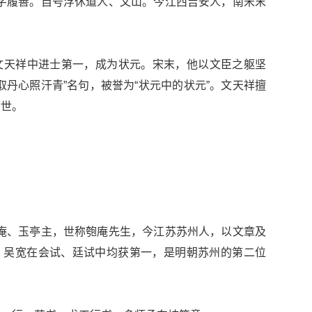
宋瑞，又字履善。自号浮休道人、文山。今江西吉安人，南宋末
岁的文天祥中进士第一，成为状元。宋末，他以文臣之躯坚
取丹心照汗青”名句，被誉为“状元中的状元”。文天祥擅
传世。
博，号匏庵、玉亭主，世称匏庵先生，今江苏苏州人，以文章及
年)，吴宽在会试、廷试中均获第一，是明朝苏州的第二位