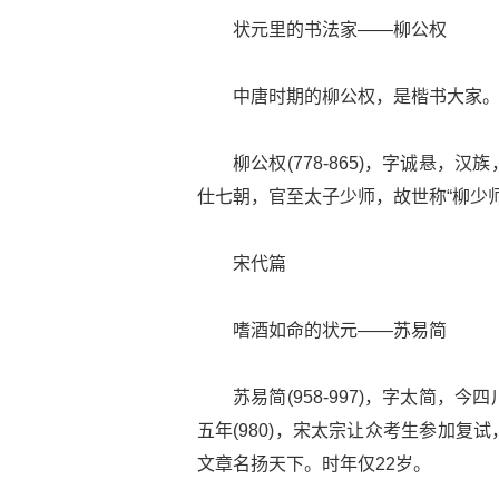
状元里的书法家——柳公权
中唐时期的柳公权，是楷书大家。唐
柳公权(778-865)，字诚悬
仕七朝，官至太子少师，故世称“柳少师
宋代篇
嗜酒如命的状元——苏易简
苏易简(958-997)，字太简
五年(980)，宋太宗让众考生参加
文章名扬天下。时年仅22岁。