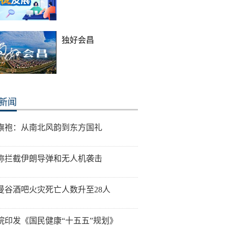
独好会昌
新闻
旗袍：从南北风韵到东方国礼
称拦截伊朗导弹和无人机袭击
曼谷酒吧火灾死亡人数升至28人
院印发《国民健康“十五五”规划》