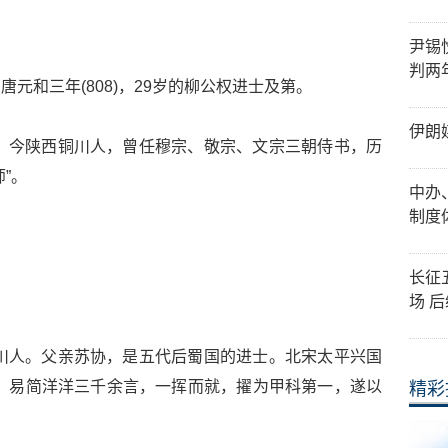
尹锡
判两
元和三年(808)，29岁的柳公权进士及第。
伊朗
，汉族，今陕西铜川人，曾任穆宗、敬宗、文宗三朝侍书，历
”。
中办
制度
长征
场 
，今四川人。父亲苏协，是五代后蜀国的进士。北宋太平兴国
复试，易简洋洋三千余言，一挥而就，擢为甲科第一，遂以
精彩