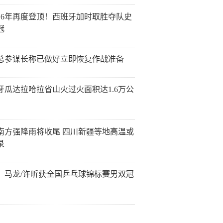
16年再度登顶！西班牙加时取胜夺队史
冠
总参谋长称已做好立即恢复作战准备
牙瓜达拉哈拉省山火过火面积达1.6万公
南方强降雨将收尾 四川新疆等地高温或
录
！马龙/许昕获全国乒乓球锦标赛男双冠