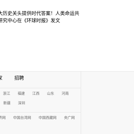
大历史关头提供时代答案！人类命运共
研究中心在《环球时报》发文
家
招聘
浙江
福建
江西
山东
河南
新疆
深圳
济网
中国台湾网
中国西藏网
央广网