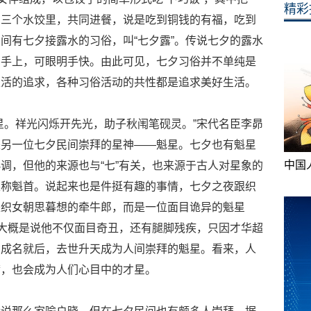
精彩
到三个水饺里，共同进餐，说是吃到铜钱的有福，吃到
间有七夕接露水的习俗，叫“七夕露”。传说七夕的露水
和手上，可眼明手快。由此可见，七夕习俗并不单纯是
生活的追求，各种习俗活动的共性都是追求美好生活。
星。祥光闪烁开先光，助子秋闱笔砚灵。”宋代名臣李昴
是另一位七夕民间崇拜的星神——魁星。七夕也有魁星
中国
调，但他的来源也与“七”有关，也来源于古人对星象的
又称魁首。说起来也是件挺有趣的事情，七夕之夜跟织
是织女朝思暮想的牵牛郎，而是一位面目诡异的魁星
，大概是说他不仅面目奇丑，还有腿脚残疾，只因才华超
功成名就后，去世升天成为人间崇拜的魁星。看来，人
满，也会成为人们心目中的才星。