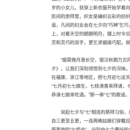
岁的小女儿，就穿上新衣服开始学着
民间的崇拜里，织女是编织云彩的纺
诞，凡间的妇女会在七夕向“巧神”乞
上，对着天空的朗朗明月，摆上时令
灵和灵巧的双手，更乞求姻缘巧配。
“烟霄微月澹长空，银汉秋期万古
夕》，让我们深刻领悟到七夕的况味
在福建、浙江等地区，把七月初七这
“七月初七七娘生，七枝清香来拜请，
恭请七娘来吃酒。”那一串“七”的歌谣
说起七夕与“七”相连的祭拜习俗，
自三更至五更，一连两晚姑娘们穿戴
原等地的“七姐会”，分别由七个要好的