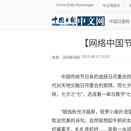
China Daily Homepage
中文网首页
中国日报网
【网络中国节
2023-08-17 14:02
来源：
深圳新闻网
中国传统节日有的选择日月重合
代对天地交融日月重合的崇拜。而七夕的
祥，七夕之“七”，还连着一串与数字“
“银烛秋光冷画屏，轻罗小扇扑流
牧这优美的诗句，自然就想起牛郎织女
纤擢素手，札札弄机杼……盈盈一水间，