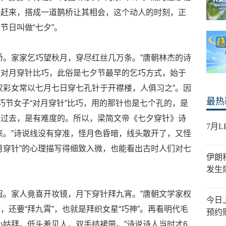
方赶来，搭成一道鹊桥让其相会，这个动人的时刻，正
节日叫做“七夕”。
桥。家家乞巧望秋月，穿尽红丝几万条。”唐朝林杰的诗
。对月穿针比巧，此俗是七夕节最早的乞巧方式，始于
汉彩女常以七月七日穿七孔针于开襟楼，人俱习之”。因
最热
巧节女子“对月穿针”比巧，用的那针也是七个孔的，是
穿过去，是有难度的。所以，梁简文帝《七夕穿针》诗
7月
来。”诗说线没有穿准，怪月色昏暗，线头散开了，又怪
月穿针”的心理描写得细致入微，也能看出古时人们对七
伊朗
发生
迢。家人竟喜开妆镜，月下穿针拜九宵。”唐朝文学家权
今日
还要“拜九霄”，也就是拜织女星“巧神”。再看明代毛
预约
小姑拜。低头羞见人，双手结裙带。”诗说诗人当时才6