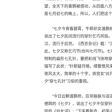
望，全天下的喜鹊被感动，从四面八
是七月初七的晚上，所以，人们把这个
“七夕今宵看碧霄，牛郎织女渡鹊
说出了七夕民间流行的穿针乞巧风俗
汉，流行于后世。《西京杂记》载：“
此，七夕又称乞巧节(也叫七巧节)。七
特制的扁形七孔针，要把彩线飞快地
描写了此状：“针欹疑月暗，缕散恨风
夜风太大，简单的十个字，将宫女“对
夕“穿七孔针”习俗的重视。
“今日云輧渡鹊桥，应非脉脉与迢
德舆的《七夕》，说出了七夕不仅穿针，
铉的《幼女词》：“下床着新衣，初学