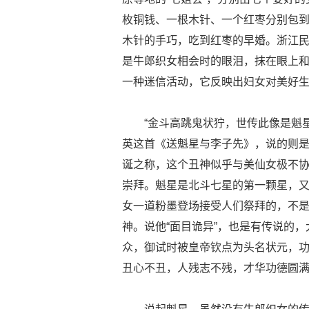
枚铜钱、一根木针、一个红枣分别包
木针的手巧，吃到红枣的早婚。浙江民
是牛郎织女相会时的眼泪，抹在眼上
一种迷信活动，它反映出妇女对美好
“金斗高跳鬼状狞，世传此像是魁
英这首《送魁星与李子先》，说的则
诞之称，这个丑神似乎与美仙女极不协
崇拜。魁星是北斗七星的第一颗星，
女一道粉墨登场接受人们祭拜的，不
神。说他“面目诡异”，也是有传说的
众，御试时被皇帝钦点为头名状元，
丑心不丑，人残志不残，才华功德圆