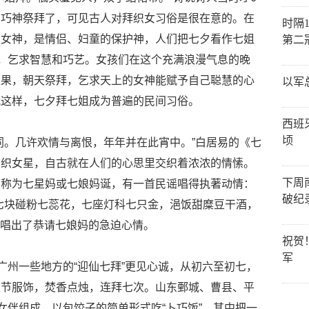
向巧神祭拜了，可见古人对拜织女习俗是很在意的。在
时隔
织女神，是情侣、妇童的保护神，人们把七夕看作七姐
第二
巧，乞求智慧和巧艺。女孩们在这个充满浪漫气息的晚
瓜果，朝天祭拜，乞求天上的女神能赋予自己聪慧的心
以军
就这样，七夕拜七姐成为普遍的民间习俗。
西班
顷
同。几许欢情与离恨，年年并在此宵中。”白居易的《七
。织女星，自古就在人们的心思里交织着浓浓的情愫。
下周
天称为七星妈或七娘妈诞，有一首民谣唱得执著动情：
破纪
七块碰粉七蕊花，七座灯科七只金，浥饭甜糜豆干酒，
，唱出了恭请七娘妈的急迫心情。
祝贺
军
广州一些地方的“迎仙七拜”更见心诚，从初六至初七，
应节服饰，焚香点烛，连拜七次。山东鄄城、曹县、平
女伴组成，以包饺子的简单形式吃“卜巧饭”，其中把一