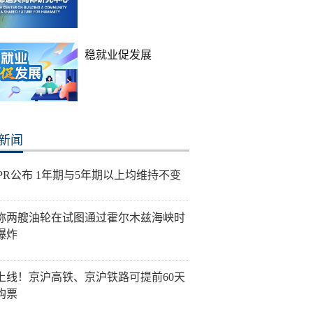
稳就业促发展
新闻
LPR公布 1年期与5年期以上均维持不变
称两艘油轮在试图通过霍尔木兹海峡时
爆炸
上线！京沪高铁、京沪铁路可提前60天
购票