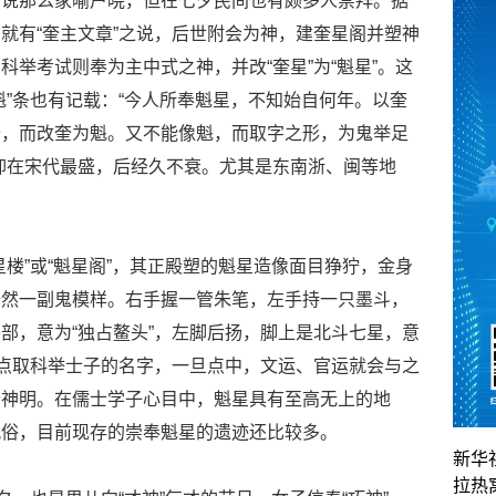
传说那么家喻户晓，但在七夕民间也有颇多人崇拜。据
就有“奎主文章”之说，后世附会为神，建奎星阁并塑神
举考试则奉为主中式之神，并改“奎星”为“魁星”。这
魁”条也有记载：“今人所奉魁星，不知始自何年。以奎
奎，而改奎为魁。又不能像魁，而取字之形，为鬼举足
仰在宋代最盛，后经久不衰。尤其是东南浙、闽等地
。
楼”或“魁星阁”，其正殿塑的魁星造像面目狰狞，金身
俨然一副鬼模样。右手握一管朱笔，左手持一只墨斗，
部，意为“独占鳌头”，左脚后扬，脚上是北斗七星，意
来点取科举士子的名字，一旦点中，文运、官运就会与之
若神明。在儒士学子心目中，魁星具有至高无上的地
风俗，目前现存的崇奉魁星的遗迹还比较多。
新华
拉热