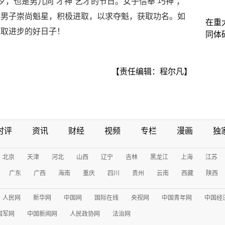
夕，也是男儿向“才神”乞才的节日。女子信奉“巧神”，
；男子崇尚魁星，积极进取，以求夺魁，获取功名。如
在重
求取进步的好日子！
同体
【责任编辑：程尔凡】
时评
资讯
财经
视频
专栏
漫画
独
北京
天津
河北
山西
辽宁
吉林
黑龙江
上海
江苏
广东
广西
海南
重庆
四川
贵州
云南
西藏
陕西
人民网
新华网
中国网
国际在线
央视网
中国青年网
中国经
国军网
中国新闻网
人民政协网
法治网