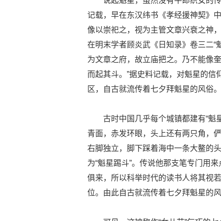
说起魁星，虽然没有牛郎织女的
记载，早在东汉纬书《孝经援神契》中
像以崇祀之，视为主管文章兴衰之神，科
在明末学者顾炎武《日知录》卷三二“
为文章之府，故立庙把之。乃不能像
而起其斗。”据史料记载，对魁星的信
区，自古就流传着七夕拜魁星的风俗
古时中国几乎每个城镇都建有“魁星
青面，赤发环眼，头上还有两只角，
右脚独立，脚下踩着海中一条大鳌的头
为“魁星踢斗”。传说他那支笔专门用
俱来，所以科举时代的读书人将其视
位。由此自古就流传着七夕拜魁星的