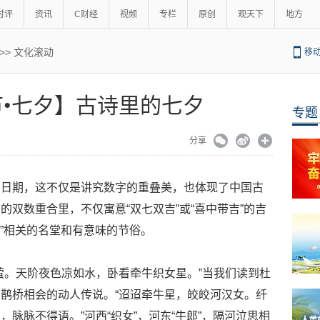
时评
资讯
C财经
视频
专栏
原创
观天下
地方
>>
文化滚动
移
•七夕】古诗里的七夕
专题
分享
的日期，这不仅是讲究数字的重叠美，也体现了中国古
双数重合里，不仅寓意“双七双吉”或“喜中带吉”的吉
七”相关的名堂和有意味的节俗。
萤。天阶夜色凉如水，卧看牵牛织女星。”当我们读到杜
鹊桥相会的动人传说。“迢迢牵牛星，皎皎河汉女。纤
脉脉不得语。”河西“织女”，河东“牛郎”，隔河泣思相