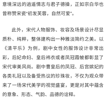
意境深远的逍遥情志与君子德操，正如宗白华也
曾称赞宋瓷“初发芙蓉，自然可爱”。
此外，宋代人物服饰、妆容及场景设计尽显
质朴、纯粹，整体建构出一种雅淡简约之美。以
《清平乐》为例，剧中女性的服饰设计非常出
彩，后妃命妇、皇后袆衣或者凤冠霞帔都彰显了
宋代审美风尚。剧中曹皇后的凤冠、后宫嫔妃的
各类礼冠以及备受热议的珍珠妆，不仅为观众带
来了一场宋代美学的视觉盛宴，更是对其中蕴含
的意象、形态、气韵、品德的诠释。