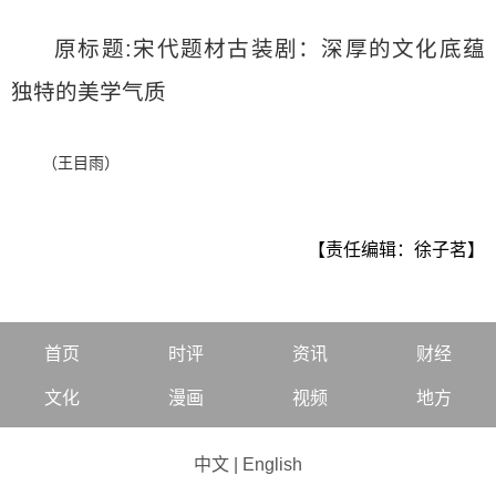
原标题:宋代题材古装剧：深厚的文化底蕴
独特的美学气质
（王目雨）
【责任编辑：徐子茗】
首页
时评
资讯
财经
文化
漫画
视频
地方
中文
|
English