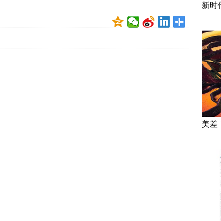
新时
美差