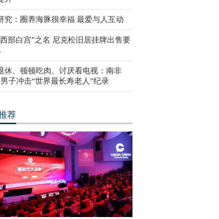
研究：圈养海豚很幸福 最爱与人互动
“西部白宫”之名 尼克松旧居挂牌出售要
亿
岁退休、顿顿吃肉、讨厌看电视：南非
4岁男子冲击“世界最长寿老人”纪录
推荐