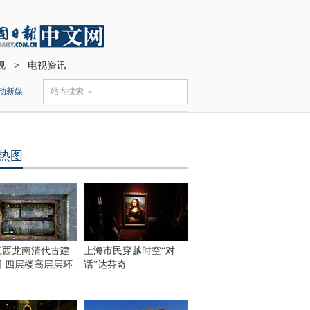
视
>
电视资讯
动新媒
站内搜索
热图
江西龙南清代古建
上海市民穿越时空“对
围 四层楼高层层环
话”达芬奇