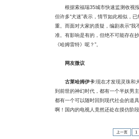
根据索福瑞35城市快速监测收视
但许多“犬迷”表示，情节如此相似，
重。而面对大家的质疑，编剧表示“我
准。有影响是有的，但绝不可能存在抄
《哈姆雷特》呢？”。
网友微议
古莱哈姆伊卡
:现在才发现灵珠和
到前世的神幻时代，都有一个半妖男
都有一个可以随时回到现代社会的道
啊！国内的电视人竟然还处在摸仿阶
上一页
1