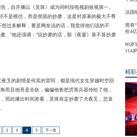
报告，自开播以《灵珠》成为同时段电视剧收视第一。
法国
已经不是模仿，而是彻底的抄袭，这是对原著的极大不尊
曾有
不想过多解释，要是网友说的话，我觉得他们说的不
价4
袭。”他还强调：“说抄袭的话，那《夜宴》算不算抄袭
80
11
精彩
犬夜叉的剧情是何其的雷同，都是现代女生穿越时空回
主角而且他哥是全妖，偏偏他爸把厉害兵器传给了他，
具，照此播出时间差看，灵珠肯定抄袭了犬夜叉，悲哀
段。
2
3
4
5
下一页