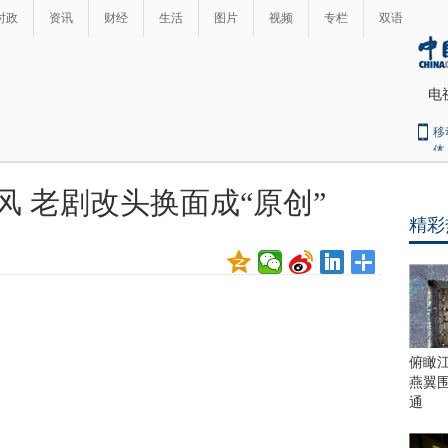
时政
资讯
财经
生活
图片
视频
专栏
双语
电
移
体
风 老剧改头换面成“原创”
精彩
俯瞰
燕翼
通