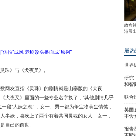
故宫
港展
最热
世界
灵珠》与《犬夜叉》。
研究
和智
多数网友直指《灵珠》的剧情就是山寨版的《犬夜
联合
《犬夜叉》里面的一些专业名字换了，“其他剧情几乎
一段“人妖之恋” ，女一、男一都为争宝物萌生情愫，
英国
半人半妖，喜欢上了两个有着共同灵魂的女人，女一，
不舍
同是自己的前世。
报告
不断