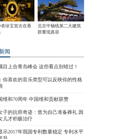
钟表珍宝首次在香
北京中轴线第二大建筑
出
群重现真容
新闻
瞩目上合青岛峰会 这些看点别错过！
：你喜欢的音乐类型可以反映你的性格
商
国维和70周年 中国维和贡献获赞
女子的抗癌奇迹：曾为自己准备葬礼 因
女儿才积极治疗
显示2017年我国专利数量稳定 专利水平
提升