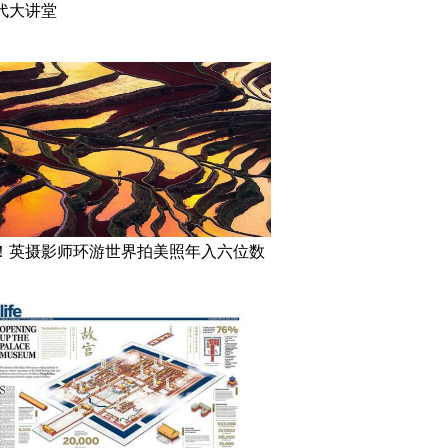
代大讲堂
！英摄影师环游世界拍美照年入六位数