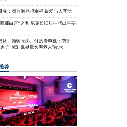
研究：圈养海豚很幸福 最爱与人互动
“西部白宫”之名 尼克松旧居挂牌出售要
亿
岁退休、顿顿吃肉、讨厌看电视：南非
4岁男子冲击“世界最长寿老人”纪录
推荐