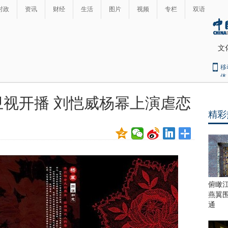
时政
资讯
财经
生活
图片
视频
专栏
双语
文
移
体
视开播 刘恺威杨幂上演虐恋
精彩
俯瞰
燕翼
通