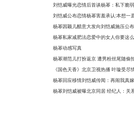
刘恺威曝光恋情后首谈杨幂：私下脆
刘恺威公布恋情杨幂害羞承认:本想一直
杨幂因颖儿醋意大发向刘恺威施压公
杨幂私家减肥法恋爱中的女人你要这
杨幂动感写真
杨幂潮范儿打扮返京 遭男粉丝尾随偷
《国色天香》北京卫视热播 叶璇受尽
杨幂回应移情刘恺威传闻：再闹我真
杨幂刘恺威被曝北京同居 经纪人：关