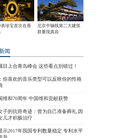
钟表珍宝首次在香
北京中轴线第二大建筑
出
群重现真容
新闻
瞩目上合青岛峰会 这些看点别错过！
：你喜欢的音乐类型可以反映你的性格
商
国维和70周年 中国维和贡献获赞
女子的抗癌奇迹：曾为自己准备葬礼 因
女儿才积极治疗
显示2017年我国专利数量稳定 专利水平
提升