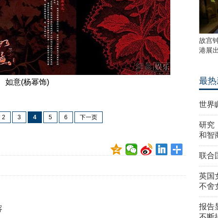
故宫
港展
最热
如意(杨幂饰)
世界
2
3
4
5
6
下一页
研究
和智
联合
英国
不舍
报告
容
不断