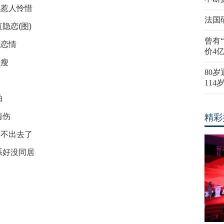
弱惹人怜惜
法国
隐恋(图)
曾有
布恋情
价4
么瘦
80
11
拍
情伤
精彩
嫁不出去了
系好没同居