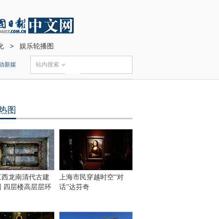
化
>
娱乐轮播图
动新媒
站内搜索
热图
江西龙南清代古建
上海市民穿越时空“对
围 四层楼高层层环
话”达芬奇