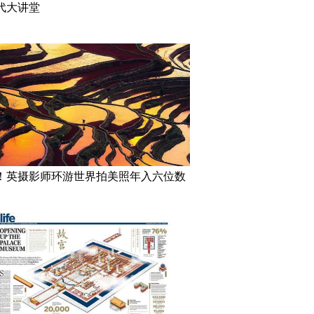
代大讲堂
！英摄影师环游世界拍美照年入六位数