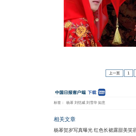
上一页
1
标签：
杨幂
刘恺威
刘雪华
如意
相关文章
杨幂贺岁写真曝光 红色长裙露甜美笑