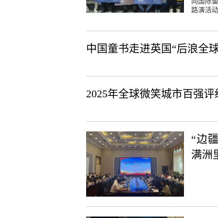
向国际留
路演活
中国童书走进英国“后浪全
2025年全球微笑城市百强
“边
满洲