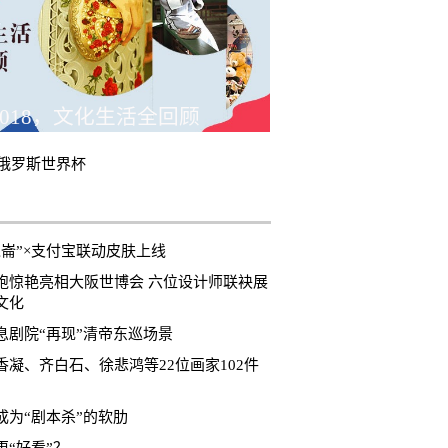
018，文化生活全回顾
8俄罗斯世界杯
崑崙”×支付宝联动皮肤上线
袍惊艳亮相大阪世博会 六位设计师联袂展
文化
息剧院“再现”清帝东巡场景
香凝、齐白石、徐悲鸿等22位画家102件
成为“剧本杀”的软肋