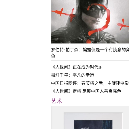
罗伯特·帕丁森：蝙蝠侠是一个有执念的
色
《人世间》正在成为时代IP
易烊千玺：平凡的幸运
中
《人世间》定档 尽展中国人善良底色
艺术