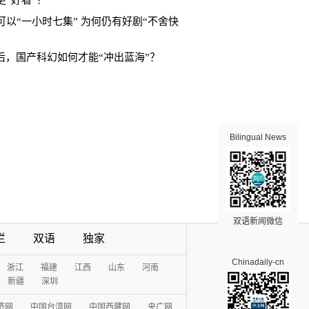
更“好看”？
可以“一小时七集” 为何仍有好剧“不舍快
”后，国产科幻如何才能“冲出蓝海”？
Bilingual News
双语新闻微信
栏
双语
独家
Chinadaily-cn
浙江
福建
江西
山东
河南
新疆
深圳
济网
中国台湾网
中国西藏网
央广网