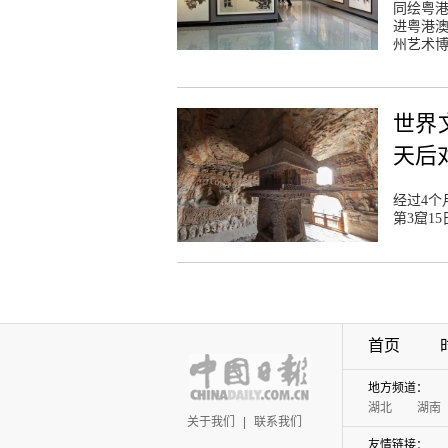
同绘粤港
进粤港澳
州艺术
世界
天后
经过4个
第3窟1
首页
地方频道：
湖北
湖南
关于我们
|
联系我们
友情链接：