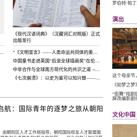
罗伯特·帕
演出
《现代汉语词典》（汉藏词汇对照版）正式
出版发行
一水一世界”儿童画国际巡展亮相罗马联合国粮农组织总部
“《文明宣言》——人类命运共同体的美好画卷Ⅰ”国际展示并全球首发的意义
落欧洲
中国童书走进英国“后浪全球插画奖”在伦敦启动
中非合作与全球南方现代化的共识之道 -- 评《全球南方背景下中非共建现代化的理念与实践：中非达累斯萨拉姆共识解读》
这个母亲节
卖会
《七次崩溃》：以史为鉴可以知兴替——全球化常常从危机中走来
《如梦之梦
“街舞”戏
屏改编影剧
启航：国际青年的逐梦之旅从朝阳
文化中国
日，由朝阳区人才工作局指导，朝阳国际校友人才联盟面