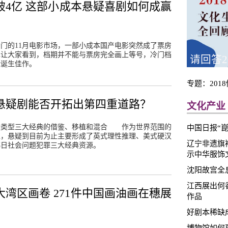
破4亿 这部小成本悬疑喜剧如何成赢
门的11月电影市场，一部小成本国产电影突然成了票房
也让大家看到，档期并不能与票房完全画上等号，冷门档
请回答2
能诞生佳作。
专题：201
悬疑剧能否开拓出第四重道路？
文化产业
疑类型三大经典的借鉴、移植和混合 作为世界范围的
中国日报“
型，悬疑到目前为止主要形成了英式理性推理、美式硬汉
辽宁非遗旗
韩日社会问题犯罪三大经典资源。
示中华服饰
沈阳故宫全
江西展出何
大湾区画卷 271件中国画油画在穗展
作品
好剧本稀缺