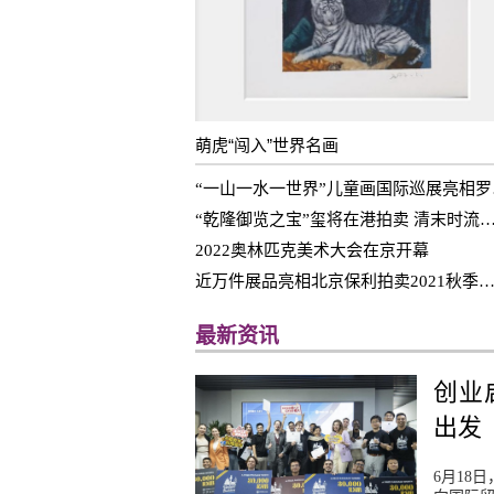
萌虎“闯入”世界名画
“一山
“乾隆御览之宝”玺将在港拍卖 清末时流
2022奥林匹克美术大会在京开幕
近万件展品亮相北京保利拍卖2021秋季艺术品拍
最新资讯
创业
出发
6月18