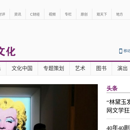
时评
资讯
C财经
视频
专栏
原创
观天下
地方
移
乐
文化中国
专题策划
艺术
图书
演出
头条
“林黛玉
网文学狂
40年4