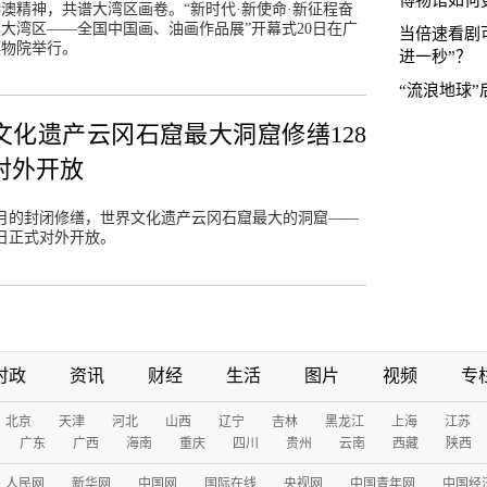
博物馆如何
澳精神，共谱大湾区画卷。“新时代·新使命·新征程奋
大湾区——全国中国画、油画作品展”开幕式20日在广
当倍速看剧
博物院举行。
进一秒”？
“流浪地球
文化遗产云冈石窟最大洞窟修缮128
对外开放
月的封闭修缮，世界文化遗产云冈石窟最大的洞窟——
5日正式对外开放。
时政
资讯
财经
生活
图片
视频
专
北京
天津
河北
山西
辽宁
吉林
黑龙江
上海
江苏
广东
广西
海南
重庆
四川
贵州
云南
西藏
陕西
人民网
新华网
中国网
国际在线
央视网
中国青年网
中国经