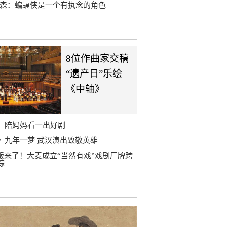
丁森：蝙蝠侠是一个有执念的角色
8位作曲家交稿
“遗产日”乐绘
《中轴》
，陪妈妈看一出好剧
》九年一梦 武汉演出致敬英雄
剧版来了！大麦成立“当然有戏”戏剧厂牌跨
综