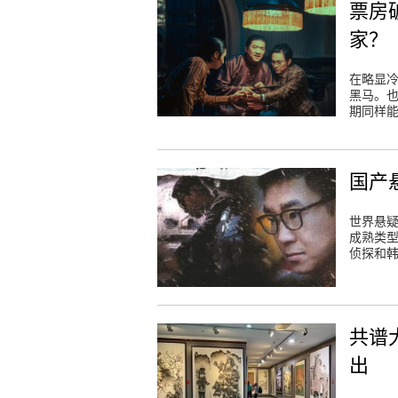
票房
家？
在略显冷
黑马。
期同样
国产
世界悬
成熟类
侦探和
共谱
出