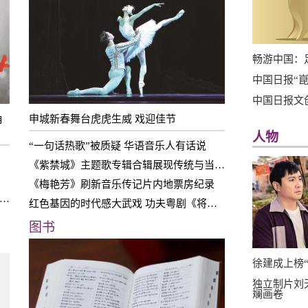
畅游中国：
中国日报“
中国日报文
角
申城新春舞台虎虎生威 戏迎佳节
人物
“一句话热歌”被质疑 华语音乐人有话说
《紫禁城》主题歌专辑合辑展现传统与当代融合之魅
《梅艳芳》刷新音乐传记片内地票房纪录
国日报网评：春节档之后，主旋律电影将持续领跑电影市场
红色基因的时代感大武戏 功夫粤剧《将军令》震撼公演
图书
徐建成上榜“
独立制片刘
斓画卷