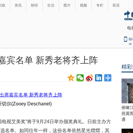
时政
资讯
财经
生活
图片
视频
专栏
双语
电
移
体
嘉宾名单 新秀老将齐上阵
精彩
尔(Zooey Deschanel)
俯瞰
燕翼
通
国电视艾美奖”将于9月24日举办颁奖典礼。日前主办方
人选名单。如同往年一样，这份名单依然星光熠熠，其