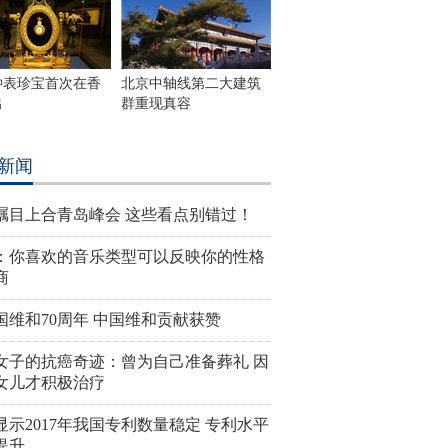
钟表珍宝首次在香
北京中轴线第二大建筑
出
群重现真容
新闻
瞩目上合青岛峰会 这些看点别错过！
：你喜欢的音乐类型可以反映你的性格
商
国维和70周年 中国维和贡献获赞
女子的抗癌奇迹：曾为自己准备葬礼 因
女儿才积极治疗
显示2017年我国专利数量稳定 专利水平
提升