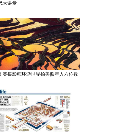
代大讲堂
！英摄影师环游世界拍美照年入六位数