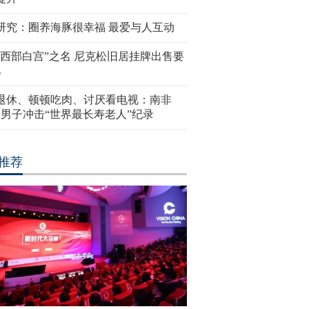
研究：圈养海豚很幸福 最爱与人互动
“西部白宫”之名 尼克松旧居挂牌出售要
亿
岁退休、顿顿吃肉、讨厌看电视：南非
4岁男子冲击“世界最长寿老人”纪录
推荐