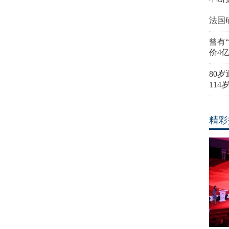
法国
曾有
价4
80
11
精彩