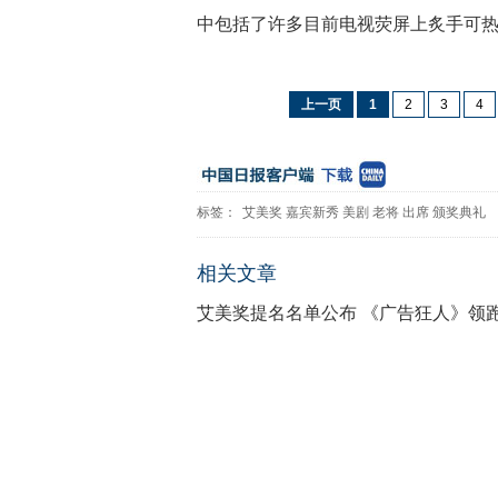
中包括了许多目前电视荧屏上炙手可
上一页
1
2
3
4
标签：
艾美奖
嘉宾新秀
美剧
老将
出席
颁奖典礼
相关文章
艾美奖提名名单公布 《广告狂人》领