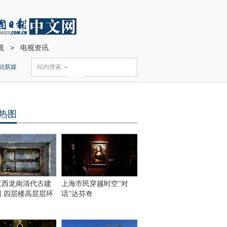
视
>
电视资讯
动新媒
站内搜索
热图
江西龙南清代古建
上海市民穿越时空“对
围 四层楼高层层环
话”达芬奇