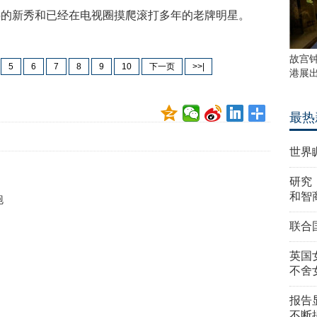
热的新秀和已经在电视圈摸爬滚打多年的老牌明星。
故宫
5
6
7
8
9
10
下一页
>>|
港展
最热
世界
研究
和智
跑
联合
英国
不舍
报告
不断