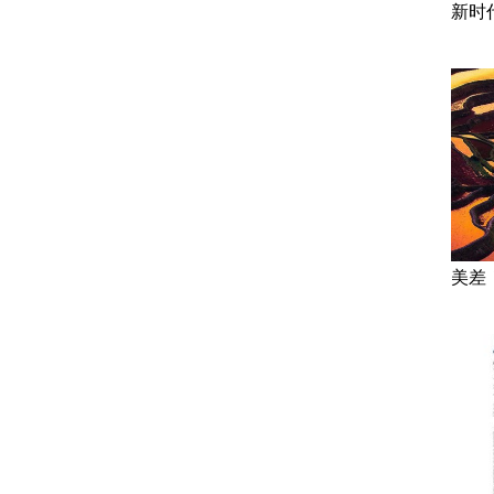
新时
美差