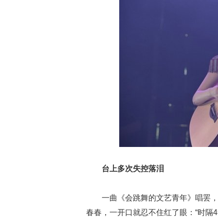
台上多次失控落泪
一曲《会跳舞的文艺青年》唱罢
春春，一开口就忍不住红了眼：“时隔4