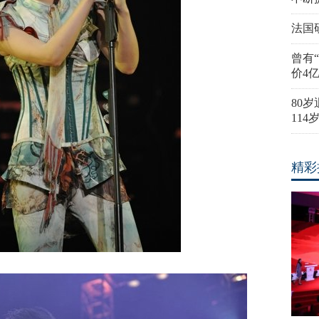
法国
曾有
价4
80
11
精彩