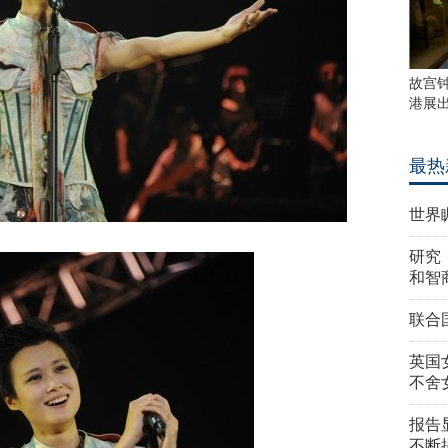
故宫
港展
最热
世界
研究
和智
联合
英国
不舍
报告
不断