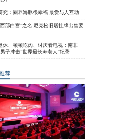
研究：圈养海豚很幸福 最爱与人互动
“西部白宫”之名 尼克松旧居挂牌出售要
亿
岁退休、顿顿吃肉、讨厌看电视：南非
4岁男子冲击“世界最长寿老人”纪录
推荐