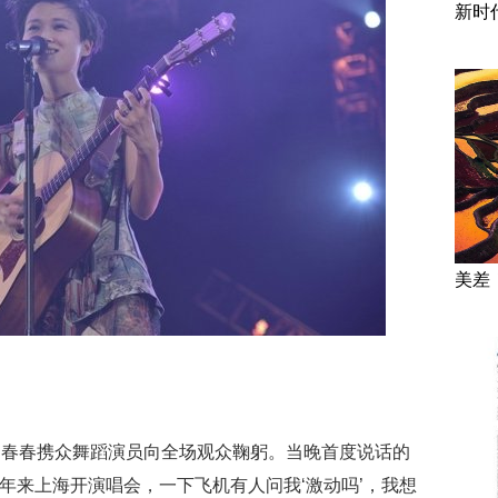
新时
美差
，春春携众舞蹈演员向全场观众鞠躬。当晚首度说话的
年来上海开演唱会，一下飞机有人问我‘激动吗’，我想