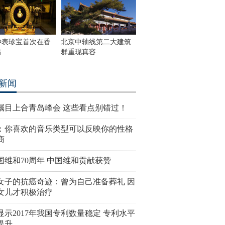
钟表珍宝首次在香
北京中轴线第二大建筑
出
群重现真容
新闻
瞩目上合青岛峰会 这些看点别错过！
：你喜欢的音乐类型可以反映你的性格
商
国维和70周年 中国维和贡献获赞
女子的抗癌奇迹：曾为自己准备葬礼 因
女儿才积极治疗
显示2017年我国专利数量稳定 专利水平
提升