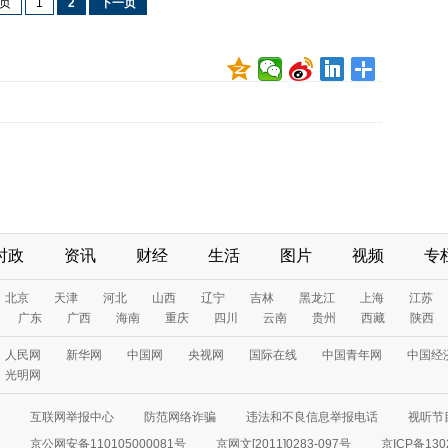
页
1
2
下一页
时政
资讯
财经
生活
图片
视频
专
北京
天津
河北
山西
辽宁
吉林
黑龙江
上海
江苏
广东
广西
海南
重庆
四川
云南
贵州
西藏
陕西
人民网
新华网
中国网
央视网
国际在线
中国青年网
中国经
光明网
互联网举报中心
防范网络诈骗
违法和不良信息举报电话
视听节目
京公网安备110105000081号
京网文[2011]0283-097号
京ICP备130