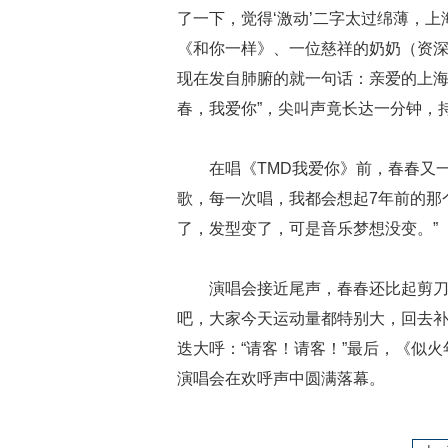
了一下，觉得‘激动’二字太过绵薄，
《和你一样》、一位慈祥的奶奶（资
现在发自肺腑的就一句话：亲爱的上海
春，我爱你”，尖叫声竟长达一分钟，
在唱《TMD我爱你》前，春春又
歌，每一次唱，我都会想起7年前的那
了，发型变了，可是音乐梦想没变。”
演唱会接近尾声，春春还比起剪刀
吧，大家今天运动量都特别大，回去补
迭大呼：“请客！请客！”最后，《似
演唱会在欢呼声中圆满落幕。