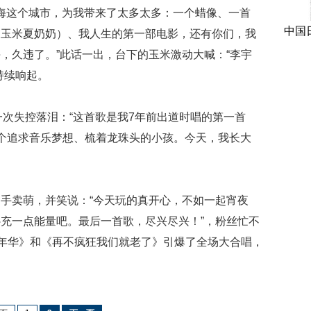
上海这个城市，为我带来了太多太多：一个蜡像、一首
中国
深玉米夏奶奶）、我人生的第一部电影，还有你们，我
，久违了。”此话一出，台下的玉米激动大喊：“李宇
持续响起。
一次失控落泪：“这首歌是我7年前出道时唱的第一首
个追求音乐梦想、梳着龙珠头的小孩。今天，我长大
手卖萌，并笑说：“今天玩的真开心，不如一起宵夜
充一点能量吧。最后一首歌，尽兴尽兴！”，粉丝忙不
火年华》和《再不疯狂我们就老了》引爆了全场大合唱，