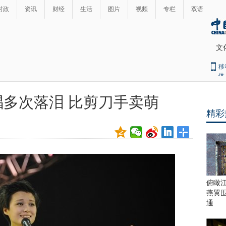
时政
资讯
财经
生活
图片
视频
专栏
双语
文
移
体
多次落泪 比剪刀手卖萌
精彩
俯瞰
燕翼
通