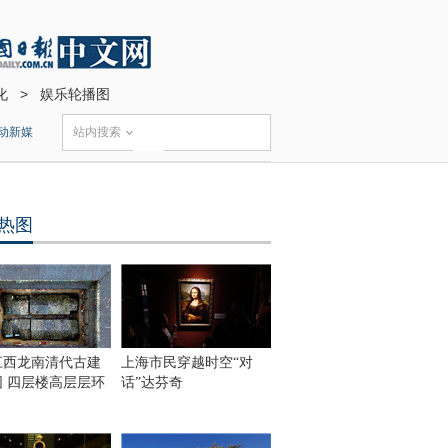
化
>
娱乐轮播图
动新媒
站内搜索
热图
江西龙南清代古建
上海市民穿越时空“对
围 四层楼高层层环
话”达芬奇