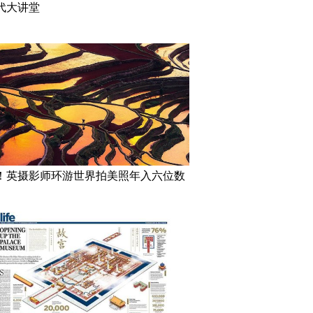
代大讲堂
！英摄影师环游世界拍美照年入六位数